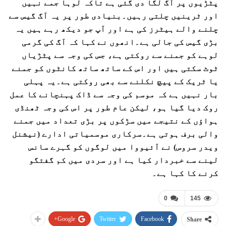
پٹڑیوں پر آگ لگا دی گئی ہے تاکہ لوہا جمے نہیں
اور ٹرینیں چلتی رہیں۔بنیادی طور پر یہ آگ گیس سے
چلنے والے ہیٹرز کی ہے اور آپ جو دیکھ رہے ہیں یہ
بڑی گیس کی جالی ہے۔انھوں نے کہا کہ آگ کی گرمی
لوہے کو جمنے سے روکتی ہے، جس کی وجہ سے پٹڑیاں
ٹوٹ سکتی ہیں اور اس کے ساتھ ساتھ کانٹوں کو جمنے
یا ٹریک کے پیچ نکلنے سے بھی روکتی ہے۔یہ پہلی
بار نہیں ہے کہ موسم کی وجہ سے ڈاک پہنچانے کا عمل
روک دیا گیا ہو، لیکن عام طور پر اس کی وجہ ٹھنڈی
ہواؤں کے نتیجے میں سڑکوں پر بڑی تعداد میں جمنے
والی برف ہوتی ہے۔سرکاری موسمیاتی ادارے (نیشنل
ویدر سروس) نے آئیووا میں لوگوں کو گہرے سانس
لینے سے خبردار کیا ہے اور سردی میں کم گفتگو
کرنے کا کہا ہے۔
0
145
Google+
Twitter
Facebook
Share