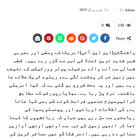
On
فروری 2, 2019
By
Admin
0
145
Share
واشنگٹن(این این آئی)امریکاکے وسطی اور مغربی
شہر شدید ترین ٹھنڈ کی لہر سے گزر رہے ہیں۔ قطب
شمالی سے آنے والے برفیلے پولر وورٹیکس کے نتیجے
میں زمین جم کر پھٹنے لگی ہے، ریلوے ٹریک جلائے جا
رہے ہیں اور یہ بحث شروع ہو گئی ہے کہ کیا امریکی
باشندہ نرم پڑ رہا ہے۔میڈیارپورٹس کے مطابق
کرائیوسیزم جنھیں فراسٹ کوئے کس بھی کہا جاتا
ہے، کی اطلاعات اوہائیو اور پینسلوینیا کی
ریاستوں سے مل رہی ہیں جہاں کہ رہائشیوں کا کہنا
تھا کہ انھیں زمین کی تہہ سے اونچی اونچی آوازیں
سنائی دے رہی ہیں۔ادھر شکاگو میں مسافر ٹرین کی