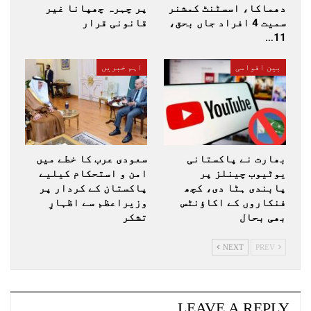
دھماکا، اسسٹنٹ کمشنر
پر چہرہ چھپانا غیر
سمیت 4 افراد جاں بحق،
قانونی قرار
11…
بین اقوامی
اہم خبریں
بھارت نے پاکستانی
سعودی عرب کا خطے میں
یوٹیوب چینلز پر
امن و استحکام کیلیے
پابندی ہٹا دی، کچھ
پاکستان کے کردار پر
فنکاروں کے اکاؤنٹس
وزیراعظم سے اظہارِ
بھی بحال
تشکر
NEXT
PREV
LEAVE A REPLY