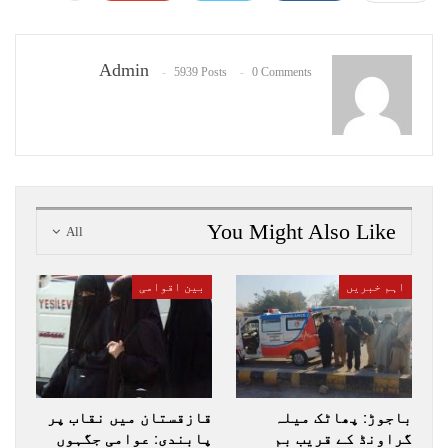
Admin
5939 Posts
0 Comments
You Might Also Like
All
اہم خبریں
بین اقوامی
باجوڑ: پھاٹک میلہ
قازقستان میں نقاب پر
گراونڈ کے قریب بم
پابندی: عوامی جگہوں