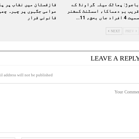
باجوڑ: پھاٹک میلہ گراونڈ کے
قازقستان میں نقاب پر پا
قریب بم دھماکا، اسسٹنٹ کمشنر
عوامی جگہوں پر چہرہ چھپ
سمیت 4 افراد جاں بحق، 11…
قانونی قرار
NEXT
PREV
LEAVE A REPL
l address will not be published.