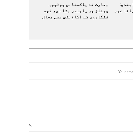
بندی:
بھارت نے پاکستانی یوٹیوب
انا غیر
چینلز پر پابندی ہٹا دی، کچھ
فنکاروں کے اکاؤنٹس بھی بحال
Your emai