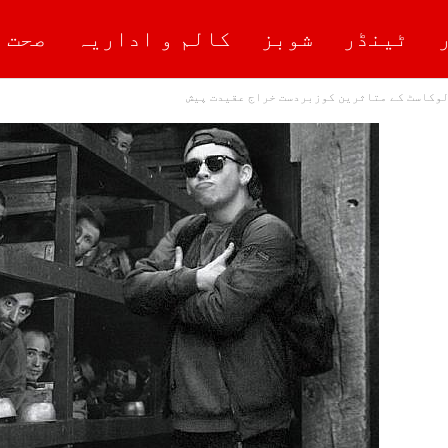
ٹینڈر
شوبز
کالم و اداریہ
صحت 
وکاسٹ کے متاثرین کوزبردست خراج عقیدت پیش