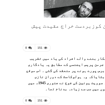
 کوزبردست خراج عقیدت پیش
0
151
کار بننے والے افراد کی یاد میں تقریب
 جرمن پریس ایجنسی کے مطابق یہ یادگاری
قریب پولینڈ میں قائم نازی کیمپ آؤشوٹس کی آزادی کے 74 برس پورے ہونے پر منعقد کی گئی ۔ اس موقع
ربتایاکہ وہ ہولوکاسٹ کے دوران نازی
دستوں کا شکار ہونے سے کیسے بچ گئے تھے، آؤشوٹس کو سابقہ سوویت یونین کی فوج نے جنوری 1945ء میں
وں میں سب سے زیادہ بدنام تھا۔
0
151