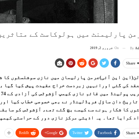
من پارلیمنٹ میں ہولوکاسٹ کے متاثرین
On
فروری 2, 2019
By
Ad
Share
ن(این این آئی)جرمن پارلیمان میں نازی سوشلسٹوں کا ش
قد کی گئی اورانہیں زبردست خراج عقیدت پیش کیا گیا ،
ت
تاریخ دان ساؤل فریڈلینڈر نے بھی خصوصی خطاب کیا او
اد کرایا تھا۔ یہ اذیتی مرکز نازی دور کے حراستی کیمپ
ReddIt
Google+
Twitter
Facebook
Share