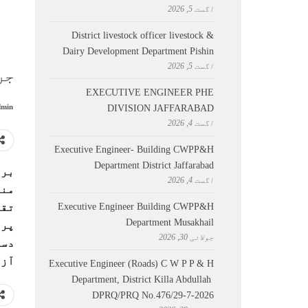
اگست 5, 2026
District livestock officer livestock &
Dairy Development Department Pishin
اگست 5, 2026
جر
EXECUTIVE ENGINEER PHE
min
DIVISION JAFFARABAD
اگست 4, 2026
Executive Engineer- Building CWPP&H
Department District Jaffarabad
برل
اگست 4, 2026
منع
Executive Engineer Building CWPP&H
Department Musakhail
پر 
جولائی 30, 2026
آز
Executive Engineer (Roads) C W P P & H
Department, District Killa Abdullah ​
DPRQ/PRQ No.476/29-7-2026