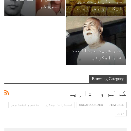
سونے کی قیمت میں
بلوچ کو
ایک بار پھر اضافہ
اٹھتالیسویں برسی
خان شہید عبدالصمد
خان اچکزئی
Browsing Category
کالم و اداریہ
FEATURED
UNCATEGORIZED
اشتہارات / ٹینڈرز
سائنس و ٹیکنالوجی
شوبز