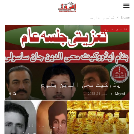
Home
کالم و اداریہ
کالم و اداریہ
ایڈوکیٹ محی الدین بلوچ
Majeed
مئی 24, 2025
0
شہید اسداللہ
مینگل و احمد شاہ