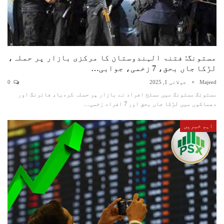
مستونگ: فتنۃ الہندوستان کا مرکزی بازار پر حملہ،
لڑکا جاں بحق، 7 زخمی، جوابی…
Majeed
جولائی 1, 2025
0
مستونگ مستونگ میں مسلح افراد نے بازار پر حملہ کردیا، فائرنگ اور
دھماکوں میں لڑکا جاں بحق اور 7 افراد زخمی…
اہم خبریں