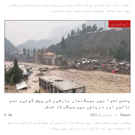
اسلام آباد نئے فنانس بل کے نافذ ہوتے ہی پیٹرولیم مصنوعات پر ٹیکسوں
میں بھی اضافہ ہوگیا، پیٹرولیم لیوی کی شرح…
اہم خبریں
پختونخوا میں موسلادھار بارشوں کی پیش گوئی، ندی
نالوں اور دریاؤں میں سیلاب کا خدشہ
Majeed
جولائی 1, 2025
0
پشاور خیبر پختونخوا میں موسلادھار بارشوں کی پیش گوئی کی گئی ہے، جس
کے نتیجے میں ندی نالوں اور دریاؤں میں سیلاب…