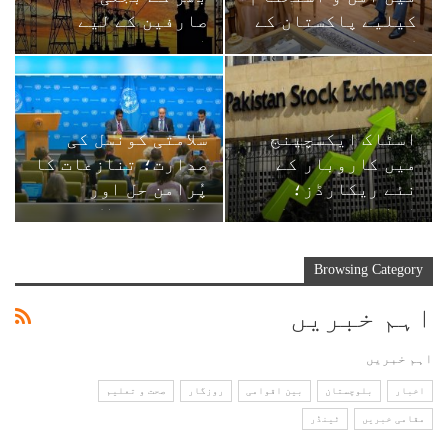
کیلیے پاکستان کے
صارفین کے لیے
کردار پر
اچھی خبر
وزیراعظم…
اسٹاک ایکسچینج
سلامتی کونسل کی
میں کاروبار کے
صدارت؛ تنازعات کا
نئے ریکارڈز؛
پُرامن حل اور
انڈیکس تاریخ کی
علاقائی شراکت
بلند ترین…
داری…
Browsing Category
اہم خبریں
اہم خبریں
اخبار
بلوچستان
بین اقوامی
روزگار
صحت و تعلیم
مقامی خبریں
ٹینڈر