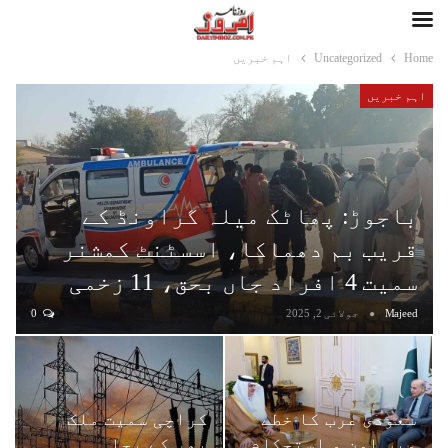
Home
Uncategorized
اہم خبریں
اہم خبریں
باجوڑ: پھاٹک میلہ گراونڈ کے
قریب بم دھماکا، اسسٹنٹ کمشنر
سمیت 4 افراد جاں بحق، 11 زخمی
Majeed
جولائی 2, 2025
0
سعودی عرب کا خطے
کراچی سمیت ملک
میں امن و استحکام
بھر کے بجلی