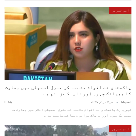
اہم خبریں
پاکستان نے اقوام متحدہ کی جنرل اسمبلی میں بھارت
کا بھیانک چہرہ اور ناپاک عزائم بے…
Majeed
جولائی 2, 2025
0
نیویارک پاکستان نے اقوام متحدہ کے جنرل اسمبلی اجلاس میں بھارت کا
بھیانک چہرہ اور ناپاک عزائم دنیا کے سامنے بے…
اہم خبریں