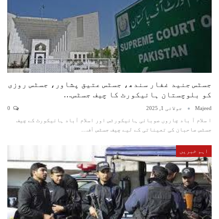
جسٹس جنید غفار سندھ، جسٹس عتیق پشاور، جسٹس روزی
کو بلوچستان ہائیکورٹ کا چیف جسٹس…
Majeed
جولائی 1, 2025
0
ا سلام آ باد چاروں صوبائی ہائیکورٹس اور اسلام آباد ہائیکورٹ کے چیف
جسٹس صاحبان کی تعیناتی کے لیے چیف جسٹس آف…
اہم خبریں