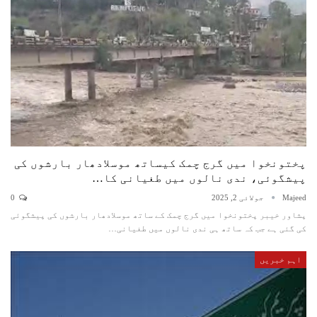
پختونخوا میں گرج چمک کیساتھ موسلادھار بارشوں کی
پیشگوئی، ندی نالوں میں طغیانی کا…
Majeed
جولائی 2, 2025
0
پشاور خیبر پختونخوا میں گرج چمک کے ساتھ موسلادھار بارشوں کی پیشگوئی
کی گئی ہے جب کہ ساتھ ہی ندی نالوں میں طغیانی…
اہم خبریں