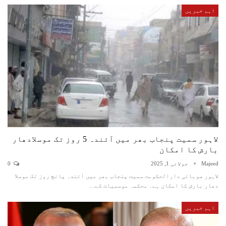
اہم خبریں
لاہور سمیت پنجاب بھر میں آئندہ 5 روز تک موسلادھار
بارش کا امکان
Majeed
جولائی 1, 2025
0
لاہور صوبائی دارالحکومت سمیت پنجاب بھر میں آئندہ پانچ روز تک موسلا
دھار بارش کا امکان ہے۔ محکمہ موسمیات کے…
اہم خبریں