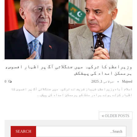
وزیراعظم کا ترکیہ میں جنگلاتی آگ پر اظہار افسوس،
ہرممکن امداد کی پیشکش
Majeed
جولائی 1, 2025
0
اسلام آبادوزیراعظم شہباز شریف نے ترکیہ میں جنگلاتی آگ پر افسوس کا
اظہار کرتے ہوئے برادر ملک کو ہرممکن امداد کی پیش…
OLDER POSTS