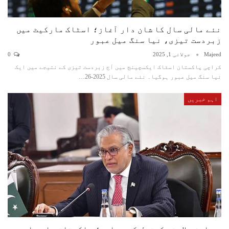
نئے مالی سال کا شان دار آغاز؛ اسٹاک مارکیٹ میں
زبردست تیزی، نیا سنگ میل عبور
Majeed
جولائی 1, 2025
0
کراچی پاکستان اسٹاک ایکسچینج میں آج زبردست تیزی کے نتیجے میں ایک
نیا سنگ میل عبور ہوگیا۔ نئے مالی سال 2025-26…
اہم خبریں