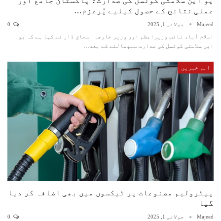
یو این سلامتی کونسل کی صدارت؛ پاکستان جامع اور
عملی نتائج کے حصول کیلیے پُرعزم…
Majeed
جولائی 1, 2025
0
اسلام آباد نائب وزیراعظم اور وزیر خارجہ اسحاق ڈار نے کہا ہے کہ یو
این سلامتی کونسل کی صدارت سنبھالنے کے بعد…
اہم خبریں
پیٹرولیم مصنوعات پر ٹیکسوں میں بھی اضافہ کر دیا
گیا
Majeed
جولائی 1, 2025
0