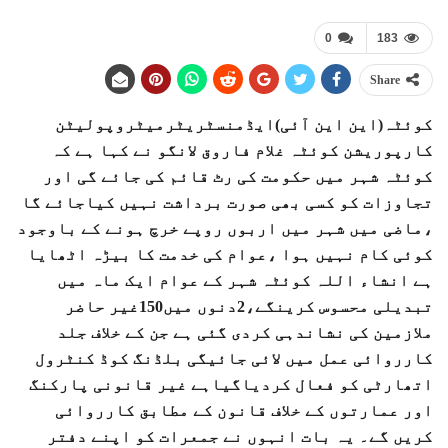
0
183
Share
کوئٹہ(این این آئی)ایڈمنسٹریٹرمیٹروپولیٹن
کارپوریشن کوئٹہ غلام فاروق لانگو نے کہا ہے کہ
کوئٹہ شہر میں حکومت کی رٹ قائم کی جائے گی اور
تجاوزات کو کسی بھی صورت برداشت نہیں کیاجائے گا
،ماضی میں شہر میں اربوں روپے خرچ ہونے کے باوجود
کوئی کام نہیں ہوا ،عوام کی خدمت کا بیڑہ اٹھایا
ہے انشاء اللہ کوئٹہ شہر کے عوام ایک ماہ میں
تبدیلی محسوس کرینگے،2دنوں میں150غیر حاضر
ملازمین کی نشاندہی کردی گئی ہے جن کے خلاف جلد
کارروائی عمل میں لائی جائیگی بلڈنگ کوڈ کنٹرول
اتھارٹی کو فعال کردیاگیاہے غیر قانونی پارکنگ
اور عمارتوں کے خلاف قانون کے مطابق کارروائی
کریں گے۔ یہ بات انہوں نے جمعرات کو اپنے دفتر