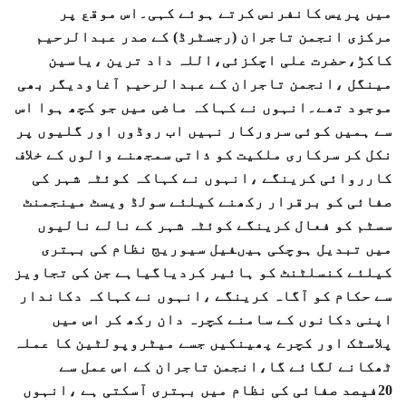
میں پریس کانفرنس کرتے ہوئے کہی۔اس موقع پر
مرکزی انجمن تاجران (رجسٹرڈ) کے صدر عبدالرحیم
کاکڑ،حضرت علی اچکزئی،اللہ داد ترین ،یاسین
مینگل ،انجمن تاجران کے عبدالرحیم آغاودیگر بھی
موجود تھے۔انہوں نے کہاکہ ماضی میں جو کچھ ہوا اس
سے ہمیں کوئی سرورکار نہیں اب روڈوں اور گلیوں پر
نکل کر سرکاری ملکیت کو ذاتی سمجھنے والوں کے خلاف
کارروائی کرینگے ،انہوں نے کہاکہ کوئٹہ شہر کی
صفائی کو برقرار رکھنے کیلئے سولڈ ویسٹ مینجمنٹ
سسٹم کو فعال کرینگے کوئٹہ شہر کے نالے نالیوں
میں تبدیل ہوچکی ہیںفیل سیوریج نظام کی بہتری
کیلئے کنسلٹنٹ کو ہائیر کردیاگیاہے جن کی تجاویز
سے حکام کو آگاہ کرینگے ،انہوں نے کہاکہ دکاندار
اپنی دکانوں کے سامنے کچرہ دان رکھ کر اس میں
پلاسٹک اور کچرے پھینکیں جسے میٹروپولٹین کا عملہ
ٹھکانے لگائے گا،انجمن تاجران کے اس عمل سے
20فیصد صفائی کی نظام میں بہتری آسکتی ہے ،انہوں