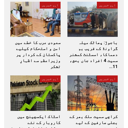
اہم خبریں
اہم خبریں
باجوڑ: پھاٹک میلہ
سعودی عرب کا خطے میں
گراونڈ کے قریب بم
امن و استحکام کیلیے
دھماکا، اسسٹنٹ کمشنر
پاکستان کے کردار پر
سمیت 4 افراد جاں بحق،
وزیراعظم سے اظہارِ
11…
تشکر
اہم خبریں
اہم خبریں
کراچی سمیت ملک بھر کے
اسٹاک ایکسچینج میں
بجلی صارفین کے لیے
کاروبار کے نئے