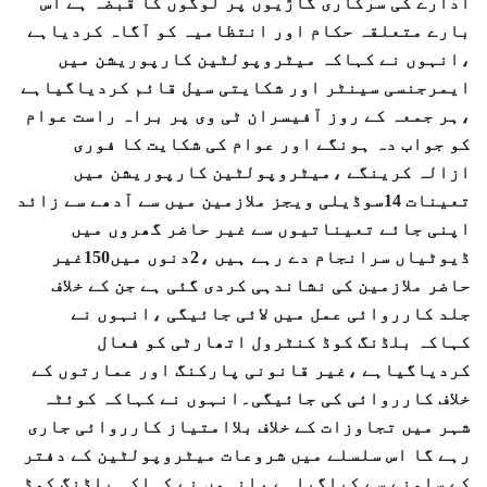
ادارے کی سرکاری گاڑیوں پر لوگوں کا قبضہ ہے اس
بارے متعلقہ حکام اور انتظامیہ کو آگاہ کردیاہے
،انہوں نے کہاکہ میٹروپولٹین کارپوریشن میں
ایمرجنسی سینٹر اور شکایتی سیل قائم کردیاگیاہے
،ہر جمعہ کے روز آفیسران ٹی وی پر براہ راست عوام
کو جواب دہ ہونگے اور عوام کی شکایت کا فوری
ازالہ کرینگے ،میٹروپولٹین کارپوریشن میں
تعینات 14سوڈیلی ویجز ملازمین میں سے آدھے سے زائد
اپنی جائے تعیناتیوں سے غیر حاضر گھروں میں
ڈیوٹیاں سرانجام دے رہے ہیں ،2دنوں میں150غیر
حاضر ملازمین کی نشاندہی کردی گئی ہے جن کے خلاف
جلد کارروائی عمل میں لائی جائیگی ،انہوں نے
کہاکہ بلڈنگ کوڈ کنٹرول اتھارٹی کو فعال
کردیاگیاہے ،غیر قانونی پارکنگ اور عمارتوں کے
خلاف کارروائی کی جائیگی۔انہوں نے کہاکہ کوئٹہ
شہر میں تجاوزات کے خلاف بلاامتیاز کارروائی جاری
رہے گا اس سلسلے میں شروعات میٹروپولٹین کے دفتر
کے سامنے سے کیاگیاہے ،انہوں نے کہاکہ بلڈنگ کوڈ