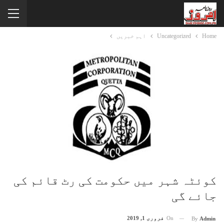
Home
Uncategorized
اہم خبریں
کوئٹہ شہر میں حکومت کی رٹ قائم کی
جائے گی
On
فروری 1, 2019
By
Admin