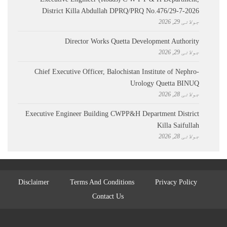
District Killa Abdullah ​DPRQ/PRQ No.476/29-7-2026
جولائی 29, 2026
Director Works Quetta Development Authority
جولائی 29, 2026
Chief Executive Officer, Balochistan Institute of Nephro-
Urology Quetta BINUQ
جولائی 28, 2026
Executive Engineer Building CWPP&H Department District
Killa Saifullah
جولائی 28, 2026
Disclaimer
Terms And Conditions
Privacy Policy
Contact Us