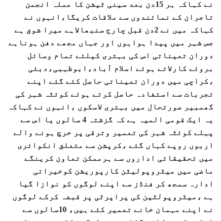
نے کہاکہ ہر 15دن بعد سینی ٹیشن کا عملہ انجمن
تاجران کے نمائندوں سے ملاقات کریگا،انہوں نے
کہاکہ میں نے 2دن قبل چارج سنبھالاہے میرا شوق ہے
جس شہر میں پیدا ہواہوں اور جہاں مجھے دفن ہوناہے
دوران تعیناتی اس کی بہتری کیلئے تمام وسائل
بروئے کارلاتے ہوئے اسلام آباد،ابوظہبی،دبئی
،کراچی میں دوران تعیناتی حاصل کئے گئے اپنے
تجربات سے استفادہ حاصل کرتے ہوئے کوئٹہ شہر کی
گھمبیر صورتحال میں بہتری لاسکوں ،انہوں نے کہاکہ
یہ ایک قومی المیہ ہے کہ گزشتہ 4 سالوں یا اس سے
پہلے کوئٹہ شہر کی تعمیر وترقی پر خرچ ہونے والے
اربوں روپے کہاں گئے ،کرپشن سے متعلق انکوائری
میں تحقیقاتی اداروں سے ہرممکن تعاون کرینگے
ماضی میں میٹروپولیٹن کارپوریشن کوخیراتی
ادارہ سمجھ کر فنڈز سے اپنے لوگوں کو نوازا گیا
ہے ،میٹروپولٹین کی پراپرٹی پر قبضہ کرکے لوگوں
نے اپنے مہمان خانے تعمیر کئے ہیں، 10سالوں سے