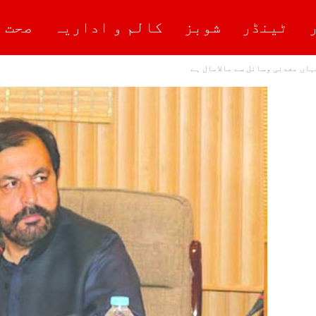
ٹینڈر
شوبز
کالم و اداریہ
صحت 
اں معدنی وسائل سے مالامال ہے