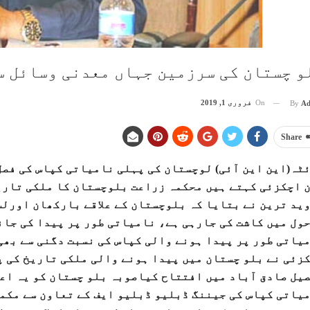
و چستان کی سرزمین جہاں معدنی وسائل سے
On
فروری 1, 2019
By
Ad
Share
ٹہ(این این آئی) لوچستان کی پہلی نامیاتی کپاس کی فص
 اچکزئی کہتے ہیں محکمہ زراعت بلوچستان کا ملکی تاری
ید ترین نے بتایا کہ بلوچستان کے علاقے بارکھان اورل
ول میں کاشت کی جارہی ہے، نامیاتی طور پر پیدا کی جان
یاتی طور پر پیدا ہونے والی کپاس کی نسبت دگنی سے بھ
زئی نے بلو چستان میں پیدا ہونے والی ملکی تاریخ کی پ
یل صادق آباد میں افتتاح کیاصوبہ بلو چستان کو یہ اع
یاتی کپاس کی جیننگ ڈبلیو ڈبلیو ایف کے تعاون سے مکمل 