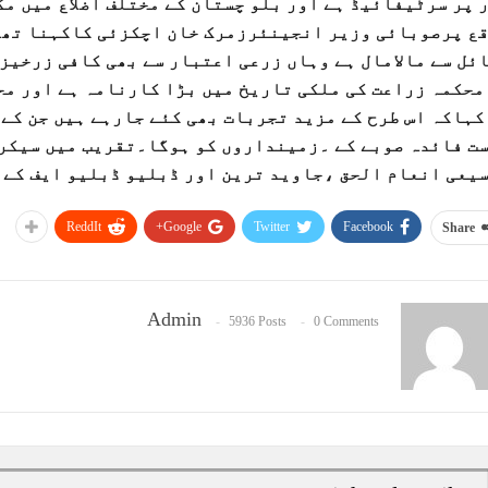
 پر سرٹیفائیڈ ہے اور بلو چستان کے مختلف اضلاع میں م
ع پرصوبائی وزیر انجینئرزمرک خان اچکزئی کاکہنا تھا
ئل سے مالامال ہے وہاں زرعی اعتبار سے بھی کافی زرخیز 
محکمہ زراعت کی ملکی تاریخ میں بڑا کارنامہ ہے اور مح
کہاکہ اس طرح کے مزید تجربات بھی کئے جارہے ہیں جن کے 
ت فائدہ صوبے کے ۔زمینداروں کو ہوگا۔تقریب میں سیکری
یعی انعام الحق ،جاوید ترین اور ڈبلیو ڈبلیو ایف کے 
ReddIt
Google+
Twitter
Facebook
Share
Admin
5936 Posts
0 Comments