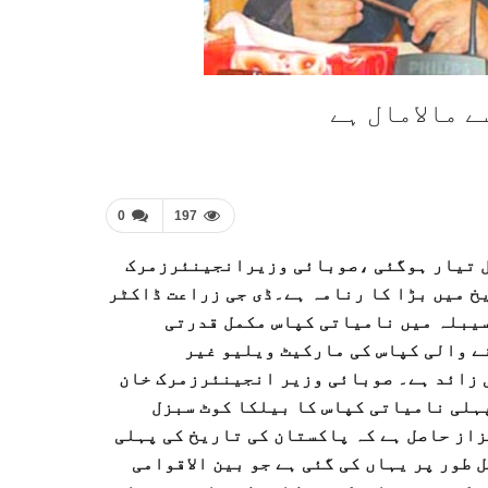
 مالامال ہے
0
197
ل تیار ہوگئی ،صوبائی وزیرانجینئرزمرک
خ میں بڑا کا رنامہ ہے۔ڈی جی زراعت ڈاکٹر
سیبلہ میں نامیاتی کپاس مکمل قدرتی
ے والی کپاس کی مارکیٹ ویلیو غیر
ی زائد ہے۔ صوبائی وزیر انجینئرزمرک خان
ہلی نامیاتی کپاس کا بیلکا کوٹ سبزل
زاز حاصل ہے کہ پاکستان کی تاریخ کی پہلی
طور پر یہاں کی گئی ہے جو بین الاقوامی