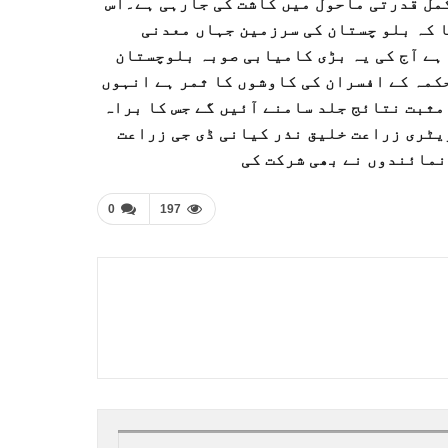
کمل قدرتی ماحول میں کاشت کی جارہی ہے۔اس
 کہ بلو چستان کی سرزمین جہاں معدنی
ہے آج کی یہ بڑی کامیابی صوبہ بلوچستان
کمہ کے افسران کی کاوشوں کا ثمر ہے انہوں
مثبت نتائج جلد سامنے آئیں گے جس کا براہ
ٹری زراعت خلیق نذر کیانی ڈی جی زراعت
نمائندوں نے بھی شرکت کی
0
197