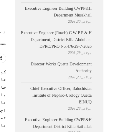
Executive Engineer Building CWPP&H
Department Musakhail
جولائی 30, 2026
بل
Executive Engineer (Roads) C W P P & H
Department, District Killa Abdullah ​
min
DPRQ/PRQ No.476/29-7-2026
جولائی 29, 2026
Director Works Quetta Development
Authority
کوئ
جولائی 29, 2026
خان
جاو
Chief Executive Officer, Balochistan
ماح
Institute of Nephro-Urology Quetta
BINUQ
نام
جولائی 28, 2026
اچک
تحص
Executive Engineer Building CWPP&H
نام
Department District Killa Saifullah