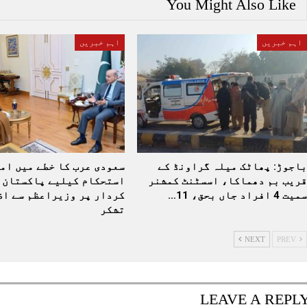
You Might Also Like
اہم خبریں
اہم خبریں
باجوڑ: پھاٹک میلہ گراونڈ کے
سعودی عرب کا خطے میں امن
قریب بم دھماکا، اسسٹنٹ کمشنر
استحکام کیلیے پاکستان 
سمیت 4 افراد جاں بحق، 11…
کردار پر وزیراعظم سے اظہ
تشکر
NEXT
PREV
LEAVE A REPL