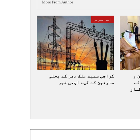
More From Author
اہم خبریں
 و
کراچی سمیت ملک بھر کے بجلی
کے
صارفین کے لیے اچھی خبر
ارِ