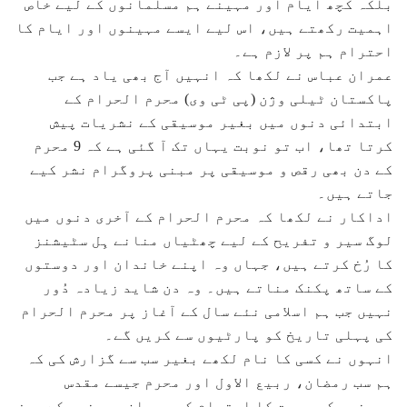
بلکہ کچھ ایام اور مہینے ہم مسلمانوں کے لیے خاص
اہمیت رکھتے ہیں، اس لیے ایسے مہینوں اور ایام کا
احترام ہم پر لازم ہے۔
عمران عباس نے لکھا کہ انہیں آج بھی یاد ہے جب
پاکستان ٹیلی وژن (پی ٹی وی) محرم الحرام کے
ابتدائی دنوں میں بغیر موسیقی کے نشریات پیش
کرتا تھا، اب تو نوبت یہاں تک آ گئی ہے کہ 9 محرم
کے دن بھی رقص و موسیقی پر مبنی پروگرام نشر کیے
جاتے ہیں۔
اداکار نے لکھا کہ محرم الحرام کے آخری دنوں میں
لوگ سیر و تفریح کے لیے چھٹیاں منانے ہِل سٹیشنز
کا رُخ کرتے ہیں، جہاں وہ اپنے خاندان اور دوستوں
کے ساتھ پکنک مناتے ہیں۔ وہ دن شاید زیادہ دُور
نہیں جب ہم اسلامی نئے سال کے آغاز پر محرم الحرام
کی پہلی تاریخ کو پارٹیوں سے کریں گے۔
انہوں نے کسی کا نام لکھے بغیر سب سے گزارش کی کہ
ہم سب رمضان، ربیع الاول اور محرم جیسے مقدس
مہینوں کی حرمت کا احترام کریں، ان مہینوں کے بعض