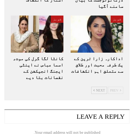
ڈرماٹولوجسٹ کا بیان
اسٹار کا انکشاف
سامنے آگیا
شوبز
شوبز
اداکارہ زارا ترین کے
کانٹا لگا گرل کی موت،
یک طرفہ محبت اور طلاق
اسما عباس نے اینٹی
سے متعلق اہم انکشافات
ایجنگ انجیکشن کے
نقصانات بتا دیے
NEXT
PREV
LEAVE A REPLY
Your email address will not be published.