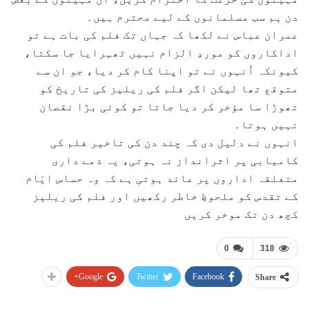
دن ہم سب مسلمانوں کے لیے محترم ہیں۔
عمران عباس نے لکھا کہ جہاں تک فلم کی بات ہے تو
اداکاروں کو موردِ الزام نہیں ٹھہرایا جا سکتا،
کیونکہ اُنہوں نے تو اپنا کام کر دیا، جو ان سے
متوقع تھا لیکن اگر فلم کی ریلیز کی تاریخ کو
تھوڑا سا مؤخر کر دیا جاتا تو کوئی بڑا نقصان
نہیں ہوتا۔
انہوں نے دلیل دی کہ چند دن کی تاخیر فلم کی
کامیابی پر اثرانداز نہ ہوتی، یہ ذمے داری
متعلقہ اداروں پر عائد ہوتی ہے کہ وہ حساس ایّام
کے تقدس کو ملحوظِ خاطر رکھیں اور فلم کی ریلیز
کچھ دن تک موخر کریں
0
318
Google+
Twitter
Facebook
Share