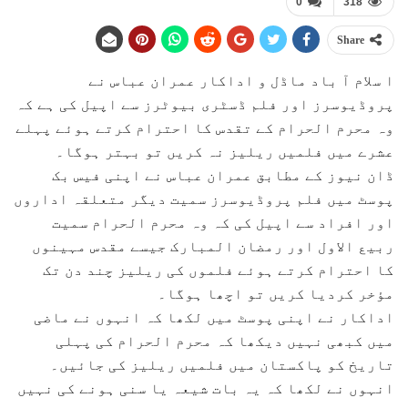
0
318
Share
ا سلام آ باد ماڈل و اداکار عمران عباس نے
پروڈیوسرز اور فلم ڈسٹری بیوٹرز سے اپیل کی ہے کہ
وہ محرم الحرام کے تقدس کا احترام کرتے ہوئے پہلے
عشرے میں فلمیں ریلیز نہ کریں تو بہتر ہوگا۔
ڈان نیوز کے مطابق عمران عباس نے اپنی فیس بک
پوسٹ میں فلم پروڈیوسرز سمیت دیگر متعلقہ اداروں
اور افراد سے اپیل کی کہ وہ محرم الحرام سمیت
ربیع الاول اور رمضان المبارک جیسے مقدس مہینوں
کا احترام کرتے ہوئے فلموں کی ریلیز چند دن تک
مؤخر کردیا کریں تو اچھا ہوگا۔
اداکار نے اپنی پوسٹ میں لکھا کہ انہوں نے ماضی
میں کبھی نہیں دیکھا کہ محرم الحرام کی پہلی
تاریخ کو پاکستان میں فلمیں ریلیز کی جائیں۔
انہوں نے لکھا کہ یہ بات شیعہ یا سنی ہونے کی نہیں