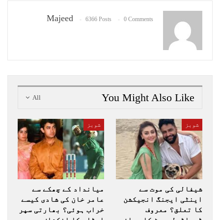
Majeed
6366 Posts
0 Comments
You Might Also Like
All
شوبز
شوبز
شیفالی کی موت سے
میانداد کے چھکے سے
اینٹی ایجنگ انجیکشن
عامر خان کی شادی کیسے
کا تعلق؟ معروف
خراب ہوئی؟ بھارتی سپر