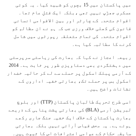
میں پاکستان میں 15 بچوں کو شہید کیا۔ یہ کوئی
عسکری جھڑپ نہیں تھی ،بلکہ ایک قتلِ عام تھا۔
اقوام متحدہ کے چارٹر اور بین الاقوامی انسانی
قانون کی کھلی خلاف ورزی جب کہ ہم نے ان مظالم کو
اقوام متحدہ کی تمام متعلقہ رپورٹوں میں شامل
کرنے کا مطالبہ کیا ہے۔
ربیعہ اعجاز نے کہا کہ بھارت کی ریاستی سرپرستی
میں دہشتگردی بھی دستاویزی طور پر ثابت ہے۔ 2014
کے آرمی پبلک اسکول پر حملے سے لے کر حالیہ خضدار
اسکول بس پر حملے تک، بھارتی خفیہ اداروں کے
نشانات واضح ہیں۔
اسی طرح تحریک طالبان پاکستان (TTP) اور بلوچ
لبریشن آرمی (BLA) کی بھارتی پشت پناہی کے ذریعے
بھارت پاکستان کے خلاف ایک خفیہ جنگ جاری رکھے
ہوئے ہے۔ یہ محض قیاس آرائی نہیں بلکہ بھارتی
سابقہ حکام کے عوامی اعترافات اس کا ثبوت ہیں۔