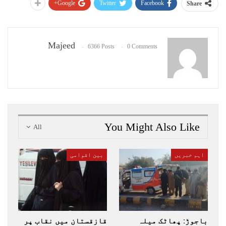
Google+
Twitter
Facebook
Share
Majeed
6366 Posts
0 Comments
You Might Also Like
All
اہم خبریں
بین اقوامی
باجوڑ: پھاٹک میلہ
قازقستان میں نقاب پر