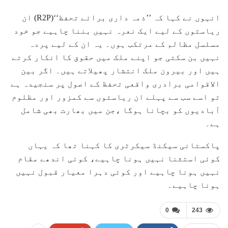
انہوں نے کہا کہ ’’ذمہ داری برائے تحفظ‘‘(R2P) ان
ریاستوں کے لیے ایک نعرہ نہیں بننا چاہیے جو خود
مسلسل مظالم کے مرتکب ہوں۔ یہ ان کے لیے پردہ
نہیں بن سکتی جو اپنے ملک میں حقوق کا انکار کرتے
ہیں اور بیرون ملک انتشار پھیلاتے ہیں۔ اگر بین
الاقوامی برادری واقعی تحفظ کے اصول پر سنجیدہ ہے
تو اسے سب سے پہلے ان ریاستوں سے کمزور اور مظلوم
آبادیوں کو بچانا ہوگا ،جن میں بھارت بھی شامل
ہے۔
پاکستانی سیکنڈ سیکرٹری کا کہنا تھا کہ یہاں
کوئی استثنا نہیں ہونا چاہیے، کوئی اندھے مقام
نہیں ہونا چاہیے اور کوئی دہرا معیار قبول نہیں
ہونا چاہیے۔
0
243