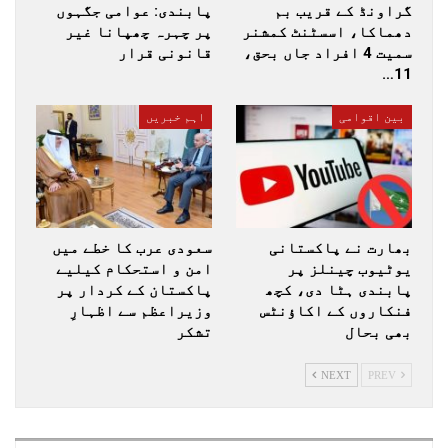
گراونڈ کے قریب بم
پابندی: عوامی جگہوں
دھماکا، اسسٹنٹ کمشنر
پر چہرہ چھپانا غیر
سمیت 4 افراد جاں بحق،
قانونی قرار
11…
بین اقوامی
اہم خبریں
بھارت نے پاکستانی
سعودی عرب کا خطے میں
یوٹیوب چینلز پر
امن و استحکام کیلیے
پابندی ہٹا دی، کچھ
پاکستان کے کردار پر
فنکاروں کے اکاؤنٹس
وزیراعظم سے اظہارِ
بھی بحال
تشکر
NEXT
PREV