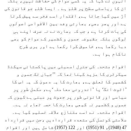
انہوں نے کہا کہ یہ کسی عوام کی حفاظت نہیں، بلکہ
ان کا ریاستی سطح پر ظلم ہے ۔ ایسا ظلم جو قانون کی
آڑ میں کیا جاتا ہے، اقتدار اسے فخر سے پیش کرتا
ہے اور پھر بھی، بھارتی وفد بین الاقوامی اصولوں
کی بات کرتا ہے ، جب کہ بھارت نے نہ صرف اپنے ہی
لوگوں بلکہ مقبوضہ جموں و کشمیر کے عوام کو بھی
دبا رکھا ہے، خاموش کرا رکھا ہے اور بری طرح
ناکام ہوا ہے۔
اقوام متحدہ کی جنرل اسمبلی میں پاکستانی سیکنڈ
سیکرٹری کا مزید کہنا تھا کہ ’’جہاں تک جموں و
کشمیر کا تعلق ہے، بھارت کا یہ دعویٰ کہ یہ اس کا
’اٹوٹ انگ‘ یا ’اندرونی معاملہ‘ہے، مکمل طور پر
سیاسی اور قانونی طور پر جھوٹ پر مبنی ہے کیوں کہ
جموں و کشمیر نہ کبھی بھارت کا حصہ تھا، نہ ہے۔
اقوام متحدہ نے اسے متنازع علاقہ تسلیم کیا ہے۔
سلامتی کونسل کی متعدد قراردادیں ،جن میں قرارداد
47 (1948)، 91 (1951) اور 122 (1957) شامل ہیں اور اقوام