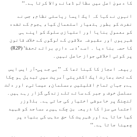
کا دعویٰ اصل میں مظالم ڈھانے والا کرتا ہے۔‘‘
انہوں نے کہا کہ ایک ایسا ریاستی نظام، جس نے
نفرت کو بطور ہتھیار استعمال کیا، ہجوم کے تشدد
کو معمول بنایا اور امتیازی سلوک کو اپنے ہی
شہریوں اور مقبوضہ علاقوں کے لوگوں کے خلاف قانون
کا حصہ بنا دیا ۔ اسے ’ذمہ داری برائے تحفظ‘ (R2P)
پر کوئی اخلاقی جواز حاصل نہیں۔
ربیعہ اعجاز کا کہنا تھا کہ ’’بی جے پی-آر ایس ایس
کے تحت بھارت ایک اکثریتی آمریت میں تبدیل ہو چکا
ہے، جہاں تمام اقلیتیں ،مسلمان، عیسائی، اور دلت
مسلسل خوف و جبر کے سائے تلے زندگی گزار رہے ہیں۔
لنچنگ پر خاموشی اختیار کی جاتی ہے۔ بلڈوزر
اجتماعی سزا کا ذریعہ بن چکے ہیں، مساجد کو شہید
کیا جاتا ہے اور شہریت کا حق مذہب کی بنیاد پر
چھینا جاتا ہے۔‘‘