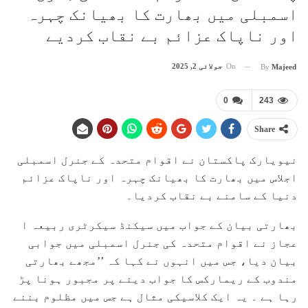
اسمبلی میں بھارت کا بھیانک چہرہ
اور ناپاک عزائم بے نقاب کردیے
On
جولائی 2, 2025
By
Majeed
0
243
Share
نیویارک پاکستان نے اقوام متحدہ کے جنرل اسمبلی
اجلاس میں بھارت کا بھیانک چہرہ اور ناپاک عزائم
دنیا کے سامنے بے نقاب کردیا۔
بھارتی بیان کے جواب میں سیکنڈ سیکرٹری ربیعہ ا
عجاز نے اقوام متحدہ کی جنرل اسمبلی میں جوابی
بیان دیا، جس میں انہوں نے کہا کہ ’’مجھے بھارتی
مندوب کے ریمارکس کا جواب دینے پر مجبور ہونا پڑ
رہا ہے ۔ یہ ایک کلاسیکی مثال ہے جس میں مظلوم بننے