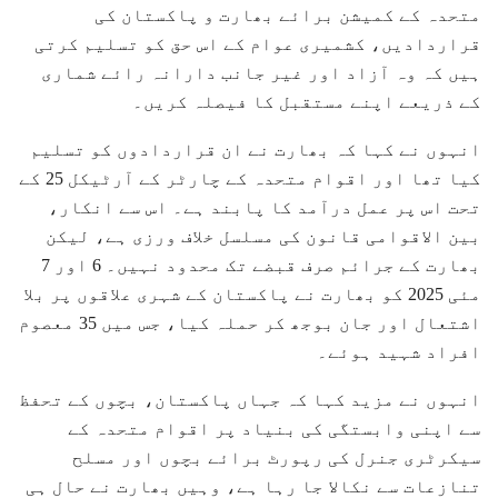
متحدہ کے کمیشن برائے بھارت و پاکستان کی
قراردادیں، کشمیری عوام کے اس حق کو تسلیم کرتی
ہیں کہ وہ آزاد اور غیر جانب دارانہ رائے شماری
کے ذریعے اپنے مستقبل کا فیصلہ کریں۔
انہوں نے کہا کہ بھارت نے ان قراردادوں کو تسلیم
کیا تھا اور اقوام متحدہ کے چارٹر کے آرٹیکل 25 کے
تحت اس پر عمل درآمد کا پابند ہے۔ اس سے انکار،
بین الاقوامی قانون کی مسلسل خلاف ورزی ہے، لیکن
بھارت کے جرائم صرف قبضے تک محدود نہیں۔ 6 اور 7
مئی 2025 کو بھارت نے پاکستان کے شہری علاقوں پر بلا
اشتعال اور جان بوجھ کر حملہ کیا، جس میں 35 معصوم
افراد شہید ہوئے۔
انہوں نے مزید کہا کہ جہاں پاکستان، بچوں کے تحفظ
سے اپنی وابستگی کی بنیاد پر اقوام متحدہ کے
سیکرٹری جنرل کی رپورٹ برائے بچوں اور مسلح
تنازعات سے نکالا جا رہا ہے، وہیں بھارت نے حال ہی