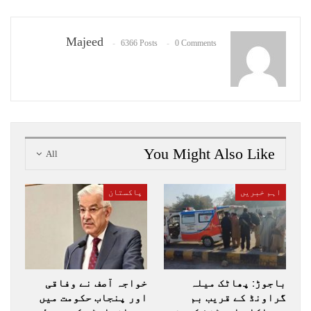
Majeed
6366 Posts
0 Comments
You Might Also Like
All
اہم خبریں
پاکستان
باجوڑ: پھاٹک میلہ
خواجہ آصف نے وفاقی
گراونڈ کے قریب بم
اور پنجاب حکومت میں