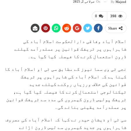
On
جولائی 2, 2025
By
Majeed
0
398
Share
اسلام آباد وفاقی دارالحکومت اسلام آباد کی
شاہراہوں پر ٹریفک قوانین پر عملدرآمد کیلئے
ڈرون استعمال کرنے کا فیصلہ کیا گیا ہے۔
نجی ٹی وی سما نیوز کے مطابق سی ٹی او اسلام آباد کا
کہنا ہے کہ اسلام آباد کی شاہراہوں پر ٹریفک
قوانین کی خلاف ورزیاں روکنے کیلئے جدید
ٹیکنالوجی استعمال کرنے کا فیصلہ کیا گیا ہے،
ٹریفک پولیس ڈرون کیمروں کی مدد سے ٹریفک قوانین
پر عملدرآمد یقینی بنائے گی۔
سی ٹی او ذیشان حیدر نے کہا کہ اسلام آباد کی مصروف
شاہراہوں پر جدید کیمروں سے لیس ڈرون اڑائے