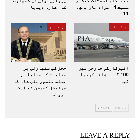
دھماکا، اسسٹنٹ کمشنر
پیپلزپارٹی کی شمولیت
سمیت 4 افراد جاں بحق،
کا اشارہ دیدیا
11…
پاکستان
پاکستان
ائیرکارگو چارجز میں
ججز کی سنیارٹی پر
100 گنا اضافہ کردیا
مشاورت کا معاملہ ،
گیا
جسٹس منصور علی شاہ کا
جوڈیشل کمیشن کو ایک
اور خط
NEXT
PREV
LEAVE A REPLY