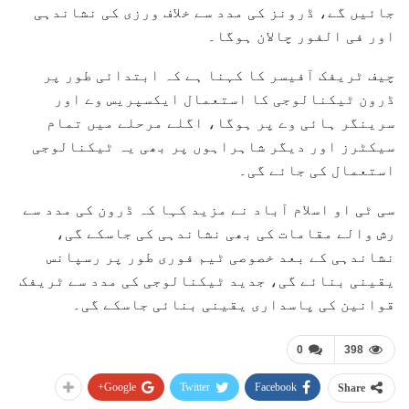
جائیں گے، ڈرونز کی مدد سے خلاف ورزی کی نشاندہی
اور فی الفور چالان ہوگا۔
چیف ٹریفک آفیسر کا کہنا ہے کہ ابتدائی طور پر
ڈرون ٹیکنالوجی کا استعمال ایکسپریس وے اور
سرینگر ہائی وے پر ہوگا، اگلے مرحلے میں تمام
سیکٹرز اور دیگر شاہراہوں پر بھی یہ ٹیکنالوجی
استعمال کی جائے گی۔
سی ٹی او اسلام آباد نے مزید کہا کہ ڈرون کی مدد سے
رش والے مقامات کی بھی نشاندہی کی جاسکے گی،
نشاندہی کے بعد خصوصی ٹیم فوری طور پر رسپانس
یقینی بنائے گی، جدید ٹیکنالوجی کی مدد سے ٹریفک
قوانین کی پاسداری یقینی بنائی جاسکے گی۔
0
398
Google+
Twitter
Facebook
Share