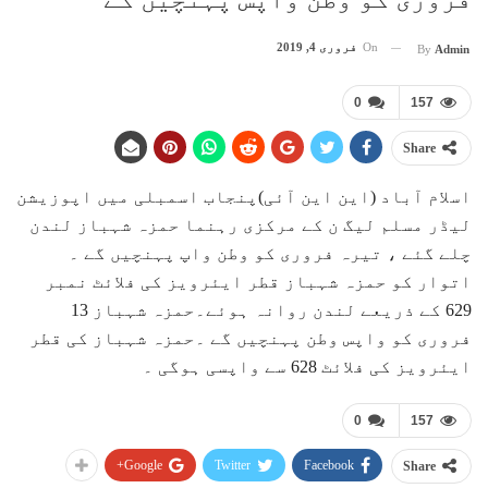
On
فروری 4, 2019
By
Admin
0
157
Share
اسلام آباد (این این آئی)پنجاب اسمبلی میں اپوزیشن
لیڈر مسلم لیگ ن کے مرکزی رہنما حمزہ شہباز لندن
چلے گئے ، تیرہ فروری کو وطن واپ پہنچیں گے ۔
اتوار کو حمزہ شہباز قطر ایئرویز کی فلائٹ نمبر
629 کے ذریعے لندن روانہ ہوئے۔حمزہ شہباز 13
فروری کو واپس وطن پہنچیں گے ۔حمزہ شہباز کی قطر
ایئرویز کی فلائٹ 628 سے واپسی ہوگی ۔
0
157
Google+
Twitter
Facebook
Share