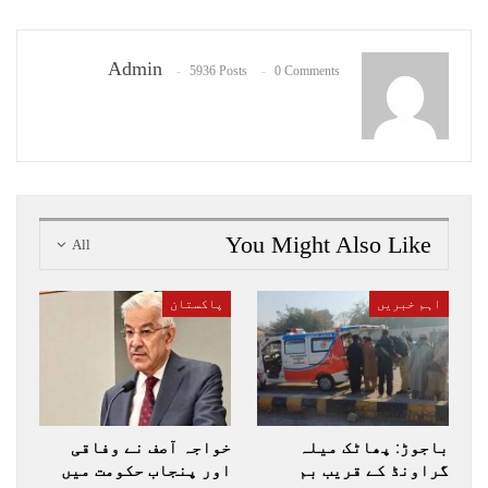
Admin
5936 Posts
0 Comments
You Might Also Like
All
اہم خبریں
پاکستان
باجوڑ: پھاٹک میلہ
خواجہ آصف نے وفاقی
گراونڈ کے قریب بم
اور پنجاب حکومت میں