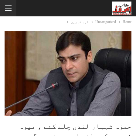
Home
Uncategorized
اہم خبریں
حمزہ شہباز لندن چلے گئے ، تیرہ
فروری کو وطن واپس پہنچیں گے