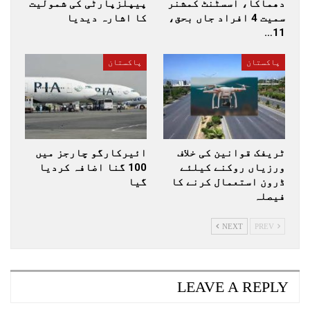
دھماکا، اسسٹنٹ کمشنر
پیپلزپارٹی کی شمولیت
سمیت 4 افراد جاں بحق،
کا اشارہ دیدیا
11…
پاکستان
پاکستان
ٹریفک قوانین کی خلاف
ائیرکارگو چارجز میں
ورزیاں روکنے کیلئے
100 گنا اضافہ کردیا
ڈرون استعمال کرنے کا
گیا
فیصلہ
NEXT
PREV
LEAVE A REPLY