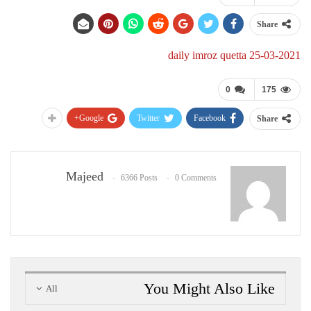
Share
daily imroz quetta 25-03-2021
0
175
Google+
Twitter
Facebook
Share
Majeed
6366 Posts
0 Comments
You Might Also Like
All