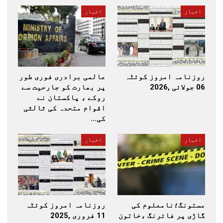
اخبار
اخبار
روزنامہ امروز کوئٹہ
عالمی برادری فوری طور
06 جولائی ,2026
پر بھارت کو جارحیت سے
روکے ، پاکستان نے
اقوام متحدہ کی ثالثی
کی…
اخبار
اخبار
مستونگ؛نامعلوم کی
روزنامہ امروز کوئٹہ
گاڑی پر فائرنگ ،خاتون
11 فروری ,2025