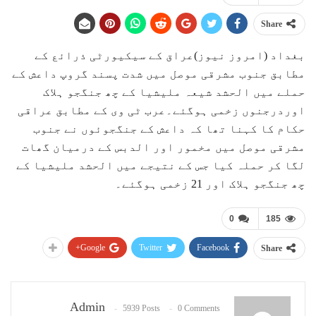
Share
بغداد (امروز نیوز)عراق کے سیکیورٹی ذرائع کے
مطابق جنوب مشرقی موصل میں شدت پسند گروپ داعش کے
حملے میں الحشد شیعہ ملیشیا کے چھ جنگجو ہلاک
اوردرجنوں زخمی ہوگئے۔عرب ٹی وی کے مطابق عراقی
حکام کا کہنا تھا کہ داعش کے جنگجوئوں نے جنوب
مشرقی موصل میں مخمور اور الدبس کے درمیان گھات
لگا کر حملہ کیا جس کے نتیجے میں الحشد ملیشیا کے
چھ جنگجو ہلاک اور 21 زخمی ہوگئے۔
0
185
Google+
Twitter
Facebook
Share
Admin
5939 Posts
0 Comments