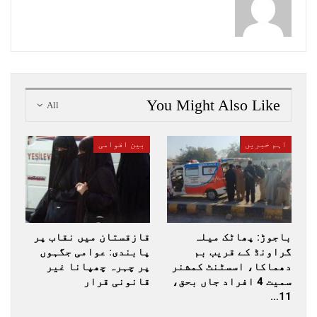
You Might Also Like
All
اہم خبریں
بین اقوامی
باجوڑ: پھاٹک میلہ
قازقستان میں نقاب پر
گراونڈ کے قریب بم
پابندی: عوامی جگہوں
دھماکا، اسسٹنٹ کمشنر
پر چہرہ چھپانا غیر
سمیت 4 افراد جاں بحق،
قانونی قرار
11…