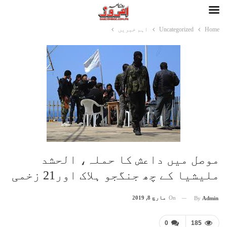
Home
Uncategorized
اہم خبریں
موصل میں داعش کا حملہ، الحشد
ملیشیا کے چھ جنگجو ہلاک اور21 زخمی
On
مارچ 8, 2019
By
Admin
0
185