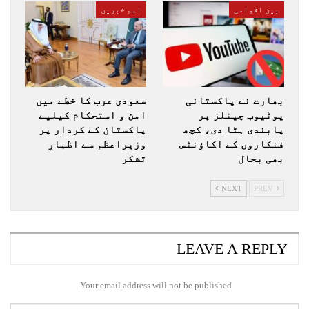
بین اقوامی
اہم خبریں
بھارت نے پاکستانی
سعودی عرب کا خطے میں
یوٹیوب چینلز پر
امن و استحکام کیلیے
پابندی ہٹا دی، کچھ
پاکستان کے کردار پر
فنکاروں کے اکاؤنٹس
وزیراعظم سے اظہارِ
بھی بحال
تشکر
NEXT
PREV
LEAVE A REPLY
Your email address will not be published.