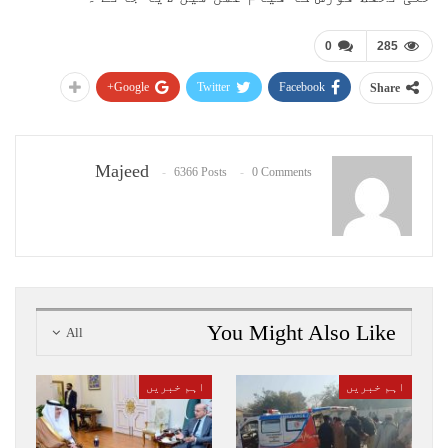
0
285
Google+
Twitter
Facebook
Share
Majeed
6366 Posts
0 Comments
You Might Also Like
All
اہم خبریں
اہم خبریں