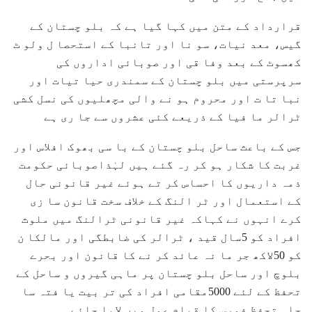
قرارداد کے متن میں کہا گیا ہے کہ بلو چستان کے
گیس، معد نیات، سو نا اور تانبا کے استحصا ل ولو ٹ
کھسوٹ کے بعد وفا قی اور صوبائی اداروں کی
سرپرستی میں بلو چستان کے سمندری حیا تیات اور
نبا تا ت اور محروم ہو نے والی مچھلیوں کی نسل کشی
ٹرالر ما فیا کے ذریعے کئی عشروں سے جا ری ہے
جس کے باعث ساحل بلو چستان کے با سی بھوک افلاس اور
غربت کا شکار ہو کر رہ گئے ہیں لہٰذاصوبائی حکومت
ذمہ داریوں کا احساس کر تے ہوئے غیر قانونی حال
کے استعمال اور ٹر النگ کے خلاف سخت قانون سا زی
کرے انہوں نے کہاکہ غیر قانونی ٹرالنگ میں ملوث
افراد کو 5سال قید ، ٹرالر کی ضابطگی اور مالکا ن
کو 50لاکھ جر ما نہ عائد کر نے کا قانون اور بحرے
بلوچ اور ساحل بلو چستان پر ماہی گیروں و ساحل کے
تحفظ کے لئے 5000مقامی افراد کی تر بیت یا فتہ سا
حلی تحفظ فورس کا قیام عمل میں لایا جائے ۔