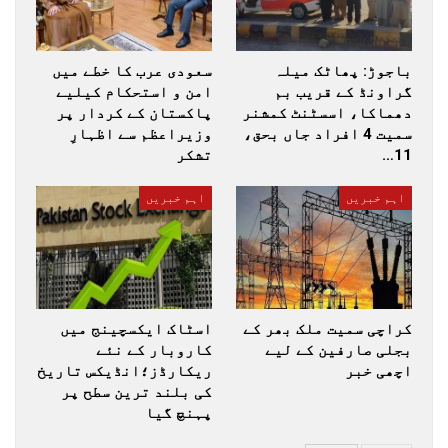
باجوڑ: پھاٹک میلہ
سعودی عرب کا خطے میں
گراونڈ کے قریب بم
امن و استحکام کیلیے
دھماکا، اسسٹنٹ کمشنر
پاکستان کے کردار پر
سمیت 4 افراد جاں بحق،
وزیراعظم سے اظہارِ
11…
تشکر
اہم خبریں
اہم خبریں
کراچی سمیت ملک بھر کے
اسٹاک ایکسچینج میں
بجلی صارفین کے لیے
کاروبار کے نئے
اچھی خبر
ریکارڈز؛انڈیکس تاریخ
کی بلند ترین سطح پر
پہنچ گیا