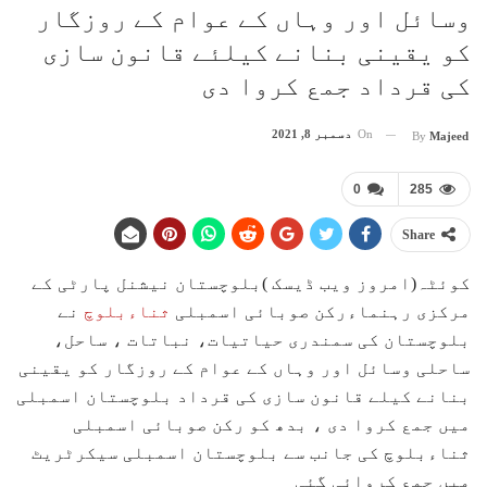
وسائل اور وہاں کے عوام کے روزگار
کو یقینی بنانے کیلئے قانون سازی
کی قرداد جمع کروا دی
On
دسمبر 8, 2021
By
Majeed
0
285
Share
کوئٹہ(امروز ویب ڈیسک )بلوچستان نیشنل پارٹی کے
مرکزی رہنماءرکن صوبائی اسمبلی
ثناءبلوچ
نے
بلوچستان کی سمندری حیاتیات، نباتات ، ساحل،
ساحلی وسائل اور وہاں کے عوام کے روزگار کو یقینی
بنانے کیلے قانون سازی کی قرداد بلوچستان اسمبلی
میں جمع کروا دی ، بدھ کو رکن صوبائی اسمبلی
ثناءبلوچ کی جانب سے بلوچستان اسمبلی سیکرٹریٹ
میں جمع کروائی گئی