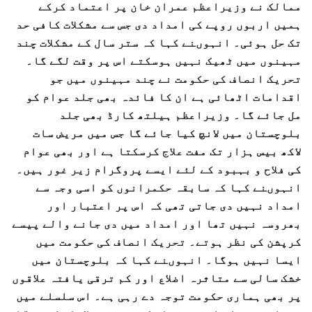
ممالک نے وزیراعظم عمران خان پر اعتماد کرکے
ہمیں اربوں روپے کی امداد دی جس سے مشکلات کافی حد
تک حل ہوئی۔ انہوںنے کہا کہ ستر سال کے مشکلات چند
مہینوں میں ٹھیک نہیں ہوسکتے اس پر وقت لگے گا۔
تحریک انصاف کی حکومت نے چند مہینوں میں جو
اقدامات اٹھائی ہے ان کا فائدہ بھی جلد عوام کو
مل جائے گا۔ وزیراعظم ہیلتھ کارڈ بھی جلد
بلوچستان میں لانچ کیا جائے گا جس میں مریض سات
لاکھ بیس ہزار تک مفت علاج کرسکتا ہے اور بھی عوام
کی فلاح و بہبود کے لئے ایسے پروگرام زیر غور ہیں۔
انہوںنے کہا کہ سابقہ حکمرانوں کو اسی وجہ سے
امداد نہیں دی جاتی تھی کہ اس پر اعتبار اور
بھروسہ نہیں تھا اور امداد میں دی جانے والے پیسے
کرپشن کی نظر ہوتے۔ تحریک انصاف کی حکومت میں
ایسا نہیں ہوگا۔ انہوںنے کہا کہ بلوچستان میں
خشک سالی سے متاثرہ اضلاع اور کم ترقی یافتہ علاقوں
پر بھی ہماری حکومت توجہ دے رہی ہے۔ اس سلسلے میں