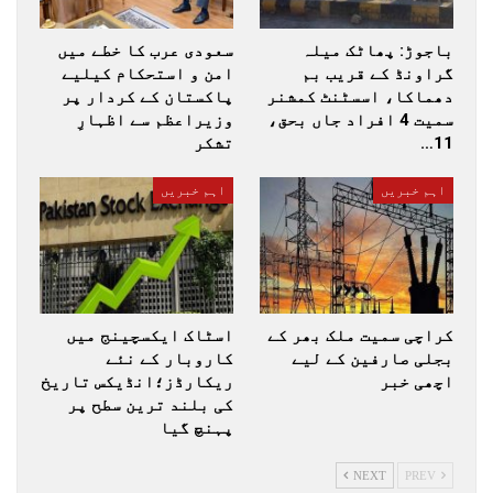
باجوڑ: پھاٹک میلہ
سعودی عرب کا خطے میں
گراونڈ کے قریب بم
امن و استحکام کیلیے
دھماکا، اسسٹنٹ کمشنر
پاکستان کے کردار پر
سمیت 4 افراد جاں بحق،
وزیراعظم سے اظہارِ
11…
تشکر
اہم خبریں
اہم خبریں
کراچی سمیت ملک بھر کے
اسٹاک ایکسچینج میں
بجلی صارفین کے لیے
کاروبار کے نئے
اچھی خبر
ریکارڈز؛انڈیکس تاریخ
کی بلند ترین سطح پر
پہنچ گیا
NEXT
PREV