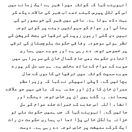
انہوںنے کہا کہ کوئٹہ میرا شہر ہے ایک زمانے میں
اس کو لٹل پیرس کہتے تھے اب شہر کی حالات دیکھ کر
بہت دکھ ہوتا ہے۔ ماضی میں شہر کی خوبصورتی کی
بحالی اور عوام کو سہولتیں دینے پر کوئی توجہ
نہیں دی گئی اربوں روپے کی ترقیاتی بجٹ کرپشن کی
نظر ہوئی موجودہ وفاقی حکومت بلوچستان کی ترقی
پر خصوصی توجہ دے رہی ہے اور صوبے میں ہماری
اتحادی حکومت بھی جام کمال خان کی سربراہی میں
صوبے کے عوام کے ساتھ مخلص ہے۔ ہم سب مل کر پورے
صوبے سمیت کوئٹہ میں ترقیاتی کاموں کے جال
بچائیں گے۔ ڈپٹی اسپیکر نے کہا کہ وزیراعظم
عمران خان کا وژن اور جذبہ ہے کہ ماضی میں جو علاقے
پسماندہ رہ گئے ہیں ان پر خاص توجہ دینگے اور
انشاء اللہ اس جذبے کے ثمرات جلد عوام کو مل
جائیں گے۔ انہوںنے کہا کہ جب ہمیں حکومت ملی تو
خزانہ بالکل خالی پڑا تھا اب ہماری حکومت دن رات
ایک کرکے معیشت پر خاص توجہ دے رہی ہے۔ دوست