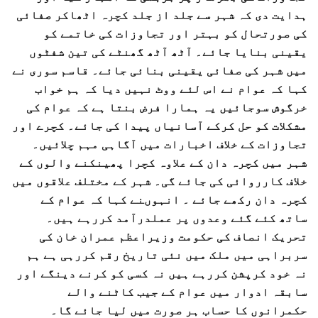
ہدایت دی کہ شہر سے جلد از جلد کچرہ اٹھاکر صفائی
کی صورتحال کو بہتر اور تجاوزات کی خاتمے کو
یقینی بنایا جائے۔ آٹھ آٹھ گھنٹے کی تین شفٹوں
میں شہر کی صفائی یقینی بنائی جائے۔ قاسم سوری نے
کہا کہ عوام نے اس لئے ووٹ نہیں دیا کہ ہم خواب
خرگوش سوجائیں یہ ہمارا فرض بنتا ہے کہ عوام کی
مشکلات کو حل کرکے آسانیاں پیدا کی جائے۔ کچرے اور
تجاوزات کے خلاف اخبارات میں آگاہی مہم چلائیں۔
شہر میں کچرہ دان کے علاوہ کچرا پھینکنے والوں کے
خلاف کارروائی کی جائے گی۔ شہر کے مختلف علاقوں میں
کچرہ دان رکھے جائے ۔ انہوںنے کہا کہ عوام کے
ساتھ کئے گئے وعدوں پر عملدرآمد کررہے ہیں۔
تحریک انصاف کی حکومت وزیراعظم عمران خان کی
سربراہی میں ملک میں نئی تاریخ رقم کررہی ہے ہم
نہ خود کرپشن کررہے ہیں نہ کسی کو کرنے دینگے اور
سابقہ ادوار میں عوام کے جیب کاٹنے والے
حکمرانوں کا حساب ہر صورت میں لیا جائے گا۔