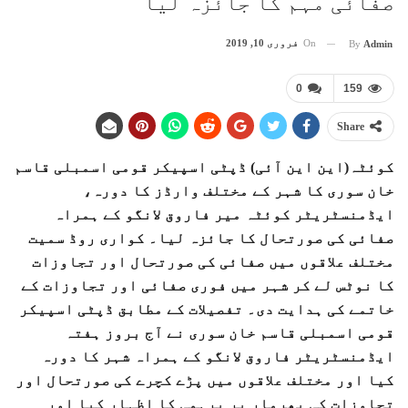
صفائی مہم کا جائزہ لیا
On
فروری 10, 2019
By
Admin
0
159
Share
کوئٹہ(این این آئی) ڈپٹی اسپیکر قومی اسمبلی قاسم
خان سوری کا شہر کے مختلف وارڈز کا دورہ،
ایڈمنسٹریٹر کوئٹہ میر فاروق لانگو کے ہمراہ
صفائی کی صورتحال کا جائزہ لیا۔ کواری روڈ سمیت
مختلف علاقوں میں صفائی کی صورتحال اور تجاوزات
کا نوٹس لے کر شہر میں فوری صفائی اور تجاوزات کے
خاتمے کی ہدایت دی۔ تفصیلات کے مطابق ڈپٹی اسپیکر
قومی اسمبلی قاسم خان سوری نے آج بروز ہفتہ
ایڈمنسٹریٹر فاروق لانگو کے ہمراہ شہر کا دورہ
کیا اور مختلف علاقوں میں پڑے کچرے کی صورتحال اور
تجاوزات کی بھرمار پر برہمی کا اظہار کیا اور