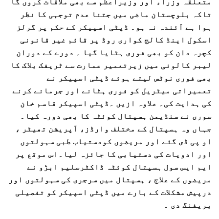
متعلقہ وزراء اور وزیراعظم سے بھی ملاقات کروں گا
تاکہ بلوچستان ماضی میں جتنا عدم توجہی کا نظر
ہوا ہے آئندہ نہ ہو۔ ڈپٹی اسپیکر کے حکم پر گرلز
اسکول اینڈ کالج کواری روڈ پر قائم غیر قانونی
کچرہ دان کو بھی فوری ہٹایا گیا ۔ دورے کے دوران
لیبر کالونی میں زیرتعمیر عمارت سے ٹریفک بلاک کا
بھی فوری نوٹس لیتے ہوئے ڈپٹی اسپیکر نے
تعمیراتی میٹریل کو فوری ہٹانے اور جرمانے کرنے
کی ہدایت کی۔ علاوہ ازیں ۔ڈپٹی اسپیکر قاسم خان
سوری نے سنڈیمن ہسپتال کوئٹہ کا بھی دورہ کیا۔
جہاں وہ ہسپتال کے مختلف وارڈز، آپریشن تھیٹر ،
او پی ڈی گئے اور مریضوں کودستیاب طبی سہولتوں
اور ادویات کی دستیابی کا جائزہ لیا۔اس موقع پر
ایم ایس سول ہسپتال کوئٹہ ڈاکٹرسلیم ابڑو نے
مریضوں کے علاج ، ہسپتال میں سرجری کی سہولتوں اور
درپیش مشکلات کے بارے میں ڈپٹی اسپیکر کو تفصیلی
بریفنگ دی ۔