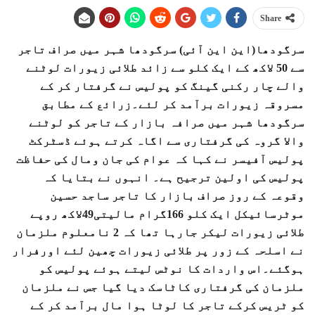
Share
سرگودھا(این این آئی) سرگودھا شہر میں صراف تاجر
سے 50 لاکھ کے ایک کلو سے زائد طلائی زیورات لوٹنے
والے چار رکنی گینگ کو پولیس نے گرفتار کر کے
مسروقہ زیورات برآمد کر لئے۔زرائع کے مطابق
سرگودھا شہر میں صرافہ بازار کے تاجر کو لوٹنے
والا گروہ کی گرفتاری سے اگاہ کرتے ہوئے ڈسٹرکٹ
پولیس آفیسر نے کہا کہ عوام کی جان ومال کی حفاظت
پولیس کی اولین ترجیح ہے۔ انہوں نے بتایا کہ
وقوعہ کے روز صراف بازار کا تاجر ساجد حسین
موٹرسائیکل ایک کلو 166گرام مالیتی49لاکھ روپے
طلائی زیورات لیکر جارہا تھا کہ 2 نامعلوم ملزمان
نے اسلحہ کے زور پر طلائی زیورات چھین لئے اورفرار
ہوگئے۔اس واردات کا نوٹس لیتے ہوئے پولیس کو
ملزمان کی گرفتاری کاٹاسک دیا گیا جس نے ملزمان
کو ٹریس کرکے تاجر کا لوٹا ہوا مال برآمد کر کے