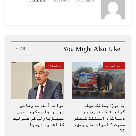
5939 Posts
0 Comments
You Might Also Like
All
اہم خبریں
پاکستان
باجوڑ: پھاٹک میلہ
خواجہ آصف نے وفاقی
گراونڈ کے قریب بم
اور پنجاب حکومت میں
دھماکا، اسسٹنٹ کمشنر
پیپلزپارٹی کی شمولیت
سمیت 4 افراد جاں بحق،
کا اشارہ دیدیا
11…