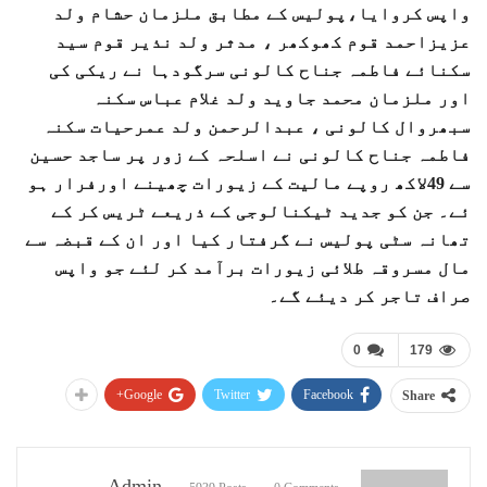
واپس کروایا،پولیس کے مطابق ملزمان حشام ولد
عزیزاحمد قوم کھوکھر ، مدثر ولد نذیر قوم سید
سکنائے فاطمہ جناح کالونی سرگودہا نے ریکی کی
اور ملزمان محمد جاوید ولد غلام عباس سکنہ
سبھروال کالونی ، عبدالرحمن ولد عمرحیات سکنہ
فاطمہ جناح کالونی نے اسلحہ کے زور پر ساجد حسین
سے 49لاکھ روپے مالیت کے زیورات چھینے اورفرار ہو
ئے۔ جن کو جدید ٹیکنالوجی کے ذریعے ٹریس کر کے
تھانہ سٹی پولیس نے گرفتار کیا اور ان کے قبضہ سے
مال مسروقہ طلائی زیورات برآمد کر لئے جو واپس
صراف تاجر کر دیئے گے۔
0
179
Google+
Twitter
Facebook
Share
Admin