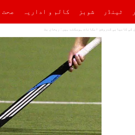
ٹینڈر
شوبز
کالم و اداریہ
صحت 
 کی کامیابی کےروشن امکانات ہوسکتے ہیں : ریحان بٹ