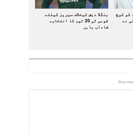
 کو کوچ
بنگلا دیش کیخلاف سیریز کیلئے
ی نے
قومی ٹی 20 ٹیم کا انتخاب،
شاداب باہر
Your emai