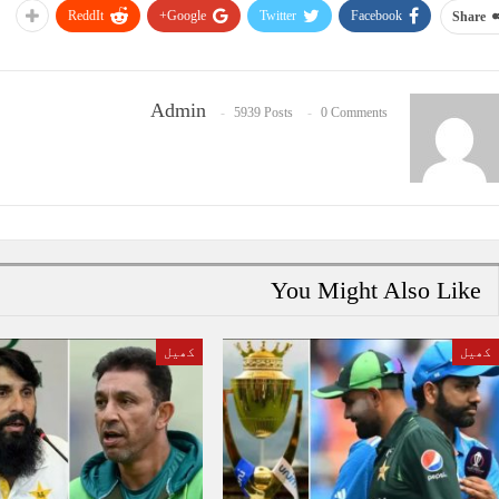
ReddIt
Google+
Twitter
Facebook
Share
Admin
5939 Posts
0 Comments
You Might Also Like
کھیل
کھیل