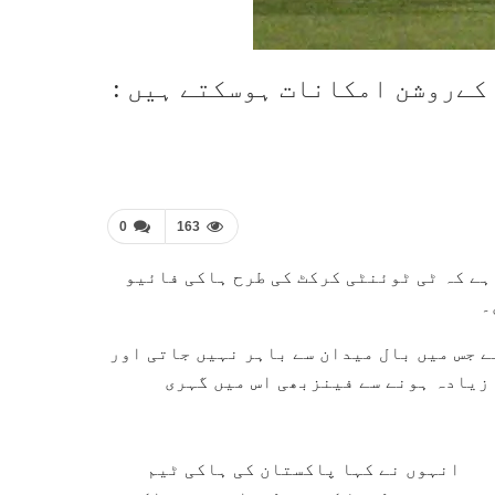
کےروشن امکانات ہوسکتے ہیں :
0
163
 ہے کہ ٹی ٹوئنٹی کرکٹ کی طرح ہاکی فائیو
۔
ے جس میں بال میدان سے باہر نہیں جاتی اور
 زیادہ ہونے سے فینزبھی اس میں گہری
انہوں نے کہا پاکستان کی ہاکی ٹیم