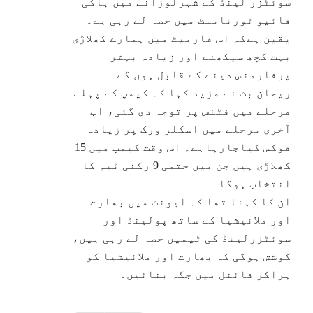
سوئٹزر لینڈ کے شہرلوزانے میں ہاکی
فائیو ٹورنامنٹ میں حصہ لے رہی ہے۔
یقین ہےکہ اس فارمیٹ میں ہمارے کھلاڑی
بہت کچھ سیکھنے اور زیادہ بہتر
پرفارمنس دینے کے قابل ہوں گے۔
ریحان بٹ نے مزید کہا کہ کیمپ کے پہلے
مرحلے میں فٹنس پر توجہ دی گئی، اب
آخری مرحلے میں اسکلز ورک پر زیادہ
فوکس کیاجارہاہے۔ اس وقت کیمپ میں 15
کھلاڑی ہیں جن میں حتمی 9 رکنی ٹیم کا
انتخاب ہوگا۔
ان کا کہنا تھا کہ ایونٹ میں بھارت
اور ملائیشیا کے ساتھ پولینڈ اور
سوئٹزرلینڈ کی ٹیمیں حصہ لے رہی ہیں،
کوشش ہوگی کہ بھارت اور ملائیشیا کو
ہراکر فائنل میں جگہ بنائیں۔