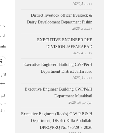
اگست 5, 2026
District livestock officer livestock &
Dairy Development Department Pishin
ہا
اگست 5, 2026
ری
EXECUTIVE ENGINEER PHE
DIVISION JAFFARABAD
min
اگست 4, 2026
Executive Engineer- Building CWPP&H
Department District Jaffarabad
لاہ
اگست 4, 2026
میں
Executive Engineer Building CWPP&H
قوم
Department Musakhail
سب 
جولائی 30, 2026
دلچ
Executive Engineer (Roads) C W P P & H
Department, District Killa Abdullah ​
DPRQ/PRQ No.476/29-7-2026