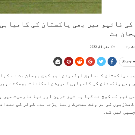
کی فائیو میں بھی پاکستان کی کامیابی 
حان بٹ
On
مئی 11, 2022
By
Ad
Share
ور : پاکستان کے سابق اولمپئن اور کوچ ریحان بٹ نے کہا
 بھی پاکستان کی کامیابی کےروشن امکانات ہوسکتے ہیں
ی ٹیم کے کوچ نے کہا یہ تیز ترین اور نیا فارمیٹ میں ہ
کھلاڑیوں کو ہر وقت متحرک رہنا پڑتاہے۔ گولز کی تعداد
سپی لیں گے۔