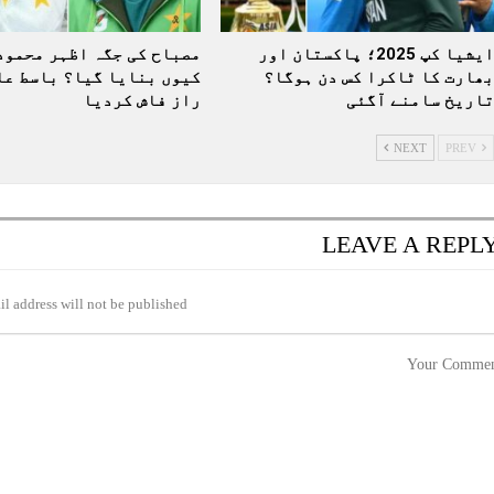
ایشیا کپ 2025؛ پاکستان اور
مصباح کی جگہ اظہر محمود
بھارت کا ٹاکرا کس دن ہوگا؟
کیوں بنایا گیا؟ باسط عل
تاریخ سامنے آگئی
راز فاش کردیا
NEXT
PREV
LEAVE A REPL
l address will not be published.