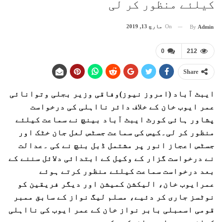
کیلئے منظور کر لی
On
مارچ 13, 2019
By
Admin
0
212
Share
ایبٹ آباد (امروز نیوز)وفاقی وزیر بجلی وتوانائی
عمر ایوب خان کے خلاف دائر نااہلی کی درخواست
پشاور ہائی کورٹ ایبٹ آباد بینچ نے سماعت کیلئے
منظور کر لی۔کیس کی سماعت جسٹس لعل جان خٹک اور
جسٹس اعجاز انور پر مشتمل ڈبل بنچ نے کی ۔عدالت
نے درخواست گزار کے وکیل کے ابتدائی دلائل سننے کے
بعد درخواست سماعت کیلئے منظور کرتے ہوئے
عمرایوب خان، الیکشن کمیشن اور دیگر فریقین کو
نوٹسز جاری کر دئیے، مسلم لیگ نواز کے سابق ممبر
قومی اسمبلی بابر نواز خان کے عمر ایوب کی نااہلی