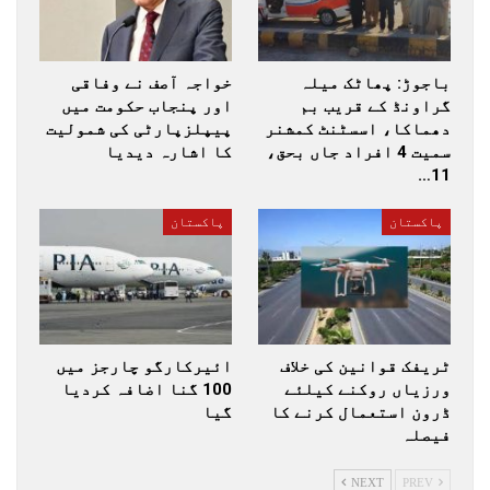
باجوڑ: پھاٹک میلہ
خواجہ آصف نے وفاقی
گراونڈ کے قریب بم
اور پنجاب حکومت میں
دھماکا، اسسٹنٹ کمشنر
پیپلزپارٹی کی شمولیت
سمیت 4 افراد جاں بحق،
کا اشارہ دیدیا
11…
پاکستان
پاکستان
ٹریفک قوانین کی خلاف
ائیرکارگو چارجز میں
ورزیاں روکنے کیلئے
100 گنا اضافہ کردیا
ڈرون استعمال کرنے کا
گیا
فیصلہ
NEXT
PREV