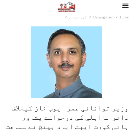
Home
Uncategorized
اہم خبریں
وزیر توانائی عمر ایوب خان کیخلاف
دائر نااہلی کی درخواست پشاور
ہائی کورٹ ایبٹ آباد بینچ نے سماعت