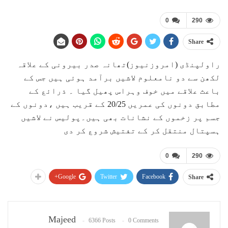
0
290
Share
راولپنڈی (امروزنیوز)تھانہ صدر بیرونی کے علاقہ
لکھن سے دو نامعلوم لاشیں برآمد ہوئی ہیں جس کے
باعث علاقے میں خوف وہراس پھیل گیا ۔ ذرائع کے
مطابق دونوں کی عمریں 20/25 کے قریب ہیں ،دونوں کے
جسم پر زخموں کے نشانات بھی ہیں۔پولیس نے لاشیں
ہسپتال منتقل کر کے تفتیش شروع کر دی
0
290
Google+
Twitter
Facebook
Share
Majeed
6366 Posts
0 Comments