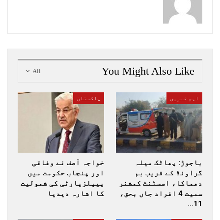
You Might Also Like
All
اہم خبریں
پاکستان
باجوڑ: پھاٹک میلہ
خواجہ آصف نے وفاقی
گراونڈ کے قریب بم
اور پنجاب حکومت میں
دھماکا، اسسٹنٹ کمشنر
پیپلزپارٹی کی شمولیت
سمیت 4 افراد جاں بحق،
کا اشارہ دیدیا
11…