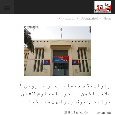
Home
Uncategorized
پاکستان
راولپنڈی ،تھانہ صدر بیرونی کے
علاقہ لکھن سے دو نامعلوم لاشیں
برآمد ، خوف وہراس پھیل گیا
On
مارچ 13, 2019
By
Majeed