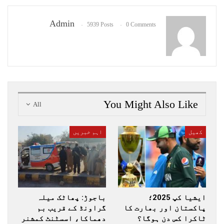
Admin
5939 Posts
0 Comments
You Might Also Like
All
کھیل
اہم خبریں
ایشیا کپ 2025؛
باجوڑ: پھاٹک میلہ
پاکستان اور بھارت کا
گراونڈ کے قریب بم
ٹاکرا کس دن ہوگا؟
دھماکا، اسسٹنٹ کمشنر