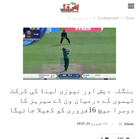
Home
Uncategorized
اہم خبریں
بنگلہ دیش اور نیوزی لینڈ کی کرکٹ
ٹیموں کے درمیان ون ڈے سیریز کا
دوسرا میچ 16فروری کو کھیلا جائیگا
On
فروری 14, 2019
By
Admin