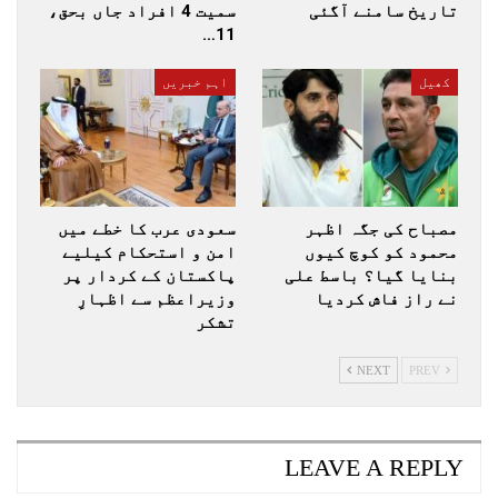
تاریخ سامنے آگئی
سمیت 4 افراد جاں بحق،
11…
کھیل
اہم خبریں
مصباح کی جگہ اظہر
سعودی عرب کا خطے میں
محمود کو کوچ کیوں
امن و استحکام کیلیے
بنایا گیا؟ باسط علی
پاکستان کے کردار پر
نے راز فاش کردیا
وزیراعظم سے اظہارِ
تشکر
NEXT
PREV
LEAVE A REPLY