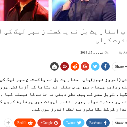
پ اسٹار پٹ بل نے پاکستان سپر لیگ کی 
ذرت کرلی
On
فروری 15, 2019
By
Ad
Share
ی (امروز نیوز)پاپ اسٹار پٹ بل نے پاکستان سپر لیگ کی
ے ویڈیو پیغام میں پاپ سنگر نے بتایا کہ آزمائشی پروا
یا، طویل سفر کے پیش نظر دبئی نہ جانے کا فیصلہ کیا ، 
ے پر معذرت خواہ ہوں، آئندہ ایونٹ میں پرفارم کروں گ
دار کرکٹ مقابلوں سے لطف اندوز ہوں گے۔
ReddIt
Google+
Twitter
Facebook
Share