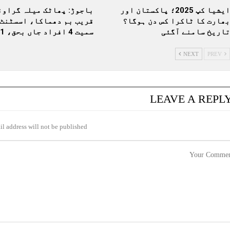
ایشیا کپ 2025؛ پاکستان اور
باجوڑ: پھاٹک میلہ گراون
بھارت کا ٹاکرا کس دن ہوگا؟
قریب بم دھماکا، اسسٹنٹ 
تاریخ سامنے آگئی
سمیت 4 افراد جاں بحق، 11…
NEXT
PREV
LEAVE A REPL
l address will not be published.