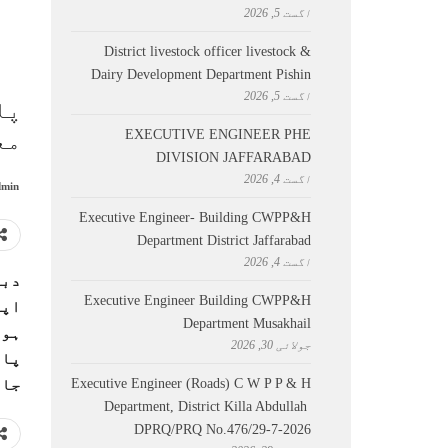
اگست 5, 2026
District livestock officer livestock &
Dairy Development Department Pishin
اگست 5, 2026
پا
EXECUTIVE ENGINEER PHE
مع
DIVISION JAFFARABAD
اگست 4, 2026
min
Executive Engineer- Building CWPP&H
Department District Jaffarabad
اگست 4, 2026
دبئ
Executive Engineer Building CWPP&H
اپن
Department Musakhail
ہوگ
جولائی 30, 2026
پان
Executive Engineer (Roads) C W P P & H
جان
Department, District Killa Abdullah ​
DPRQ/PRQ No.476/29-7-2026