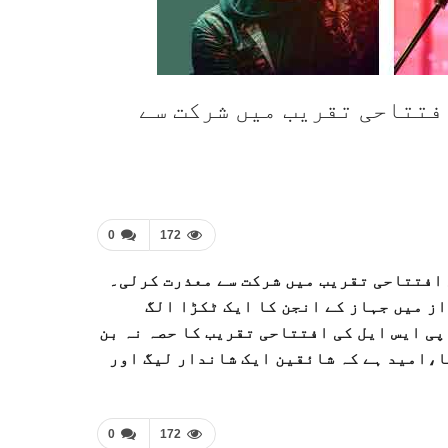
افتتاحی تقریب میں شرکت سے
0
172
 افتتاحی تقریب میں شرکت سے معذرت کرلی۔
ز میں جہاز کے انجن کا ایک ٹکڑا الگ
پی ایس ایل کی افتتاحی تقریب کا حصہ نہ بن
ا،امید ہے کہ شائقین ایک شاندار لیگ اور
0
172