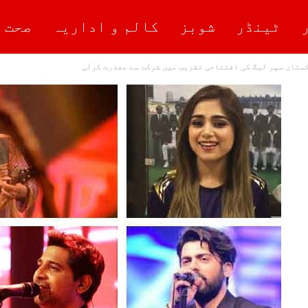
ٹینڈر
شوبز
کالم و اداریہ
صحت 
کستان سپر لیگ کی افتتاحی تقریب میں شرکت سے معذرت کرلی