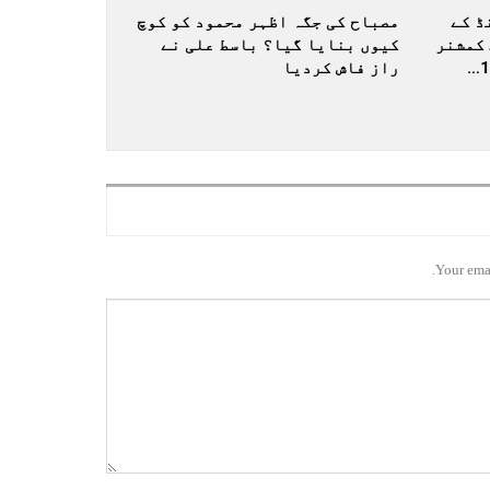
ڈ کے
مصباح کی جگہ اظہر محمود کو کوچ
کمشنر
کیوں بنایا گیا؟ باسط علی نے
راز فاش کردیا
Your emai