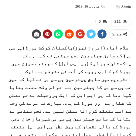
On
فروری 16, 2019
By
Admin
0
211
Share
اسلام آباد (امروز نیوز)پاکستان کرکٹ بورڈ (پی سی
بی) کے سابق چیئرمین نجم سیٹھی نے کہا ہے کہ
پاکستان سپر لیگ (پی ایس ایل) کے چوتھے سیزن میں
بورڈ کو 2 ارب روپے کی آمدنی متوقع ہے۔ایک
انٹرویومیں سابق چیئرمین پی سی بی نے کہا کہ میں
جب پی سی بی کا چیئرمین بنا تو اس وقت مجھے بتایا
گیا تھا کہ پی ایس ایل کا ایک پروجیکٹ ہے جو تعطل
کا شکار ہے اور بورڈ کے پاس مہارت نہ ہونے کی وجہ
سے اسے منعقد کروانا ممکن نہیں ہے۔نجم سیٹھی نے
بتایا کہ سابق چیئرمین پی سی بی شہریار خان بھی
بورڈ کو مالی نقصان کے پیش نظر پی ایس ایل منعقد
کروانے کا خطرہ مول لینے سے ہچکچا رہے تھے۔سابق