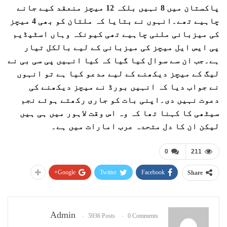
پاکستان میں 8 نہیں بلکہ 12 میچز منعقد کیے جانے
چاہیے تھے۔انہوں نے بتایا کہ ملتان کو بھی 4 میچز
کی میزبانی ملنی چاہیے تھی کیونکہ وہاں اسٹیڈیم
پی ایس ایل میچز کی میزبانی کے لیے بالکل تیار
ہے۔جب ان سے سوال کیا گیا کہ کیا انہیں پی سی بی نے
لیگ کے میچز دیکھنے کے لیے مدعو کیا ہے تو انہوں
نے جواب دیا کہ انہیں بورڈ نے میچز دیکھنے کی
دعوت نہیں دی۔اپنی بات کو جاری رکھتے ہوئے نجم
سیٹھی کا کہنا تھا کہ وہ اس وقت لاہور میں ہی ہیں
لیکن ان کا دل متحدہ عرب امارات میں ہے۔
0
211
Google+
Twitter
Facebook
Share
Admin
5936 Posts
0 Comments