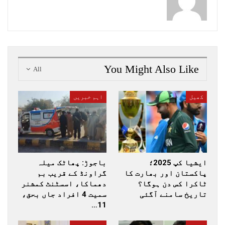
You Might Also Like
All
کھیل
اہم خبریں
ایشیا کپ 2025؛
باجوڑ: پھاٹک میلہ
پاکستان اور بھارت کا
گراونڈ کے قریب بم
ٹاکرا کس دن ہوگا؟
دھماکا، اسسٹنٹ کمشنر
تاریخ سامنے آگئی
سمیت 4 افراد جاں بحق،
11…