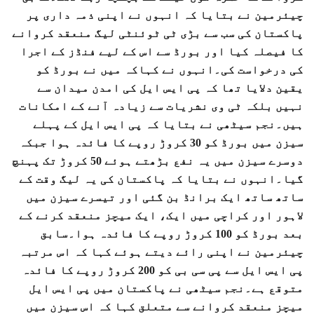
چیئرمین نے بتایا کہ انہوں نے اپنی ذمہ داری پر
پاکستان کی سب سے بڑی ٹی ٹوئنٹی لیگ منعقد کروانے
کا فیصلہ کیا اور بورڈ سے اس کے لیے فنڈز کے اجرا
کی درخواست کی۔انہوں نے کہاکہ میں نے بورڈ کو
یقین دلایا تھا کہ پی ایس ایل کی امدن میدان سے
نہیں بلکہ ٹی وی نشریات سے زیادہ آنے کے امکانات
ہیں۔نجم سیٹھی نے بتایا کہ پی ایس ایل کے پہلے
سیزن میں بورڈ کو 30 کروڑ روپے کا فائدہ ہوا جبکہ
دوسرے سیزن میں یہ نفع بڑھتے ہوئے 50 کروڑ تک پہنچ
گیا۔انہوں نے بتایا کہ پاکستان کی یہ لیگ وقت کے
ساتھ ساتھ ایک برانڈ بن گئی اور تیسرے سیزن میں
لاہور اور کراچی میں ایک، ایک میچز منعقد کرنے کے
بعد بورڈ کو 100 کروڑ روپے کا فائدہ ہوا۔سابق
چیئرمین نے اپنی رائے دیتے ہوئے کہا کہ اس مرتبہ
پی ایس ایل سے پی سی بی کو 200 کروڑ روپے کا فائدہ
متوقع ہے۔نجم سیٹھی نے پاکستان میں پی ایس ایل
میچز منعقد کروانے سے متعلق کہا کہ اس سیزن میں