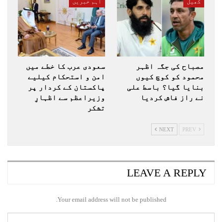
کھیل
اہم خبریں
مصباح کی جگہ اظہر
سعودی عرب کا خطے میں
محمود کو کوچ کیوں
امن و استحکام کیلیے
بنایا گیا؟ باسط علی
پاکستان کے کردار پر
نے راز فاش کردیا
وزیراعظم سے اظہارِ
تشکر
NEXT
PREV
LEAVE A REPLY
Your email address will not be published.