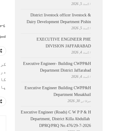
اگست 5, 2026
District livestock officer livestock &
Dairy Development Department Pishin
پی ایس 
اگست 5, 2026
jeed
EXECUTIVE ENGINEER PHE
DIVISION JAFFARABAD
اگست 4, 2026
Executive Engineer- Building CWPP&H
Department District Jaffarabad
اگست 4, 2026
کاف
پاک
Executive Engineer Building CWPP&H
Department Musakhail
جولائی 30, 2026
Executive Engineer (Roads) C W P P & H
Department, District Killa Abdullah ​
DPRQ/PRQ No.476/29-7-2026