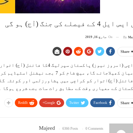
ایل 4 کے فیصلے کی جنگ (آج) ہو گی
On
مارچ 16, 2019
By
Ma
Share
کراچی (امروز نیوز) پاکستان سپر
درمیان کھیلاجائے گا، میچ شام کو 7 
ائنل (آج)اتوار کو کراچی میں پشاورزلمی اور کوئٹہ گل
ستان کے معیاری وقت کے مطابق رات سات بجے شروع ہوگا ۔
ReddIt
Google+
Twitter
Facebook
Share
Majeed
6366 Posts
0 Comments