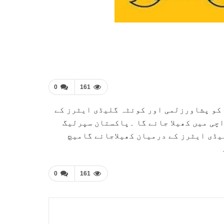
0
161
لیگ 4کا فائنل (آج) اتوار کو پشاورزلمی اور کوئٹہ گلیڈی ایٹرز کے
بجے نیشنل اسٹیڈیم کراچی میں کھیلا جائے گا ۔پاکستان سپرلیگ
یڈی ایٹرز کے درمیان کھیلاجائے گامیچ
0
161