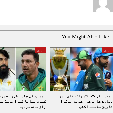
You Might Also Like
کھیل
کھیل
ایشیا کپ 2025؛ پاکستان اور
مصباح کی جگہ اظہر محمود
بھارت کا ٹاکرا کس دن ہوگا؟
کیوں بنایا گیا؟ باسط عل
تاریخ سامنے آگئی
راز فاش کردیا