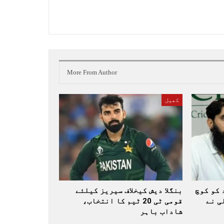
More From Author
کھیل
 کو کوچ
بنگلا دیش کیخلاف سیریز کیلئے
ی نے
قومی ٹی 20 ٹیم کا انتخاب،
شاداب باہر