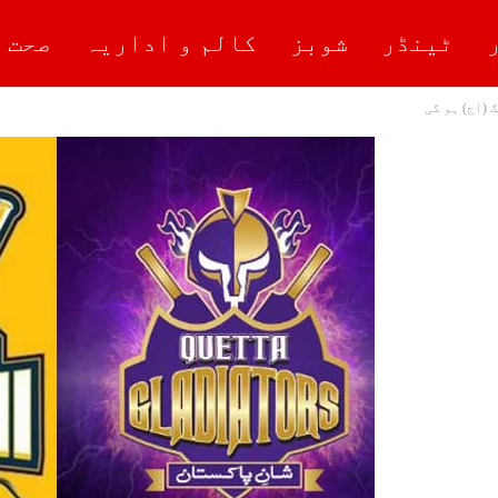
ٹینڈر
شوبز
کالم و اداریہ
صحت 