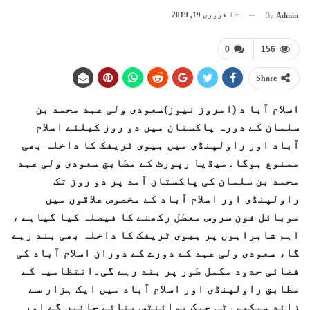
On
فروری 19, 2019
By
Admin
0
156
Share
اسلام آبا د (امروز نیوز)سعودی ولی عہد محمد بن
سلمان کے دورہ پاکستان میں دو روز کیلئے اسلام
آباد اور راولپنڈی میں ہیوی ٹریفک کا داخلہ بھی
ممنوع ہوگا۔میڈیا رپورٹ کے مطابق سعودی ولی عہد
محمد بن سلمان کی پاکستان آمد پر دو روز تک
راولپنڈی اور اسلام آباد کے مخصوص علاقوں میں
موبائل فون سروس معطل رکھنے کا فیصلہ کیا گیاہے ،
اہم شاہراہوں پر ہیوی ٹریفک کا داخلہ بھی بند رہے
گا، سعودی ولی عہد کے دورے کے دوران اسلام آباد کی
فضائی حدود مکمل طور پر بند رہے گی۔انتظامیہ کے
مطابق راولپنڈی اور اسلام آباد میں ایک ہزار سے
زائد سیکیورٹی چیک پوائنٹس بنائے جائیں گے اور