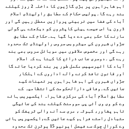
اہم شاہراہوں پر بڑی گاڑیوں کا داخلہ 2 روز کیلئے
بند رہے گا۔پولیس حکام کے مطابق راولپنڈی اسلام
آباد کی فضا میں تربیتی پروازیں معطل رہیں گی اور
ڈرون یا اس جیسے ہیلی کاپٹروں کو دیکھتے ہی گولی
مارنے کا حکم بھی دے دیا گیا ہے۔حکام کے مطابق
جڑواں شہروں کی میٹروبس سروس راولپنڈی تک محدود
رہے گی اور مخصوص علاقوں میں موبائل سروس بھی بند
رہے گی ۔دوسری جانب ذرائع کا کہنا ہے کہ اسلام
آباد کا ائیرسپیس مکمل طور پر بند کردیا جائے گا
اور قانون نافذ کرنے والے اداروں کے اہلکار
جڑواں شہروں کی اہم شاہراہوں پر تعینات کیے
جائیں گے۔وفاقی دارالحکومت کی انتظامیہ کے
مطابق اسلام آباد کی مرکزی شاہراہ ایکسپریس ہائے
وے کو وی وی آئی پی موومنٹ کیلئے بند کی جائیگی
تاہم پشاور، کہوٹہ، مری سے آنے والی ٹریفک کو
متبادل راستے فراہم کیے جائیں گے،ایکسپریس ہائی
وے کورال چوک سے فیصل ایونیو 15 یوٹرن تک محدود