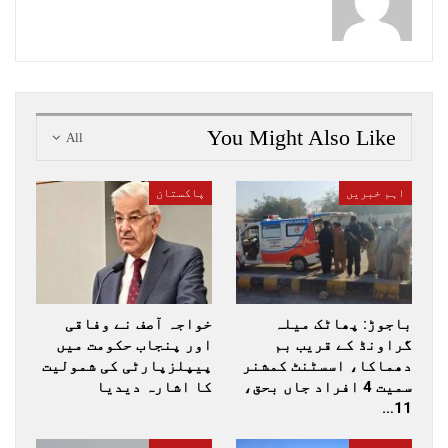
You Might Also Like
All
اہم خبریں
پاکستان
باجوڑ: پھاٹک میلہ
خواجہ آصف نے وفاقی
گراونڈ کے قریب بم
اور پنجاب حکومت میں
دھماکا، اسسٹنٹ کمشنر
پیپلزپارٹی کی شمولیت
سمیت 4 افراد جاں بحق،
کا اشارہ دیدیا
11…