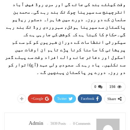
وقت کیلئے بند کی جائے گی اور مری روڈ فیض آباد
انٹرچینج سے سیرینا چوک تک بند رہے گی۔محمدبن
سلمان کے دو روزہ دورے میں شاہراہ دستور ریڈیو
پاکستان سے سیرینا ہوٹل، سہروردی روڈ تک بند رہے
گی۔حکام کا کہنا ہے کہ کوشش کی جارہی ہے کہ
سیکورٹی انتظامات کے دوران شہریوں کو کم سے کم
پریشانی کا سامنا کرنا پڑے تاہم ان اوقات میں
اسکول اور دفاتر جانے والے افراد وقت سے پہلے گھر
سے نکلیں۔ یاد رہے کہ سعودی ولی عہد (آج)اتوار کو
دو روزہ دورے پر پاکستان پہنچیں گے ۔
0
156
Google+
Twitter
Facebook
Share
Admin
5939 Posts
0 Comments