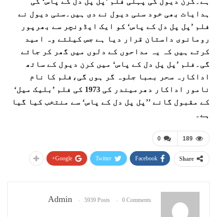
ہے۔کرن دیول کی پہلی فلم ’پل پل دل کے پاس‘ کی
ہدایات بھی خود سنی دیول نے دی ہیں۔سنی دیول نے
فلم ’پل پل دل کے پاس‘ کو ایک ایڈونچر سے بھرپور
رومانوی داستان قرار دیا ہے جس کیلئے وہ امید
کرتے ہیں کہ یہ مداحوں کے دلوں میں گھر کر جائے
گی۔فلم ’پل پل دل کے پاس‘ میں کرن دیول کے ساتھ
اداکارہ سحر بمبا جلوہ گر ہوں گی،فلم کا نام
نامور اداکار دھرمیندر کی 1973 کی فلم ’بلیک میل‘
کے مقبول گانے ’’پل پل دل کے پاس‘ سے منتخب کیا گیا
ہے۔
0
189
Google+
Twitter
Facebook
Share
Admin
5939 Posts
0 Comments