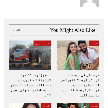
You Might Also Like
All
شوبز
اہم خبریں
شیفالی کی موت سے
باجوڑ: پھاٹک میلہ
اینٹی ایجنگ انجیکشن
گراونڈ کے قریب بم
کا تعلق؟ معروف
دھماکا، اسسٹنٹ کمشنر
ڈرماٹولوجسٹ کا بیان
سمیت 4 افراد جاں بحق،
سامنے آگیا
11…
شوبز
شوبز