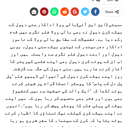
0
189
Share
ممبئی (این این آئی)بالی ووڈ اداکار سنی دیول کے
بیٹے کرن دیول نے بھی بالی ووڈ فلم نگری میں قدم
رکھ دیا ہے۔تفصیلات کے مطابق بالی ووڈ کے نامور
اداکار دھرمیندر کے تینوں بیٹے سنی دیول، بوبی
دیول اور ابھے دیول فلم نگری سے وابستہ ہیں اور
اب ان کے پوتے کرن دیول بھی اپنے فلمی کیریئر کا
آغاز کرنے جارہے ہیں۔سنی دیول کی جگہ سے گزشتہ
روز اپنے بیٹے کرن دیول کی آنیوالی ڈیبیو فلم ’پل
پل دل کے پاس‘ کا پوسٹر انسٹاگرام پر شیئر کرتے
ہوئے لکھا کہ ’ایک والد کی حیثیت سے میں کنفیوژ
بھی ہوں اور فخر بھی محسوس کر رہا ہوں کہ میں اپنے
بیٹے کی پہلی فلم کا پوسٹر پیش کر رہا ہوں‘۔انہوں
نے اپنے بیٹے کرن کیلئے نیک تمناؤں کا اظہار کرتے
ہوئے بتایا کہ کرن کے سینماء کا سفر شروع ہو رہا