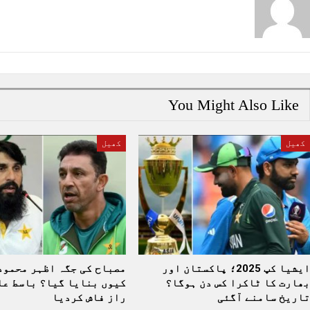
You Might Also Like
کھیل
کھیل
ایشیا کپ 2025؛ پاکستان اور
مصباح کی جگہ اظہر محمود
بھارت کا ٹاکرا کس دن ہوگا؟
کیوں بنایا گیا؟ باسط عل
تاریخ سامنے آگئی
راز فاش کردیا