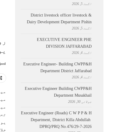
اگست 5, 2026
District livestock officer livestock &
Dairy Development Department Pishin
اگست 5, 2026
رو
EXECUTIVE ENGINEER PHE
DIVISION JAFFARABAD
یو
اگست 4, 2026
Executive Engineer- Building CWPP&H
jeed
Department District Jaffarabad
اگست 4, 2026
Executive Engineer Building CWPP&H
میڈ
Department Musakhail
میں
جولائی 30, 2026
میڈ
Executive Engineer (Roads) C W P P & H
تحق
Department, District Killa Abdullah ​
DPRQ/PRQ No.476/29-7-2026
خلا