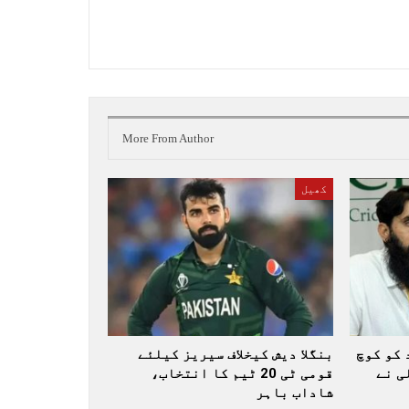
More From Author
کھیل
 کو کوچ
بنگلا دیش کیخلاف سیریز کیلئے
ی نے
قومی ٹی 20 ٹیم کا انتخاب،
شاداب باہر