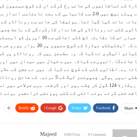
رڈ کے تماشائیوں کی جانب رخ کرکے ان کے کوچ سیمیون کی
گئے پہلے میچ میں 0-2 سے کامیابی کے بعد نامناسب
لوی کلب نے رونالڈو کی شاندار کارکردگی کے باعث چمپی
رہے کہ ایٹلیٹکو میڈرڈ کے 
یانو الیگری نے کہا کہ وہ مطمئن ہیں کہ رونالڈو پر کو
 جائےگا۔انہوںنے کہاکہ میرے خیال میں میدان میں اور 
تا ہے۔اطالوی کلب کے کوچ نے کہا کہ میں نے جشن کے علاو
کر ریکارڈ 124 گول کر چکے ہیں اور گزشتہ برس جولائی
قت ختم کرتے ہوئے اٹلی کے کلب یوونٹس ٹرانفسر ہوئے ت
ReddIt
Google+
Twitter
Facebook
Share
Majeed
6366 Posts
0 Comments