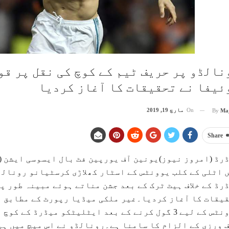
نالڈو پر حریف ٹیم کے کوچ کی نقل پر قوا
ئیفا نے تحقیقات کا آغاز کردیا
On
مارچ 19, 2019
By
Ma
Share
رڈ (امروز نیوز)یونین آف یورپین فٹ بال ایسوسی ایشن (
 اٹلی کے کلب یوونٹس کے اسٹار کھلاڑی کرسٹیانو رونال
رڈ کے خلاف ہیٹ ٹرک کے بعد جشن مناتے ہوئے مبینہ طور پر
یقات کا آغاز کردیا۔غیر ملکی میڈیا رپورٹ کے مطابق ی
یوونٹس کے لیے 3 گول کرنے کے بعد ایٹلیٹکو میڈرڈ 
ف ورزی کے الزام کا سامنا ہے۔رونالڈو نے اس میچ میں ہ