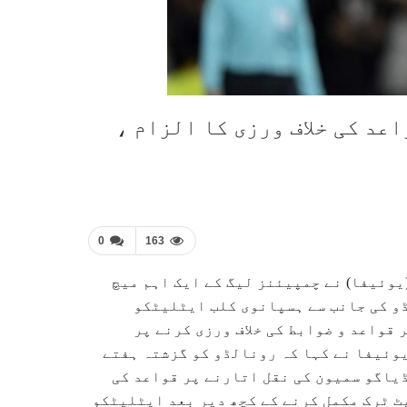
عد کی خلاف ورزی کا الزام ،
0
163
یوئیفا) نے چمپیئنز لیگ کے ایک اہم میچ
ڈو کی جانب سے ہسپانوی کلب ایٹلیٹکو
 قواعد و ضوابط کی خلاف ورزی کرنے پر
وئیفا نے کہا کہ رونالڈو کو گزشتہ ہفتے
کے کوچ ڈیاگو سمیون کی نقل اتارنے پر قواعد کی
یٹ ٹرک مکمل کرنے کے کچھ دیر بعد ایٹلیٹکو