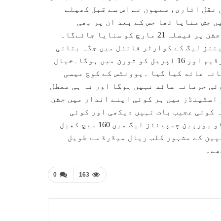
 نقل اتاری، سمیون نے اس سے قبل کھیلے
 انداز میں جش منایا تھا جس کے بعد ان پر بھی
جرمانہ عائد کیا گیا تھا۔یوئیفا کی جانب سے رونالڈو کے جشن پر فیصلہ 21 مارچ کو سنایا جائےگا۔
ئنز لیگ کے کوارٹر فائنل میں جگہ بنائی
ہے جہاں اس کا مقابلہ ڈچ کلب اجاکس سے 10 اپریل کو ایمسٹرڈیم اور 16 اپریل کو تورن میں ہوگا۔خیال
کوچ سمیون پر 20 ہزار یورو جرمانہ عائد کیا گیا ۔یوونٹس کے کوچ میسی
ئی جرمانہ عائد نہیں ہوگا اور نہ ہی معطل
اسٹینڈز میں ہر کوئی اپنے انداز میں جشن
ہ کوئی عجیب بات نہیں دیکھی اور کوئی
معطلی نہیں ہوگی۔چمپیئنز لیگ کے 5 مرتبہ کے فاتح رونالڈو یورپین چمپیئنز لیگ میں 160 میچ کھیل
 میں اسپین کے مشہور کلب ریال میڈرڈ سے طویل
ھے۔
0
163