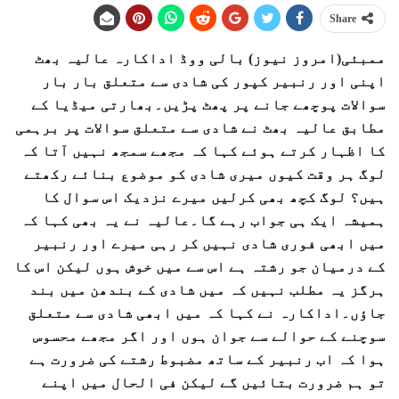
Share
ممبئی(امروز نیوز) بالی ووڈ اداکارہ عالیہ بھٹ
اپنی اور رنبیر کپور کی شادی سے متعلق بار بار
سوالات پوچھے جانے پر پھٹ پڑیں۔بھارتی میڈیا کے
مطابق عالیہ بھٹ نے شادی سے متعلق سوالات پر برہمی
کا اظہار کرتے ہوئے کہا کہ مجھے سمجھ نہیں آتا کہ
لوگ ہر وقت کیوں میری شادی کو موضوع بنائے رکھتے
ہیں؟ لوگ کچھ بھی کرلیں میرے نزدیک اس سوال کا
ہمیشہ ایک ہی جواب رہے گا۔عالیہ نے یہ بھی کہا کہ
میں ابھی فوری شادی نہیں کر رہی میرے اور رنبیر
کے درمیان جو رشتہ ہے اس سے میں خوش ہوں لیکن اس کا
ہرگز یہ مطلب نہیں کہ میں شادی کے بندھن میں بند
جاؤں۔اداکارہ نے کہا کہ میں ابھی شادی سے متعلق
سوچنے کے حوالے سے جوان ہوں اور اگر مجھے محسوس
ہوا کہ اب رنبیر کے ساتھ مضبوط رشتے کی ضرورت ہے
تو ہم ضرورت بتائیں گے لیکن فی الحال میں اپنے