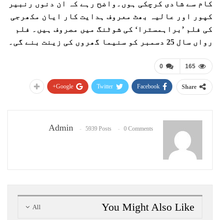
کام سے شادی کرچکی ہوں۔واضح رہے کہ ان دنوں رنبیر
کپور اور عالیہ بھٹ معروف ہدایت کار ایان مکھرجی
کی فلم ’براہمسترا‘ کی شوٹنگ میں مصروف ہیں۔ فلم
رواں سال 25 دسمبر کو سنیما گھروں کی زینت بنے گی۔
0
165
Google+
Twitter
Facebook
Share
Admin
5939 Posts
0 Comments
You Might Also Like
All