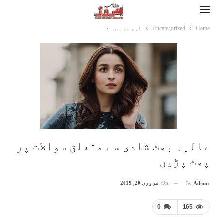
Home
Uncategorized
اہم خبریں
عالیہ بھٹ شادی سے متعلق سوالات پر
پھٹ پڑیں
On
فروری 20, 2019
By
Admin
0
165