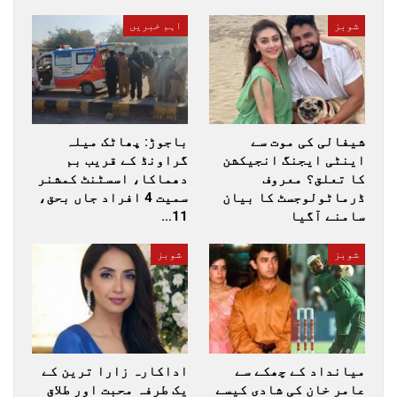
شوبز
اہم خبریں
شیفالی کی موت سے
باجوڑ: پھاٹک میلہ
اینٹی ایجنگ انجیکشن
گراونڈ کے قریب بم
کا تعلق؟ معروف
دھماکا، اسسٹنٹ کمشنر
ڈرماٹولوجسٹ کا بیان
سمیت 4 افراد جاں بحق،
سامنے آگیا
11…
شوبز
شوبز
میانداد کے چھکے سے
اداکارہ زارا ترین کے
عامر خان کی شادی کیسے
یک طرفہ محبت اور طلاق