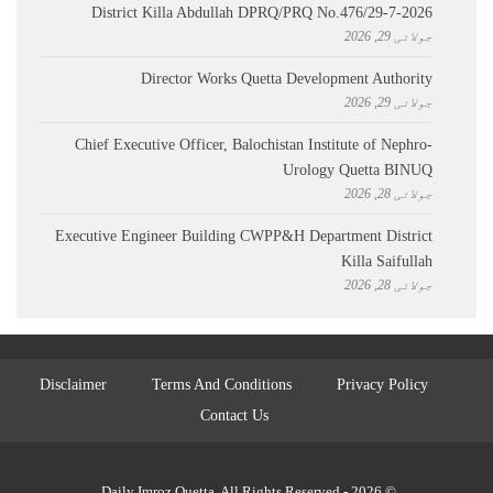
District Killa Abdullah ​DPRQ/PRQ No.476/29-7-2026
جولائی 29, 2026
Director Works Quetta Development Authority
جولائی 29, 2026
Chief Executive Officer, Balochistan Institute of Nephro-
Urology Quetta BINUQ
جولائی 28, 2026
Executive Engineer Building CWPP&H Department District
Killa Saifullah
جولائی 28, 2026
Disclaimer
Terms And Conditions
Privacy Policy
Contact Us
© 2026 - Daily Imroz Quetta. All Rights Reserved.