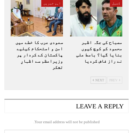
کھیل
اہم خبریں
مصباح کی جگہ اظہر
سعودی عرب کا خطے میں
محمود کو کوچ کیوں
امن و استحکام کیلیے
بنایا گیا؟ باسط علی
پاکستان کے کردار پر
نے راز فاش کردیا
وزیراعظم سے اظہارِ
تشکر
NEXT
PREV
LEAVE A REPLY
Your email address will not be published.