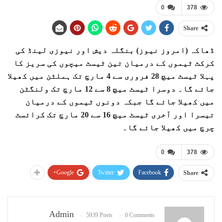
0
378
Share
ڈھاکہ (امروز نیوز) بنگلہ دیش اور نیوزی لینڈ کی
کرکٹ ٹیموں کے درمیان تین ٹیسٹ میچوں کی سریز کا
پہلا ٹیسٹ میچ 28 فروری سے 4 مارچ تک ہملٹن میں کھیلا
جائے گا۔ دوسرا ٹیسٹ میچ 8 سے 12 مارچ تک ولنگٹن
میں کھیلا جائے گا جبکہ دونوں ٹیموں کے درمیان
تیسرا اور آخری ٹیسٹ میچ 16 سے 20 مارچ تک کرائسٹ
چرچ میں کھیلا جائے گا۔
0
378
Google+
Twitter
Facebook
Share
Admin
5939 Posts
0 Comments