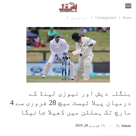
Home
Uncategorized
اہم خبریں
بنگلہ دیش اور نیوزی لینڈ کے
درمیان پہلا ٹیسٹ میچ 28 فروری سے 4
مارچ تک ہملٹن میں کھیلا جائیگا
On
فروری 20, 2019
By
Admin