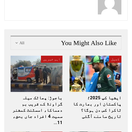
You Might Also Like
All
کھیل
اہم خبریں
ایشیا کپ 2025؛
باجوڑ: پھاٹک میلہ
پاکستان اور بھارت کا
گراونڈ کے قریب بم
ٹاکرا کس دن ہوگا؟
دھماکا، اسسٹنٹ کمشنر
تاریخ سامنے آگئی
سمیت 4 افراد جاں بحق،
11…