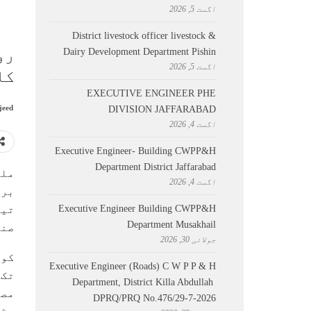
اگست 5, 2026
District livestock officer livestock &
رو
Dairy Development Department Pishin
اگست 5, 2026
کا
EXECUTIVE ENGINEER PHE
jeed
DIVISION JAFFARABAD
اگست 4, 2026
Executive Engineer- Building CWPP&H
Department District Jaffarabad
اگست 4, 2026
برآمدات
Executive Engineer Building CWPP&H
تین
Department Musakhail
صنع
جولائی 30, 2026
کوئ
Executive Engineer (Roads) C W P P & H
Department, District Killa Abdullah ​
DPRQ/PRQ No.476/29-7-2026