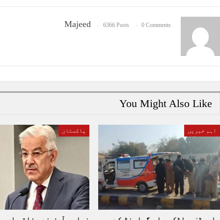
Majeed
6366 Posts
0 Comments
You Might Also Like
اہم خبریں
پاکستان
باجوڑ: پھاٹک میلہ گراونڈ کے
خواجہ آصف نے وفاقی اور 