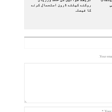
ی
روکنے کیلئے ڈرون استعمال کرنے
کا فیصلہ
Your emai