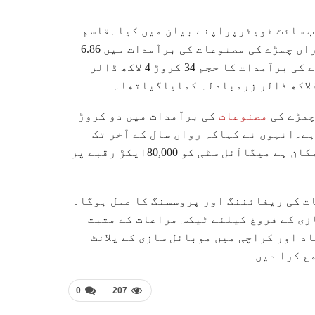
یب سائٹ ٹویٹرپراپنے بیان میں کیا۔قاسم
خان سوری نے کہاکہ رواں مالی سال کے ابتدائی 7 ماہ کے دوران چمڑے کی مصنوعات کی برآمدات میں 6.86
فیصد اضافہ ریکارڈ، جولائی تا جنوری 2020-21 کے دوران چمڑے کی برآمدات کا حجم 34 کروڑ 4 لاکھ ڈالر
چمڑے کی
مصنوعات
کی برآمدات میں دو کروڑ
ہ ریکارڈ کیا گیا ہے۔انہوں نے کہاکہ رواں سال کے آخر تک
گوادر آئل سٹی کے منصوبے کو بھی حتمی شکل دئےے جانے کاامکان ہے میگاآئل سٹی کو 80,000ایکڑ رقبے پر
ت کی ریفائننگ اور پروسسنگ کا عمل ہوگا۔
زی کے فروغ کیلئے ٹیکس مراعات کے مثبت
د اور کراچی میں موبائل سازی کے پلانٹ
ع کرا دیں
0
207