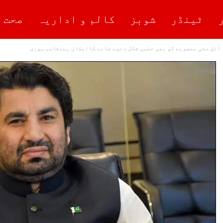
ٹینڈر
شوبز
کالم و اداریہ
صحت 
 آئل سٹی منصوبے کو بھی حتمی شکل دئیے جانے کاامکان ہے،قاسم سوری