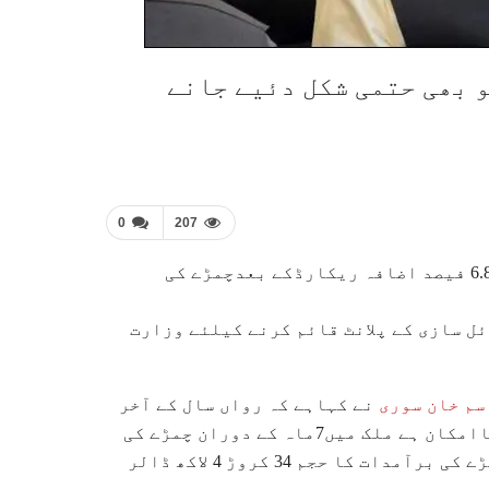
 بھی حتمی شکل دئیے جانے
0
207
ملک میں7ماہ کے دوران چمڑے کی مصنوعات کی برآمدات میں 6.86 فیصد اضافہ ریکارڈکے بعدچمڑے کی
ل سازی کے پلانٹ قائم کرنے کیلئے وزارت
سم خان سوری
نے کہاہے کہ رواں سال کے آخر
تک گوادر آئل سٹی کے منصوبے کو بھی حتمی شکل دئےے جانے کاامکان ہے ملک میں7ماہ کے دوران چمڑے کی
مصنوعات کی برآمدات میں 6.86 فیصد اضافہ ریکارڈکے بعدچمڑے کی برآمدات کا حجم 34 کروڑ 4 لاکھ ڈالر