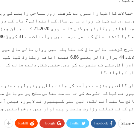
 گیا۔
خیالات کااظہار انہوں نے گزشتہ روز سماجی رابطے کی و
یا گذشتہ سال کے اسی عرصہ میں برآمدات سے 31 کروڑ 86 لاکھ ڈالر زرمبادلہ کمایاگیاتھا۔
طرح گزشتہ مالی سال کے مقابلہ میں رواں مالی سال میں 
18 لاکھ 44 ہزار ڈالر یعنی 6.86 فیصد اضاف
ر کیاجائےگا
ں گالف ریجنز سے درآمد کی جانے والی پیٹرولیم مصنوعا
وں نے کہاکہ حکومت کی جانب سے مقامی سطح پر موبائل سا
ئج سامنے آنے لگے، تین نئی کمپنیوں نے لاہور، فیصل آبا
م کرنے کیلئے وزارت صنعت و پیداوار میں درخواستیں جم
ReddIt
Google+
Twitter
Facebook
Share