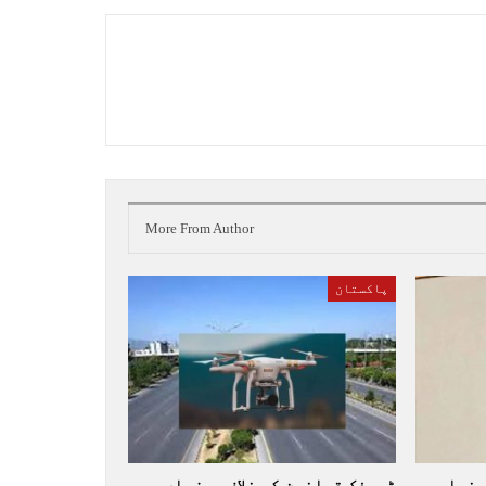
More From Author
پاکستان
پنجاب
ٹریفک قوانین کی خلاف ورزیاں