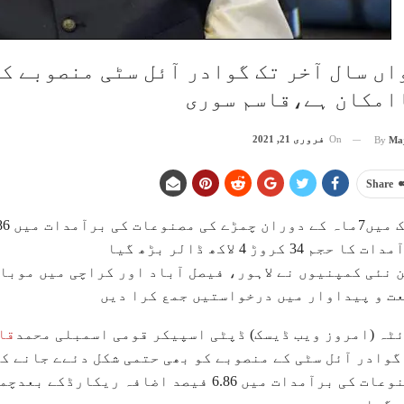
اں سال آخر تک گوادر آئل سٹی منصوبے کو
امکان ہے،قاسم سوری
On
فروری 21, 2021
By
Ma
Share
 کا حجم 34 کروڑ 4 لاکھ ڈالر بڑھ گیا
 نئی کمپنیوں نے لاہور، فیصل آباد اور کراچی میں موبائ
ت و پیداوار میں درخواستیں جمع کرا دیں
ٹہ (امروز ویب ڈیسک) ڈپٹی اسپیکر قومی اسمبلی محمد
قا