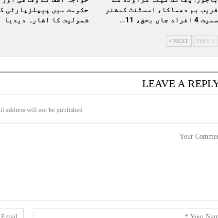
قریب بم دھماکا، اسسٹنٹ کمشنر
حکومت میں پیپلزپارٹی ک
سمیت 4 افراد جاں بحق، 11…
شمولیت کا اشارہ دیدیا
NEXT
PREV
LEAVE A REPL
l address will not be published.