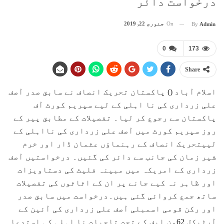
درخواست دائر
On
جنوری 22, 2019
By
Admin
0
173
Share
اسلام آباد () پاکستان تحریک انصاف نے سابق صدر آصف
علی زرداری کی نا اہلی کے لیے سپریم کورٹ آف
پاکستان سے رجوع کر لیا۔ تفصیلات کے مطابق پیر کے
روز سپریم کورٹ میں آصف علی زرداری کی نااہلی کے
لییتحریک انصاف کے رہنماؤں عثمان ڈار اور خرم
شیر زمان کی جانب سے دائر کی گئیں۔ درخواستیں آصف
زرداری کے امریکہ میں مبینہ فلیٹ کی دستاویزات
اور ظاہر نہ کیے جانے پر ان کے اثاثوں کی تفصیلات
ساتھ جمع کروائی گئی ہیں۔درخواست میں سابق صدر
اور رکن قومی اسمبلی آصف علی زرداری کی آئین کے
آرٹیکل 62ون ایف کے تحت تاحیات نا اہلی کی استدعا