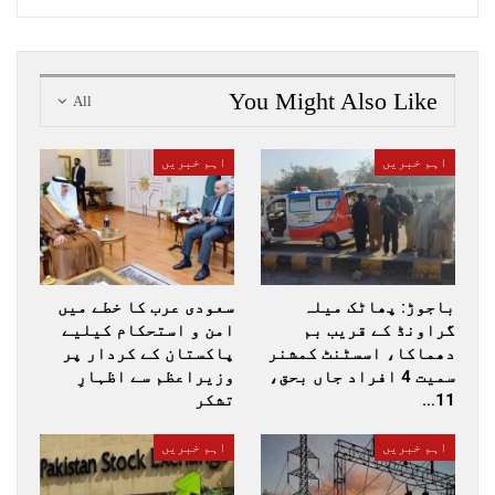
You Might Also Like
All
اہم خبریں
اہم خبریں
باجوڑ: پھاٹک میلہ
سعودی عرب کا خطے میں
گراونڈ کے قریب بم
امن و استحکام کیلیے
دھماکا، اسسٹنٹ کمشنر
پاکستان کے کردار پر
سمیت 4 افراد جاں بحق،
وزیراعظم سے اظہارِ
11…
تشکر
اہم خبریں
اہم خبریں