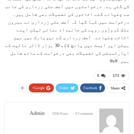
کی گئی ہے۔ درخواستوں میں آصف علی زرداری کی جانب
سے چھْپائے گئے اثاثوں کی تفصیلات بھی شامل ہیں۔
درخواست میں کہا گیا کہ آصف علی زرداری نے بیرون
ملک کروڑوں روپے کی جائیداد بنائی لیکن اپنے
اثاثے چھْپائے۔ آصف زرداری کے نیویارک میں مین
ہیٹن اپر ایسٹ میں پانچ لاکھ 30 ہزار ڈالر مالیت کے
اپارٹمنٹس کی تفصیلات بھی درخواست کے ساتھ شامل
ہیں۔#/s#
0
173
Google+
Twitter
Facebook
Share
Admin
5936 Posts
0 Comments