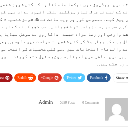
ے ہیں۔ویڈیوز میں دیکھا جا سکتا ہے کہ کئی شوبز شخصی
نے کے لیے نہ صرف تیار ہوگئیں بلکہ انہوں نے اس مہم کو 
بھی پیش کیے۔مجموعی طور پر
کی، جس میں سے زیادہ تر شخصیات یہ سب کچھ کرنے کے لیے
د وارثی اور رضا مراد جیسے اداکاروں نے سوشل میڈیا پر
ل رہے کہ بولی وڈ کی کئی شخصیات سیاست میں دلچسپی بھی
ے والے عام انتخابات میں بھی کئی شخصیات کو انتخابی 
رہی ہیں۔ماضی میں امیتابھ بچن، سنیل دت، گووندا اور 
 رہ چکے ہیں۔
est
ReddIt
Google+
Twitter
Facebook
Share
Admin
5939 Posts
0 Comments