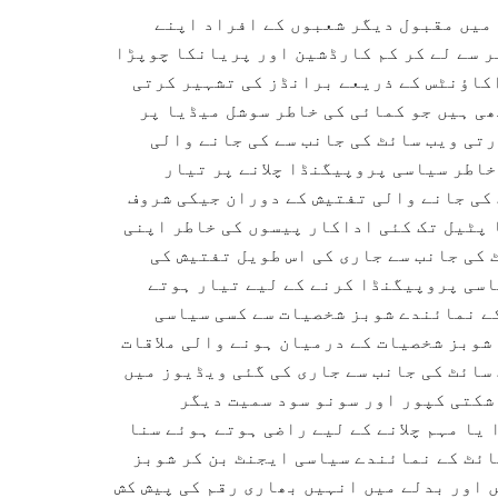
 میں مقبول دیگر شعبوں کے افراد اپنے
ر سے لے کر کم کارڈشین اور پریانکا چوپڑا
کاؤنٹس کے ذریعے برانڈز کی تشہیر کرتی
ی ہیں جو کمائی کی خاطر سوشل میڈیا پر
رتی ویب سائٹ کی جانب سے کی جانے والی
صیات پیسوں کی خاطر سیاسی پروپیگنڈا چلانے پر تیار
کی جانے والی تفتیش کے دوران جیکی شروف
 پٹیل تک کئی اداکار پیسوں کی خاطر اپنی
کی جانب سے جاری کی اس طویل تفتیش کی
اسی پروپیگنڈا کرنے کے لیے تیار ہوتے
ے نمائندے شوبز شخصیات سے کسی سیاسی
شوبز شخصیات کے درمیان ہونے والی ملاقات
سائٹ کی جانب سے جاری کی گئی ویڈیوز میں
کتی کپور اور سونو سود سمیت دیگر
یا مہم چلانے کے لیے راضی ہوتے ہوئے سنا
ائٹ کے نمائندے سیاسی ایجنٹ بن کر شوبز
ں اور بدلے میں انہیں بھاری رقم کی پیش کش