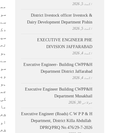
اگست 5, 2026
ممب
سوش
District livestock officer livestock &
سے 
Dairy Development Department Pishin
اگست 5, 2026
دکھ
سیا
EXECUTIVE ENGINEER PHE
DIVISION JAFFARABAD
ہوگ
اگست 4, 2026
سے 
Executive Engineer- Building CWPP&H
سوش
Department District Jaffarabad
ویڈ
اگست 4, 2026
ہوئ
Executive Engineer Building CWPP&H
جما
Department Musakhail
کی 
جولائی 30, 2026
ماہ
Executive Engineer (Roads) C W P P & H
شخص
Department, District Killa Abdullah ​
اور
DPRQ/PRQ No.476/29-7-2026
شخص