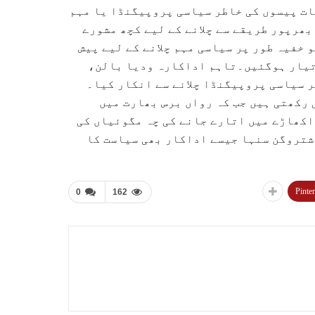
ات پیسوں کی خاطر سیاسی پروپیگنڈا یا مہم
بھرپور طریقے سے چلانے کے لیے کچھ مشورے
 ویب سائٹ نے 36 شوبز شخصیات کو خفیہ طور پر سیاسی مہم چلانے کے لیے پیش
 تیار ہوگئیں۔تاہم اداکارہ ودیا بالن،
 سیاسی پروپیگنڈا چلانے سے انکار کیا۔
 رکھتی ہیں جب کہ رواں برس بھارت میں
اکھاڑے میں اتارے جانے کی چہ مگوئیاں کی
شتروگن سنہا جیسے اداکار بھی سیاست کا
Pinter
0
162