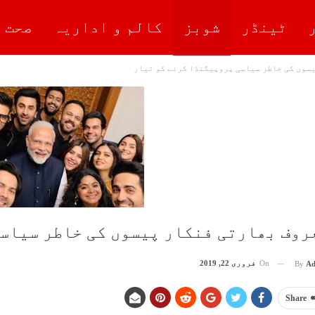
ٹینڈر
شوبز
کالم و اداریہ
صحت 
سوں کی خاطر سیاسی پروپیگنڈا کرنے کو تیار
روف بھارتی فنکار پیسوں کی خاطر سیاس
On
فروری 22, 2019
By
Ad
Share