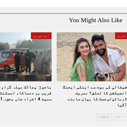
You Might Also Like
شوبز
اہم خبریں
شیفالی کی موت سے اینٹی ایجنگ
باجوڑ: پھاٹک میلہ گراون
انجیکشن کا تعلق؟ معروف
قریب بم دھماکا، اسسٹنٹ 
ڈرماٹولوجسٹ کا بیان سامنے
سمیت 4 افراد جاں بحق، 11…
آگیا
NEXT
PREV