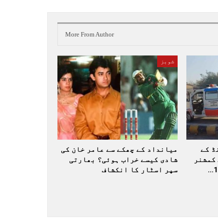
More From Author
شوبز
ڈ کے
میانداد کے چھکے سے عامر خان کی
کمشنر
شادی کیسے خراب ہوئی؟ بھارتی
سپر اسٹار کا انکشاف