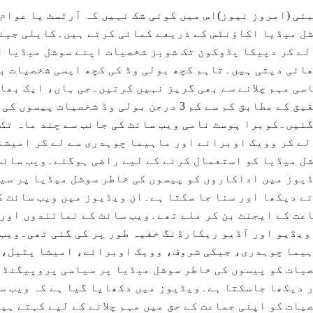
ئی (امروز نیوز)اس میں کوئی شک نہیں کہ آرٹسٹ یا عوام
ل میڈیا اکاؤنٹس کے ذریعے کمائی کرتے ہیں۔کایلی جین
لے کر دپیکا پڈوکون تک شوبز شخصیات اپنے سوشل میڈیا ا
ائی دیتی ہیں۔تاہم کچھ بولی وڈ کی کچھ ایسی شخصیات بھ
سی مہم چلانے سے بھی گریز نہیں کرتیں۔جی ہاں، ایک بھا
تحقیق کے مطابق کم سے کم 3 درجن بولی وڈ شخ
ئیں۔کوبرا پوسٹ نامی ویب سائٹ کی جانب سے چند ماہ تک 
لے کر وویک اوبرائے اور ماہیما چوہدری سے لے کر امیشا
ل میڈیا کو استعمال کرنے کے لیے راضی ہوگئے۔ویب سائٹ 
یوز میں اداکاروں کو پیسوں کی خاطر سوشل میڈیا پر سی
ے دیکھا اور سنا جا سکتا ہے۔ان ویڈیوز میں ویب سائٹ ک
عت کے ایجنٹ بن کر ملے تھے۔ویب سائٹ کے نمائندوں اور 
ویڈیو اور آڈیو ریکارڈنگ خفیہ طور پر کی گئی تھی۔ویب 
یما چوہدری، جیکی شروف، وویک اوبرائے، امیشا پٹیل، ش
یات کو پیسوں کی خاطر سوشل میڈیا پر سیاسی پروپیگنڈا 
 دیکھا جاسکتا ہے۔ویڈیوز میں دکھایا گیا ہے کہ ویب س
یات کو اپنی جماعت کے حق میں مہم چلانے کے لیے کہتے ہی