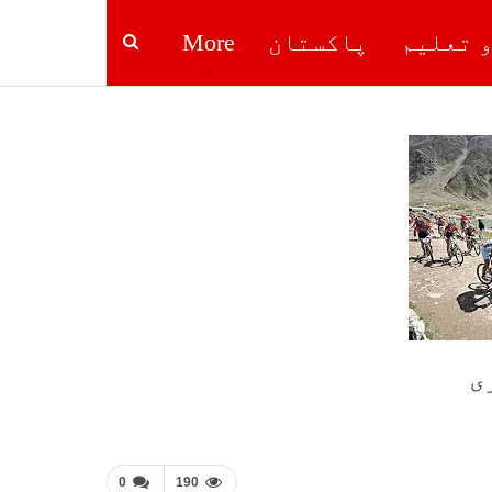
و تعلیم
پاکستان
More
ی
0
190