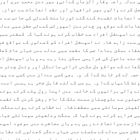
 مےلہ راجہ وقار الزماں کےانی، میر دےن محمد مری اور 
ل کرنے والوں میں ٹرافیاں اور نقد انعامات سے نوازہ 
 انعامات تقسےم کےے گئے ٹورنامنٹ کمےٹی کی جانب سے م
امات کے موقع پر چےئرمےن اسپورٹس کمےٹی جشن سبی مےلہ
 نے اسپےشل افراد سے خطاب کرتے ہوئے کہا کہ کمشنر سبی
 سےد زاہد شاہ نے اسپےشل افراد کو کھےلوں کے مواقع فر
قاد ممکن بناےا جس کا مقصد سبی مےلے مےں جہاں عام کھل
 مند ماحول کی فراہمی ممکن بنا رہے ہے وہاں اسپےشل اف
ھانے کے مواقع مل سکےں ٹرائی سائےکل اور وئےل چےئر س
حصہ لے کر ثابت کےا کہ وہ بھی کسی مےدان مےں کسی سے پی
نٹ کامیاب کےا وہ ہم سب کے لئے قابل فخر ہے ہمےں امےد
ے والی برائیوں کے خاتمہ مےں اپنا رول پلے کرتے ہوئے
حیتوں سے بلوچستان سمےت ملک کا نام روشن کرےں گے تقسے
فیئر سوسائٹی سبی مصطفےٰ شاہ نے خطاب کرتے ہوئے سنگت
ی فراہم کرتے ہوئے کہا کہ سنگت وےلفیئر سوسائٹی جہاں 
از سے سرانجام دے رہی ہے وہاں معاشرے مےں موجود اسپےش
جشن سبی مےلے کے سلسلے مےں جہاں دےگر کھےلوں کے مقابل
اد کے درمےاں ٹرائی سائےکل و وئےل چےئر سائےکل رےس ا