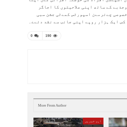
وجذبے کے ساتھ اپنی صلاحیتوں کا اجاگر
 خصوصی چےئرمےن اسپورٹس کمےٹی جشن سبی
کس ایک ہزار روپے اپنی جانب سے نقد دئےے۔
0
190
More From Author
اہم خبریں