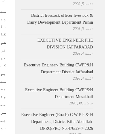
اگست 5, 2026
سبی
District livestock officer livestock &
ویل
Dairy Development Department Pishin
دلچ
اگست 5, 2026
کا 
EXECUTIVE ENGINEER PHE
شور
DIVISION JAFFARABAD
ترق
اگست 4, 2026
میر
Executive Engineer- Building CWPP&H
کے 
Department District Jaffarabad
ہوئ
اگست 4, 2026
سبی
محم
Executive Engineer Building CWPP&H
جنر
Department Musakhail
جولائی 30, 2026
محم
سرک
Executive Engineer (Roads) C W P P & H
پہل
Department, District Killa Abdullah ​
دوس
DPRQ/PRQ No.476/29-7-2026