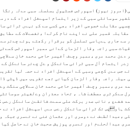
 (امروز نیوز) اسپورٹس فسٹیول بسلسلہ سبی مےلہ رنگا 
فیر سوسائٹی سبی کے زیر اہتمام اسپےشل افراد کے درمے
سپی مقابلے خصوصی افراد بھی کسی سے کم نہےں ٹرائی سائ
مقابلہ قمبر علی نے اپنے نام کرلےا ،تفصےلات کے مطابق
 سے جاری ہےںاسی تسلسل کو برقرار رکھتے ہوئے چےئرمے
یات سبی راجہ وقار الزماں کےانی ممبر اسپورٹس کمےٹی
 دےن محمد مری ،ممبر وچےف آفیسر حاجی محمد خان سےلاچی
زےر اہتمام آل سبی ٹرائی سائےکل و ےل چےئر سائےکل کے 
ے جس مےں کچھی وسبی کے اسپےشل افراد نے حصہ لیا تقری
 میلہ راجہ وقار الزمان کیانی تھے تقریب میں ڈپٹی ڈا
د مری ،ممبر وچےف آفیسر حاجی محمد خان سےلاچی سنگت وے
ل سےکرٹری مصطفےٰ شاہ ، تحاد معذران وےلفیئر سوسائٹی 
د شفےع ، نائب صدر برکت علی سمےت شائقےن سائےکل رےس ک
ٹ ہاو¿س تک ٹرائی سائےکل رےس مےں اسپےشل افراد نے حص
ی ،عبدالطےف نے دوسری اور عثمان غنی نے تےسری جبکہ و
ری عبدالحلےم اور تےسری پوزیش صحبت خان نے حاصل کیا 