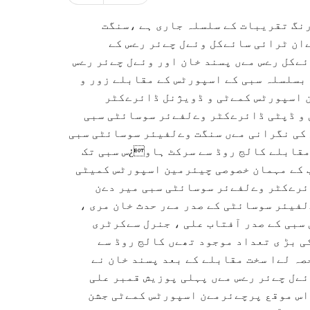
رنگ تقریبات کے سلسلہ جاری ہے ،سنگت
ان ٹرائی سائےکل وئےل چےئر رےس کے
ےکل رےس مےں پسند خان اور وئےل چےئر رےس
 بسلسلہ سبی کے اسپورٹس کے مقابلے زور و
ن اسپورٹس کمےٹی و ڈویژنل ڈائرےکٹر
 و ڈپٹی ڈائرےکٹر وےلفےئر سوسائٹی سبی
 کی نگرانی مےں سنگت وےلفیئر سوسائٹی سبی
مقابلے کالج روڈ سے سرکٹ ہاو¿س سبی تک
ب کے مہمان خصوصی چیئرمین اسپورٹس کمیٹی
ئرےکٹر وےلفےئر سوسائٹی سبی میر دےن
لفیئر سوسائٹی کے صدر مےر حدث خان مری ،
سبی کے صدر آفتاب علی ، جنرل سےکرٹری
ی بڑ ی تعداد موجود تھےں کالج روڈ سے
ہ لےا سخت مقابلے کے بعد پسند خان نے
ئےل چےئر رےس مےں پہلی پوزیش قمبر علی
اس موقع پرچےئرمےن اسپورٹس کمےٹی جشن