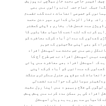
چیف آفیسر حاجی محمد خان سیلاچی نے پوزیش
گےا جبکہ تمام حصہ لےنے والوں مےں بھی
ہمانوں کو خصوصی انعامات دئےے گئے تقسےم
 راجہ وقار الزماں کےانی، میر دےن محمد
 ڈویژن سےد فےصل شاہ بخاری ، ڈپٹی کمشنر
اہم کرنے کے لئے اےسے کامیاب مقابلوں کا
اڑی کھےلوں کے مےدان آباد کرکے معاشرے کو
راد کو بھی اپنی صلاحیتوں کے جوہر
ائےکل رےس مےں جس محنت سے اسپےشل افراد
چھے نہےں اسپےشل افراد نے جس طرح آج کا
 ہے کہ اسپےشل افراد بھی معاشرے مےں پائی
 کھےلوں کے مےدانوں کو آباد کرکے اپنی
م انعامات کے موقع پر جنرل سےکرٹری سنگت
 وےلفیئر سوسائٹی کے حوالے سے تفصےلی
لوگوں کی فلاح وبہبو د مےں اپنا رول مثبت
ل افراد کی ہر ممکن مدد کرنے مےں پےش پےش
ے کامیابی سے ہورہے ہے وہاں اسپےشل
ن اسپےشل افراد کی حوصلہ افزائی مےں اپنا