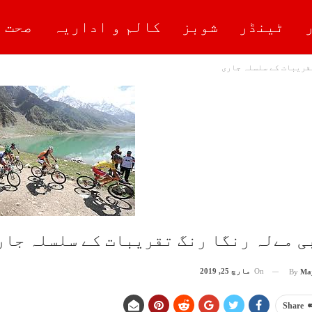
ٹینڈر
شوبز
کالم و اداریہ
صحت 
قریبات کے سلسلہ جاری
ی مےلہ رنگا رنگ تقریبات کے سلسلہ جار
On
مارچ 25, 2019
By
Ma
Share