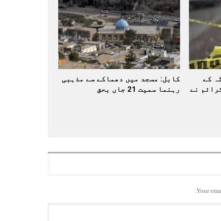
ہ کے
کابل: مسجد میں دھماکے سے مذہبی
رائم نے
رہنما سمیت 21 جاں بحق
Your emai