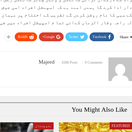
ار ادا کرے گا ہمےں امےد ہے کہ اسپےشل افراد اسی جوش 
ے سبی کا نام روشن کرےں گے تقریب کے اختتام پر مہمان
ہ راجہ وقار الزماں کےانی تما م اسپیشل افراد میں فی 
ReddIt
Google+
Twitter
Facebook
Share
Majeed
6366 Posts
0 Comments
You Might Also Like
FEATURED
بلوچستان