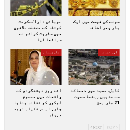
سونے کی قیمت میں ایک
صوبائی دارالحکومت
بار پھر اضافہ
کوئٹہ کے مختلف علاقوں
میں سٹریٹ کرائم نے
سراٹھا لیا
اہم خبریں
بلوچستان
کابل: مسجد میں دھماکے
آئے روز دہشتگردی کے
سے مذہبی رہنما سمیت
واقعات میں معصوم
21 جاں بحق
لوگوں کو نشانہ بنایا
جارہا ہے، شکیلہ نوید
دہوار
NEXT
PREV