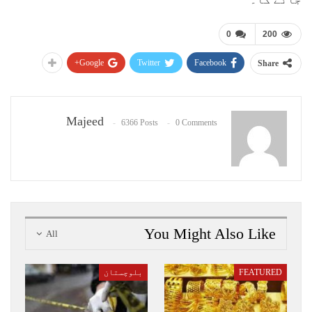
0
200
Google+
Twitter
Facebook
Share
Majeed
6366 Posts
0 Comments
You Might Also Like
All
FEATURED
بلوچستان