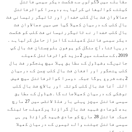
مقابلے میں 5گولوں سے شکست دیکر سیمی فائنل
کیلئے کوالیفائی کرلیاہے ،دوسرا کواٹرفائنل
جھالاوان فٹ بال کلب خضدار اور ٹائیگر رئیسانی فٹ
بال کلب کے درمیان کھیلا گیا جس میں جھالاوان فٹ
بال کلب خضدار نے ٹائیگررئیسانی فٹ کلب کو شکست
دیکر سیمی فائنل کھیلنے کااعزاز حاصل کرلیاہے ۔
دریںاثناءآج منگل کو یوفون بلوچستان فٹ بال کپ
2019ءکے سلسلے میں 2مزید کواٹرفائنل کھیلے
جائیںگے ،شیڈول کے مطابق پہلا میچ پنجگور فٹ بال
کلب پنجگور اور افغان فٹ بال کلب چمن کے درمیان
2بجے شروع ہوگا جبکہ دوسرا کواٹرفائنل میچ فیض
اللہ آغا فٹ بال کلب کوئٹہ اور بالاچ فٹ بال کلب
نوشکی کے درمیان کھیلاجائے گا۔شیڈول کے مطابق
سیمی فائنل میچز پہلی بار فلڈ لائٹس میں 27 مارچ
بدھ کوصادق شہید فٹ بال گراﺅنڈ پرکھیلے جائینگے
جبکہ فائنل 28 مارچ کو صادق شہید گراﺅنڈ پر ہی
سیمی فائنل جیتنے والے ٹیموں کے درمیان کھیلا
جائے گا۔