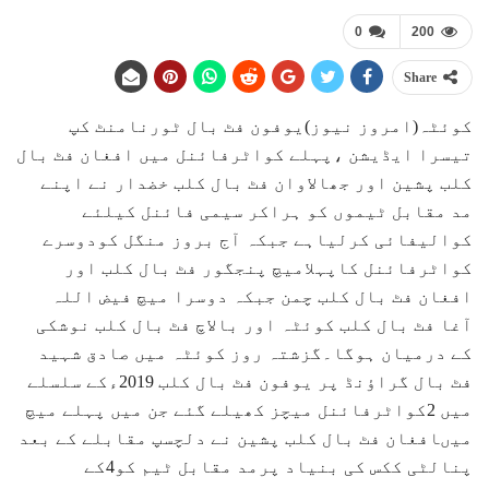
0
200
Share
کوئٹہ(امروز نیوز)یوفون فٹ بال ٹورنامنٹ کپ
تیسرا ایڈیشن ،پہلے کواٹرفائنل میں افغان فٹ بال
کلب پشین اور جھالاوان فٹ بال کلب خضدار نے اپنے
مد مقابل ٹیموں کو ہراکر سیمی فائنل کیلئے
کوالیفائی کرلیاہے جبکہ آج بروز منگل کودوسرے
کواٹرفائنل کاپہلامیچ پنجگور فٹ بال کلب اور
افغان فٹ بال کلب چمن جبکہ دوسرا میچ فیض اللہ
آغا فٹ بال کلب کوئٹہ اور بالاچ فٹ بال کلب نوشکی
کے درمیان ہوگا۔گزشتہ روز کوئٹہ میں صادق شہید
فٹ بال گراﺅنڈ پر یوفون فٹ بال کلب 2019ءکے سلسلے
میں 2کواٹرفائنل میچز کھیلے گئے جن میں پہلے میچ
میںافغان فٹ بال کلب پشین نے دلچسپ مقابلے کے بعد
پنالٹی ککس کی بنیاد پرمد مقابل ٹیم کو4کے