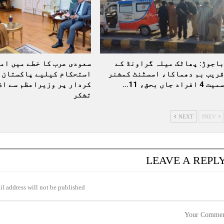
باجوڑ: پھاٹک میلہ گراونڈ کے
سعودی عرب کا خطے میں امن
قریب بم دھماکا، اسسٹنٹ کمشنر
استحکام کیلیے پاکستان 
سمیت 4 افراد جاں بحق، 11…
کردار پر وزیراعظم سے اظہ
تشکر
NEXT
PREV
LEAVE A REPL
l address will not be published.