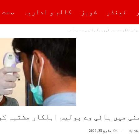
ٹینڈر
شوبز
کالم و اداریہ
صحت 
س اہلکار مشتبہ کورونا وائرس سے متاثر
نی میں ہائی وے پولیس اہلکار مشتبہ کو
On
مارچ 25, 2020
By
Ma