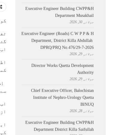
Executive Engineer Building CWPP&H
Department Musakhail
کوئ
جولائی 30, 2026
تفص
Executive Engineer (Roads) C W P P & H
Department, District Killa Abdullah ​
گئے
DPRQ/PRQ No.476/29-7-2026
اب 
جولائی 29, 2026
اطل
Director Works Quetta Development
کمر
Authority
جولائی 29, 2026
اِس
Chief Executive Officer, Balochistan
سے 
Institute of Nephro-Urology Quetta
اب 
BINUQ
جولائی 28, 2026
ازک
Executive Engineer Building CWPP&H
ابھ
Department District Killa Saifullah
کہا