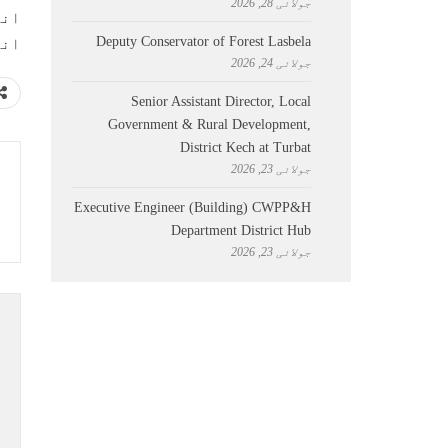
جولائی 28, 2026
انت
Deputy Conservator of Forest Lasbela
انف
جولائی 24, 2026
Senior Assistant Director, Local
Government & Rural Development,
District Kech at Turbat
جولائی 23, 2026
Executive Engineer (Building) CWPP&H
Department District Hub
جولائی 23, 2026