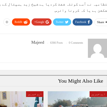
ظامیہ نے اُسے کوئٹہ شفٹ کردیا ہے شیخ زید ہسپتال کے رپ
کشن ہے یا کہ کرونا وائرس
ReddIt
Google+
Twitter
Facebook
Share
Majeed
6366 Posts
0 Comments
You Might Also Like
اہم خبریں
اہم خبریں