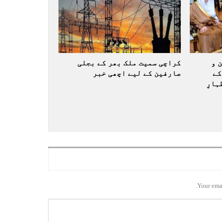
 و
کراچی سمیت ملک بھر کے بجلی
کے
صارفین کے لیے اچھی خبر
ارِ
Your emai