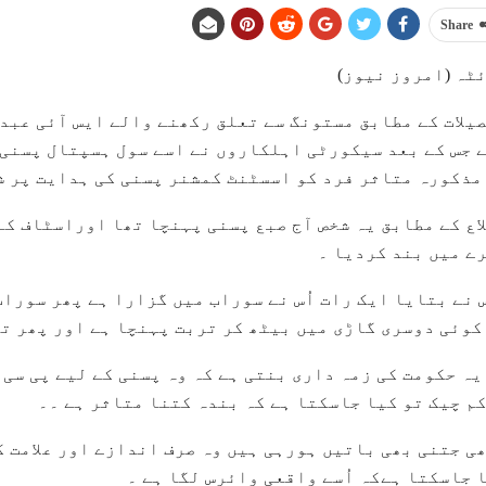
Share
ٹہ (امروز نیوز)
یلات کے مطابق مستونگ سے تعلق رکھنے والے ایس آئی عبدا
 جس کے بعد سیکورٹی اہلکاروں نے اسے سول ہسپتال پسنی 
مذکورہ متاثر فرد کو اسسٹنٹ کمشنر پسنی کی ہدایت پر ش
اع کے مطابق یہ شخص آج صبع پسنی پہنچا تھا اوراسٹاف کے 
ے میں بند کردیا ۔
 نے بتایا ایک رات اُس نے سوراب میں گزارا ہے پھر سورا
کوئی دوسری گاڑی میں بیٹھ کر تربت پہنچا ہے اور پھر ت
یہ حکومت کی زمہ داری بنتی ہے کہ وہ پسنی کے لیے پی سی
م چیک تو کیا جاسکتا ہے کہ بندہ کتنا متاثر ہے ۔۔
ی جتنی بھی باتیں ہورہی ہیں وہ صرف اندازے اور علامت ک
 جاسکتا ہےکہ اُسے واقعی وائرس لگا ہے ۔