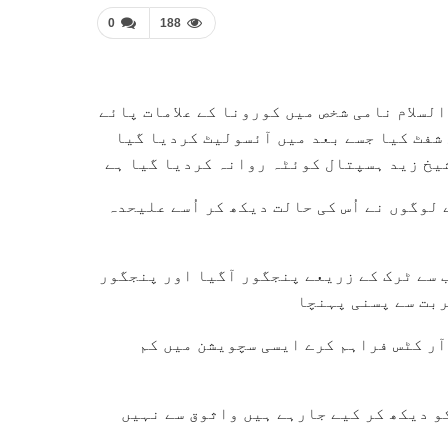
0
188
لسلام نامی شخص میں کورونا کے علامات پائے
شفٹ کیا جسے بعد میں آئسولیٹ کردیا گیا
یخ زید ہسپتال کوئٹہ روانہ کردیا گیا ہے
لوگوں نے اُس کی حالت دیکھ کر اُسے علیحدہ
ب سے ٹرک کے زریعے پنجگور آگیا اور پنجگور
ربت سے پسنی پہنچا
 آر کٹس فراہم کرے ایسی سچویشن میں کم
و دیکھ کر کیے جارہے ہیں واثوق سے نہیں