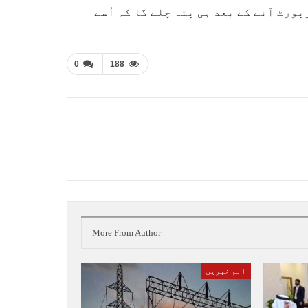
ورٹ آنے کے بعد ہی پتہ چلے گا کہ اُسے
0
188
More From Author
اہم خبریں