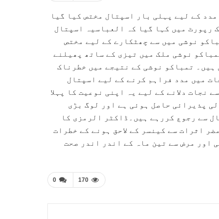
مدد کے لیے پہلی بار اسپتال مختص کیا گیا
ک رپورٹ میں کہا گیا کہ العباسیہ اسپتال
باکو نوشی میں سے چھٹکارے کے لیے مختص
مباکو نوشی ملک میں تیزی کے ساتھ پھیلنے
ل ہیں۔ تمباکو نوشی کے نتیجے میں خطرناک
ات میں مدد فراہم کرنے کے لیے اسپتال
 نجات دلانے کے لیے یہ اپنی نوعیت کا پہلا
ی پذیرائی حاصل ہوئی ہے اور لوگ بڑی
ال سے رجوع کررہے ہیں۔ڈاکٹر الرمزی کا
ضر اثرات سے کینسر کے لاحق ہونے کے خطرات
ی اور مرض سے تین ماہ کے اندر اندر صحت
0
170