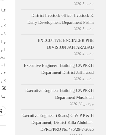
اگست 5, 2026
قاہ
District livestock officer livestock &
ہے۔
Dairy Development Department Pishin
کو 
اگست 5, 2026
ڈسپ
EXECUTIVE ENGINEER PHE
وال
DIVISION JAFFARABAD
اور
اگست 4, 2026
مخت
اسپ
Executive Engineer- Building CWPP&H
تعد
Department District Jaffarabad
اگست 4, 2026
کہن
0
Executive Engineer Building CWPP&H
یاب
Department Musakhail
جولائی 30, 2026
Executive Engineer (Roads) C W P P & H
Department, District Killa Abdullah ​
DPRQ/PRQ No.476/29-7-2026