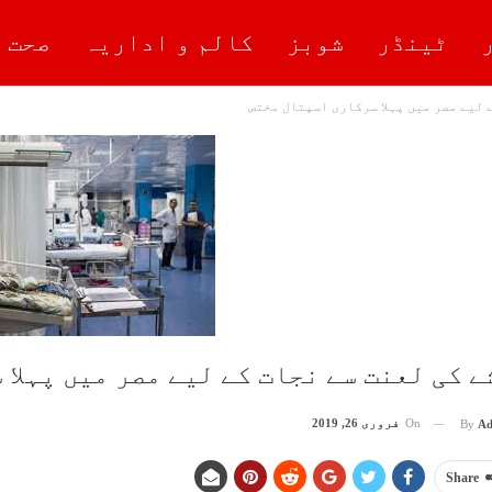
ٹینڈر
شوبز
کالم و اداریہ
صحت 
 لیے مصر میں پہلا سرکاری اسپتال مختص
ے کی لعنت سے نجات کے لیے مصر میں پہلا
On
فروری 26, 2019
By
Ad
Share