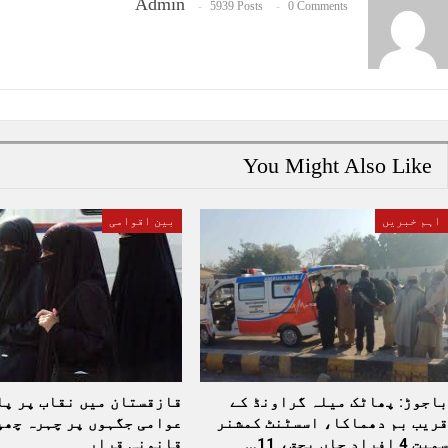
Admin
5939 Posts
0 Comments
You Might Also Like
اہم خبریں
بین اقوامی
باجوڑ: پھاٹک میلہ گراونڈ کے
قازقستان میں نقاب پر پا
قریب بم دھماکا، اسسٹنٹ کمشنر
عوامی جگہوں پر چہرہ چھپ
سمیت 4 افراد جاں بحق، 11…
قانونی قرار