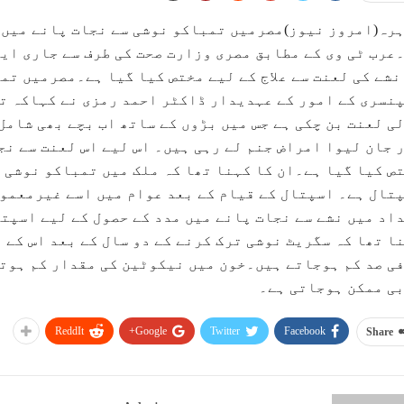
رہ(امروز نیوز)مصرمیں تمباکو نوشی سے نجات پانے میں 
عرب ٹی وی کے مطابق مصری وزارت صحت کی طرف سے جاری ای
نشے کی لعنت سے علاج کے لیے مختص کیا گیا ہے۔مصرمیں تم
نسری کے امور کے عہدیدار ڈاکٹر احمد رمزی نے کہاکہ ت
ی لعنت بن چکی ہے جس میں بڑوں کے ساتھ اب بچے بھی شام
 جان لیوا امراض جنم لے رہی ہیں۔ اس لیے اس لعنت سے نج
ص کیا گیا ہے۔ان کا کہنا تھا کہ ملک میں تمباکو نوشی سے
تال ہے۔ اسپتال کے قیام کے بعد عوام میں اسے غیرمعمول
اد میں نشے سے نجات پانے میں مدد کے حصول کے لیے اسپت
ا تھا کہ سگریٹ نوشی ترک کرنے کے دو سال کے بعد اس کے م
5 فی صد کم ہوجاتے ہیں۔خون میں نیکوٹین کی مقدار کم ہوت
ی ممکن ہوجاتی ہے۔
ReddIt
Google+
Twitter
Facebook
Share