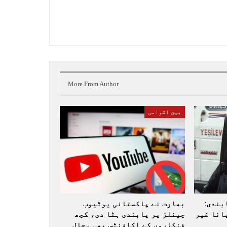
More From Author
بین اقوامی
بندی:
بھارت نے پاکستانی یوٹیوب
انا غیر
چینلز پر پابندی ہٹا دی، کچھ
فنکاروں کے اکاؤنٹس بھی بحال