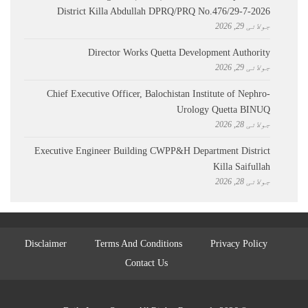
District Killa Abdullah ​DPRQ/PRQ No.476/29-7-2026
جولائی 29, 2026
Director Works Quetta Development Authority
جولائی 29, 2026
Chief Executive Officer, Balochistan Institute of Nephro-
Urology Quetta BINUQ
جولائی 28, 2026
Executive Engineer Building CWPP&H Department District
Killa Saifullah
جولائی 28, 2026
Disclaimer
Terms And Conditions
Privacy Policy
Contact Us