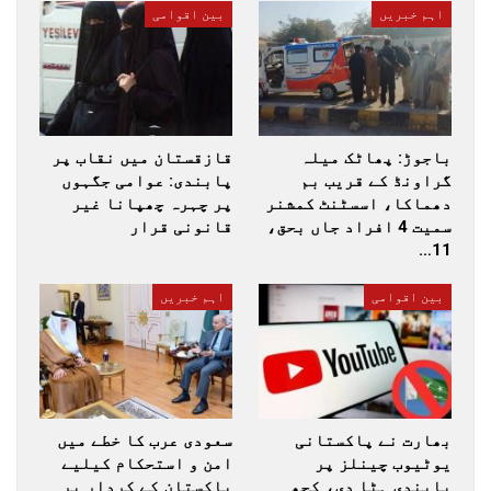
اہم خبریں
بین اقوامی
باجوڑ: پھاٹک میلہ
قازقستان میں نقاب پر
گراونڈ کے قریب بم
پابندی: عوامی جگہوں
دھماکا، اسسٹنٹ کمشنر
پر چہرہ چھپانا غیر
سمیت 4 افراد جاں بحق،
قانونی قرار
11…
بین اقوامی
اہم خبریں
بھارت نے پاکستانی
سعودی عرب کا خطے میں
یوٹیوب چینلز پر
امن و استحکام کیلیے
پابندی ہٹا دی، کچھ
پاکستان کے کردار پر