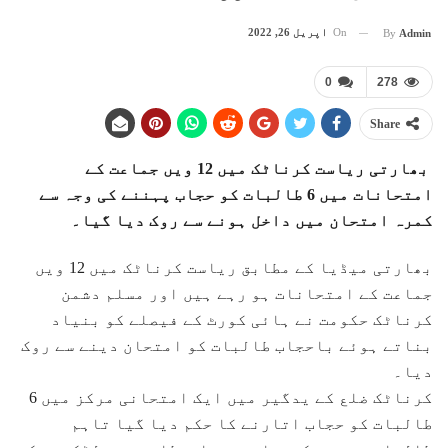
On
اپریل 26, 2022
By
Admin
0
278
Share
بھارتی ریاست کرناٹک میں 12 ویں جماعت کے
امتحانات میں 6 طالبات کو حجاب پہننے کی وجہ سے
کمرہ امتحان میں داخل ہونے سے روک دیا گیا۔
بھارتی میڈیا کے مطابق ریاست کرناٹک میں 12 ویں
جماعت کے امتحانات ہو رہے ہیں اور مسلم دشمن
کرناٹک حکومت نے ہائی کورٹ کے فیصلے کو بنیاد
بناتے ہوئے باحجاب طالبات کو امتحان دینے سے روک
دیا۔
کرناٹک ضلع کے یدگیر میں ایک امتحانی مرکز میں 6
طالبات کو حجاب اتارنے کا حکم دیا گیا تاہم