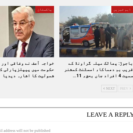
اہم خبریں
پاکستان
باجوڑ: پھاٹک میلہ گراونڈ کے
خواجہ آصف نے وفاقی اور 
قریب بم دھماکا، اسسٹنٹ کمشنر
حکومت میں پیپلزپارٹی ک
سمیت 4 افراد جاں بحق، 11…
شمولیت کا اشارہ دیدیا
NEXT
PREV
LEAVE A REPL
l address will not be published.