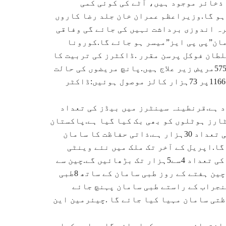
کے وافر ذخائر موجود ہیں، آٹے کی کوئی کمی
ہو گا.وزیراعظم عمران خان جلد رضا کاروں
رہ اندوزی برداشت نہیں کی جائے گی وفاقی
اظتی سامان”پی پی ایز”میسر ہو جائے گا.کورونا
طان فوکل پرسن مقرر .ڈاکٹرز کی تربیت کا
پروگرام بھی تشکیل دے دیا گیا ہے.ملک بھر میں کورونا کے 575مریض زیر علاج ہیں.پانچ مریضوں کی حالت
تشویشناک، 570کی حالت تسلی بخش ہے.24گھنٹے میں ہیلپ لائن 1166پر 73ہزار کالز موصول ہوئیں:ڈاکٹر
 19670بیڈز کی سہولت موجود ہے.قرنطینہ سینٹرز میں بیڈز کی تعداد
ئیوسٹارز ہوٹلوں کو بھی بک کیا گیا ہے.پاکستان
بھر میں آئی سی یوز میں کام کرنے والے ڈاکٹرز اور عملے کی تعداد 30ہزار ہے.ذاتی حفاظت کا سامان
گا.اپریل کے آخر تک ملک میں نئے وینٹی
لیٹرز کی تعداد2ہزار ہو جائے گی.مئی تک نئے وینٹی لیٹرز کی تعداد 4سے5ہزار تک بڑھائیں گے.چین سے
کل 15ٹن طبی سامان اور 20وینٹی لیٹر لے کر جہاز پہنچے گا.چین ہفتے کے روز طبی سامان کے ساتھ 8طبی
نجراب کے راستے طبی سامان پہنچ جائے
تی سامان مہیا کیا جائے گا .چیئرمین این
 انتہائی محدود رکھا جائے گا.مساجد کھلی