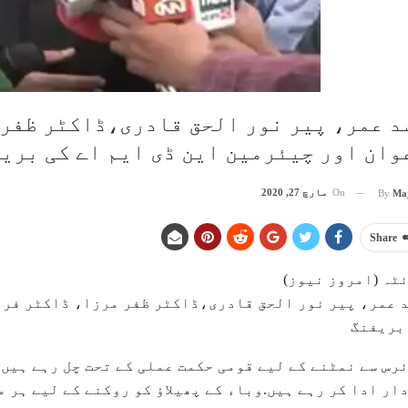
د عمر، پیر نور الحق قادری،ڈاکٹر ظفر
وان اور چیئرمین این ڈی ایم اے کی بری
On
مارچ 27, 2020
By
Ma
Share
ٹہ (امروز نیوز)
 عمر، پیر نور الحق قادری،ڈاکٹر ظفر مرزا، ڈاکٹر فرد
بریفنگ
رس سے نمٹنے کے لیے قومی حکمت عملی کے تحت چل رہے ہیں
ار ادا کر رہے ہیں.وباء کے پھیلاؤ کو روکنے کے لیے ہر 