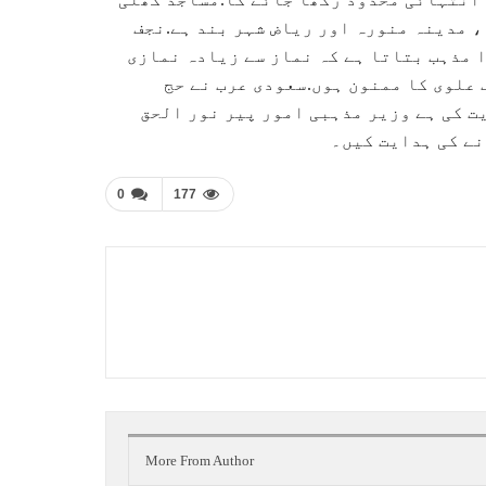
، مدینہ منورہ اور ریاض شہر بند ہے.نجف
ا مذہب بتاتا ہے کہ نماز سے زیادہ نمازی
 علوی کا ممنون ہوں.سعودی عرب نے حج
ت کی ہے وزیر مذہبی امور پیر نور الحق
نے کی ہدایت کیں۔
0
177
More From Author