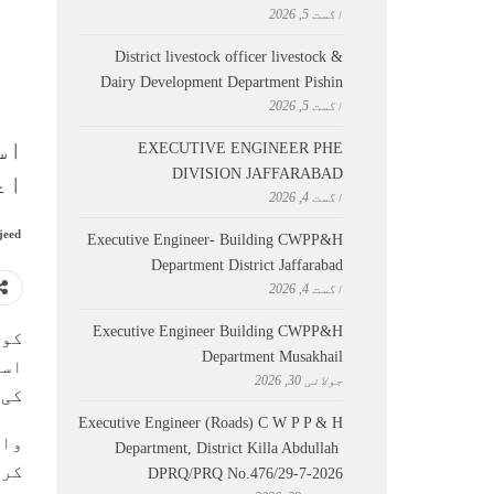
اگست 5, 2026
District livestock officer livestock &
Dairy Development Department Pishin
اگست 5, 2026
اس
EXECUTIVE ENGINEER PHE
DIVISION JAFFARABAD
اع
اگست 4, 2026
jeed
Executive Engineer- Building CWPP&H
Department District Jaffarabad
اگست 4, 2026
Executive Engineer Building CWPP&H
کوئ
Department Musakhail
اسد
جولائی 30, 2026
کی 
Executive Engineer (Roads) C W P P & H
وائ
Department, District Killa Abdullah ​
کرد
DPRQ/PRQ No.476/29-7-2026