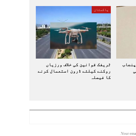
پاکستان
پنجاب
ٹریفک قوانین کی خلاف ورزیاں
ی
روکنے کیلئے ڈرون استعمال کرنے
کا فیصلہ
Your emai