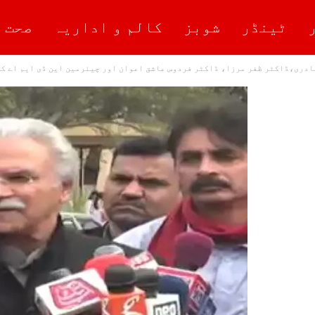
ٹینڈر
شوبز
کالم و اداریہ
صحت 
ادری،ڈاکٹر ظفر مرزا، ڈاکٹر فردوس عاشق اعوان اور چیئرمین این ڈی ایم اے ک