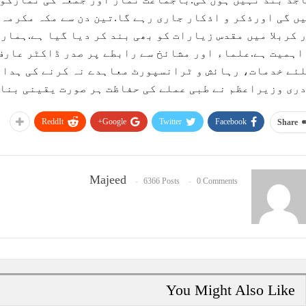
ں گی اورذکر و اذکار جاری رہے گا.تین دن سے مکہ مکرمہ 
 کربلا میں مقدس زیارات کو بھی بند کر دیا گیا ہے.ہمار
اہمیت ہے.علماء اور مشائخ سے رابطے پر صدر ڈاکٹر عارف
ئے خدمات، رہائش و ٹرانسپورٹ معاہدے نہ کرنے کی ہدای
ری وزیراعظم نے طبی عملے کی حفاظت ہر صورت یقینی بنا
ReddIt
Google+
Twitter
Facebook
Share
Majeed
6366 Posts
0 Comments
You Might Also Like