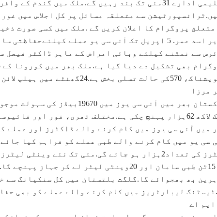
تعلیمی ادارے 31مئی تک بند رہیں گے.ملک میں گندم 
ں.ٹرانسپورٹیشن سے متعلقہ مسائل پر کل اجلاس میں غور 
متعلق پروگرام کا اعلان کریں گے .ملک میں کسی صورت ذخی
وزیر اسد عمر. 5 اپریل تک آئی سی یو عملے کیلئےحف
رس سے نمٹنے کیلئے وبائی امراض کے ماہر ڈاکٹر فیصل سل
 مرزا
پاکستان بھر میں آئی سی یوز میں
ایک لاکھ 62ہزار پہنچ چکی ہے.مختلف تھری، فور اور فا
 سی یو میں کام کرنے والے طبی عملے کو فراہم کیا جائے 
رین بھ بھجوائے گا.گلگت بلتستان میں کل سنکیانگ سے خ
ٹیسٹنگ لیبارٹریز میں کام کرنے والے عملے کو بھی حفاظ
ایم اے
جد بند نہیں ہوں گی.باجماعت نماز اور جمعہ کی نمازکو