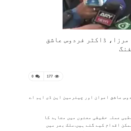
 مرزا، ڈاکٹر فردوس عاشق
فنگ
0
177
وس عاشق اعوان اور چیئرمین این ڈی ایم اے
.طبی عملہ حقیقی معنوں میں مجاہد کا
ممکن اقدام کیے گئے ہیں.ملک بھر میں