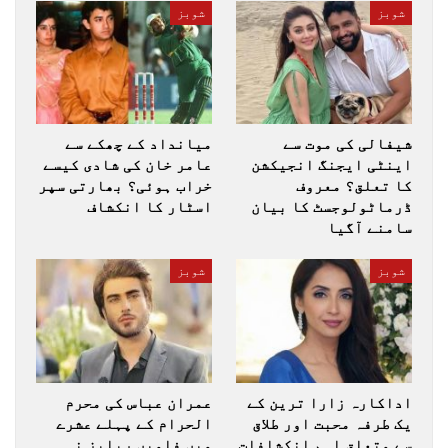
شوبز
شوبز
شیفالی کی موت سے
میانداد کے چھکے سے
اینٹی ایجنگ انجیکشن
عامر خان کی شادی کیسے
کا تعلق؟ معروف
خراب ہوئی؟ بھارتی سپر
ڈرماٹولوجسٹ کا بیان
اسٹار کا انکشاف
سامنے آگیا
شوبز
شوبز
اداکارہ زارا ترین کے
عمران عباس کی محرم
یک طرفہ محبت اور طلاق
الحرام کے پہلے عشرے
سے متعلق اہم انکشافات
میں فلمیں ریلیز نہ