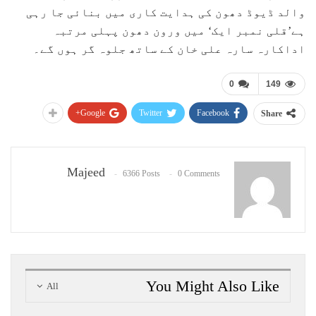
والد ڈیوڈ دھون کی ہدایت کاری میں بنائی جا رہی
ہے’قلی نمبر ایک‘ میں ورون دھون پہلی مرتبہ
اداکارہ سارہ علی خان کے ساتھ جلوہ گر ہوں گے۔
0
149
Google+
Twitter
Facebook
Share
Majeed
6366 Posts
0 Comments
You Might Also Like
All