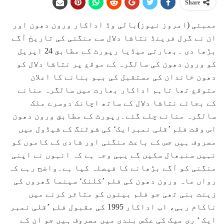
Share
ممبئی (امروز نیوز)بالی وڈ اداکار ورون دھون اور
ان نے گرل فرینڈ نتاشا دلال سے منگنی کی تاریخ آگے
بڑھا دی ۔بھارتی میڈیا رپورٹ کے مطابق 24 اپریل
کو ورون دھون کی سالگرہ کے موقع پر نتاشا دلال کو
دھون خاندان کی مستقبل کی بہو بنانے کا اعلان
متوقع تھا تاہم اداکار بھارت میں سالگرہ منانے
کے بجائے نتاشا دلال کے ساتھ اچانک دوسرے ملک
سالگرہ منانے چلے گئے۔رپورٹ کے مطابق ورون دھون
اس وقت فلم ’قلی نمبرایک‘ کی شوٹنگ کے شیڈول میں
مصروف ہیں جس کے باعث منگنی اور شادی کے کاموں کو
نہیں سنبھال سکیں گے یہی وجہ ہے کہ انہوں نے اپنی
منگنی کو آگے بڑھانے کا فیصلہ کیا ہے۔واضح رہے کہ
رواں ماہ ورون دھون کی فلم ’کلنک‘ سینما گھروں کی
زینت بنی تھی جو فلم بینوں کو متاثر کرنے میں
ناکام رہی، اب اداکار 1995 کی مقبول فلم ’قلی نمبر
ایک ‘ ری میک کی عکس بندی میں مصروف ہیں جو ان کے