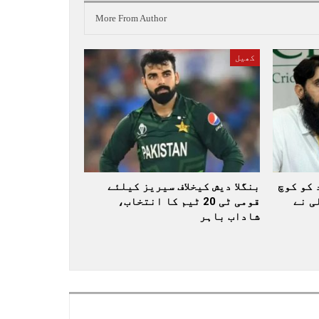
More From Author
کھیل
 کو کوچ
بنگلا دیش کیخلاف سیریز کیلئے
ی نے
قومی ٹی 20 ٹیم کا انتخاب،
شاداب باہر