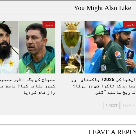
You Might Also Like
کھیل
کھیل
ایشیا کپ 2025؛ پاکستان اور
مصباح کی جگہ اظہر محمود
بھارت کا ٹاکرا کس دن ہوگا؟
کیوں بنایا گیا؟ باسط عل
تاریخ سامنے آگئی
راز فاش کردیا
NEXT
PREV
LEAVE A REPL