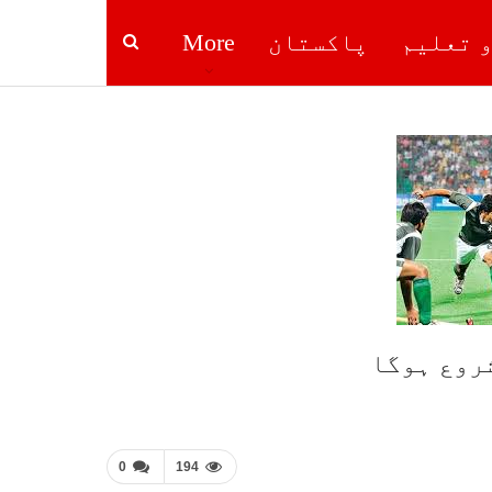
و تعلیم
پاکستان
More
روع ہوگا
0
194