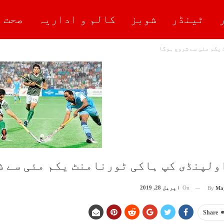
ٹینڈر
شوبز
کالم و اداریہ
صحت 
یکم مئی سے شروع ہوگا
ولپنڈی کپ ہاکی ٹورنامنٹ یکم مئی سے ش
On
اپریل 28, 2019
By
Ma
Share