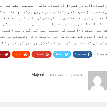
لپنڈی (امروز نیوز)راولپنڈی ہاکی ایسوسی ایشن کے زی
 سے شہناز شیخ ہاکی سٹیڈیم میں شروع ہوگا۔ پنجاب ہاک
 محمد یاسین کے مطابق راولپنڈی کپ ہاکی ٹورنامنٹ کے 
مکمل کر لئے گئے ہیں، ایونٹ یکم 
 گے۔ انہوں نے بتایا کہ ٹورنامنٹ ناک آﺅٹ سسٹم کی بنی
کردگی کا مظاہرہ کرنے والے کھلاڑیوں میں ٹرافیاں تقس
est
ReddIt
Google+
Twitter
Facebook
Share
Majeed
6366 Posts
0 Comments