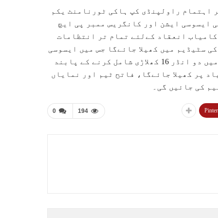
ر اہتمام راولپنڈی کپ ہاکی ٹورنامنٹ یکم
ی ایسوسی ایشن اور کانگریس ممبر پی ایچ
کامیاب انعقاد کےلئے تمام تر انتظامات
سے 5 مئی تک شہناز شیخ ہاکی سٹیڈیم میں کھیلا جائےگا جس میں ایسوسی
ایشن سے رجسٹرڈ 17 کلبز کی ٹیمیں حصہ لیں گے ، تمام کلبز میں دو انڈر 16 کھلاڑی شامل کرنے کے پابند
اد پر کھیلا جائےگا، فاتح ٹیم اور نمایاں
یم کی جائیں گی۔
Pinter
0
194