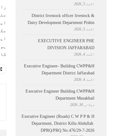
اگست 5, 2026
راو
مئی
District livestock officer livestock &
ایف
Dairy Development Department Pishin
اگست 5, 2026
EXECUTIVE ENGINEER PHE
ہوں
DIVISION JAFFARABAD
کار
اگست 4, 2026
Executive Engineer- Building CWPP&H
Department District Jaffarabad
اگست 4, 2026
Executive Engineer Building CWPP&H
Department Musakhail
جولائی 30, 2026
Executive Engineer (Roads) C W P P & H
Department, District Killa Abdullah ​
DPRQ/PRQ No.476/29-7-2026