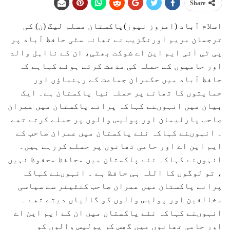
Share
اسلام آباد (امروز نیوز)پاکستان مسلم لیگ (ن) کی
ترجمان مریم اورنگزیب نے تھانہ سٹی حافظ آباد پر
پی ٹی آئی ایم این اے شوکت بھٹی، ان کے نااہل والد
اور حامیوں کے حملہ کی مذمت کرتے ہوئے کہاہے کہ
حافظ آباد میں حکمران جماعت کے رہنماﺅں اور
حمایتوں کا تھانے پر حملہ نیا پاکستان ہے۔ ایک
بیان میں انہوںنے کہاکہ پرانے پاکستان میں عمران
صاحب پارلیمان اور پولیس والوں پر حملے کرتے تھے
۔ انہوںنے کہاکہ نئے پاکستان میں عمران صاحب کے
ایم این اے اور حامی تھانوں پر حملے کررہے ہیں۔
انہوںنے کہاکہ نئے پاکستان میں محافظ محفوظ نہیں
، تو لوگوں کا اللہ ہی حافظ ہے ۔ انہوںنے کہاکہ
پرانے پاکستان میں عمران صاحب کنٹینر سے سیاسی
مخالفین اور پولیس والوں کو گالیاں دیتے تھے ۔
انہوںنے کہاکہ نئے پاکستان میں ان کے ایم این اے
اور حامی تھانوں میں گھس کر پولیس والوں کو