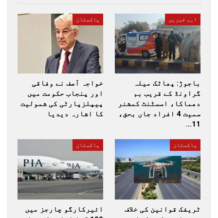
اہم خبریں
پاکستان
باجوڑ: پھاٹک میلہ
خواجہ آصف نے وفاقی
گراونڈ کے قریب بم
اور پنجاب حکومت میں
دھماکا، اسسٹنٹ کمشنر
پیپلزپارٹی کی شمولیت
سمیت 4 افراد جاں بحق،
کا اشارہ دیدیا
11…
پاکستان
پاکستان
ٹریفک قوانین کی خلاف
ائیرکارگو چارجز میں