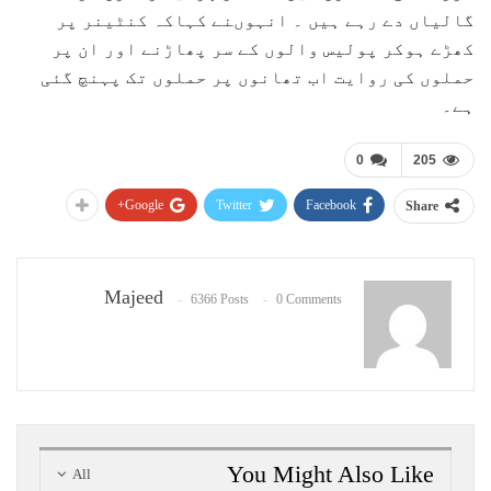
گالیاں دے رہے ہیں ۔ انہوںنے کہاکہ کنٹینر پر
کھڑے ہوکر پولیس والوں کے سر پھاڑنے اور ان پر
حملوں کی روایت اب تھانوں پر حملوں تک پہنچ گئی
ہے۔
0
205
Google+
Twitter
Facebook
Share
Majeed
6366 Posts
0 Comments
You Might Also Like
All