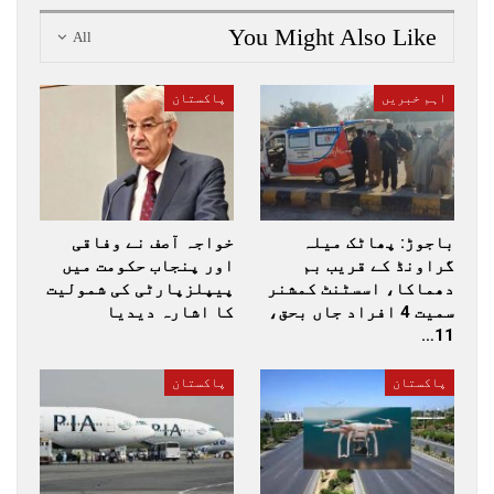
You Might Also Like
All
اہم خبریں
پاکستان
باجوڑ: پھاٹک میلہ
خواجہ آصف نے وفاقی
گراونڈ کے قریب بم
اور پنجاب حکومت میں
دھماکا، اسسٹنٹ کمشنر
پیپلزپارٹی کی شمولیت
سمیت 4 افراد جاں بحق،
کا اشارہ دیدیا
11…
پاکستان
پاکستان