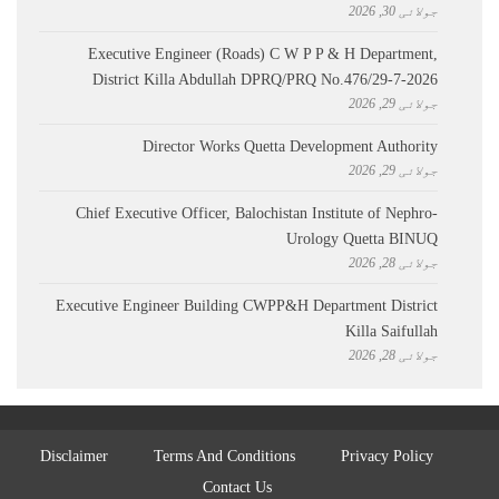
جولائی 30, 2026
Executive Engineer (Roads) C W P P & H Department,
District Killa Abdullah ​DPRQ/PRQ No.476/29-7-2026
جولائی 29, 2026
Director Works Quetta Development Authority
جولائی 29, 2026
Chief Executive Officer, Balochistan Institute of Nephro-
Urology Quetta BINUQ
جولائی 28, 2026
Executive Engineer Building CWPP&H Department District
Killa Saifullah
جولائی 28, 2026
Disclaimer
Terms And Conditions
Privacy Policy
Contact Us