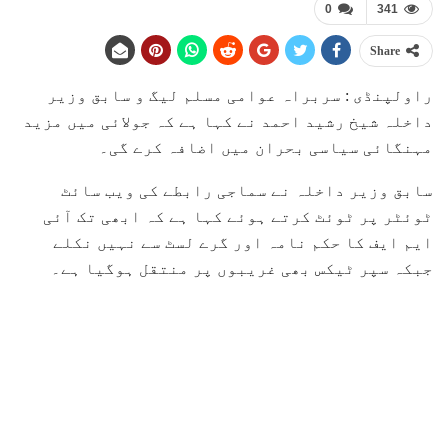
0
341
Share
راولپنڈی : سربراہ عوامی مسلم لیگ و سابق وزیر
داخلہ شیخ رشید احمد نے کہا ہے کہ جولائی میں مزید
مہنگائی سیاسی بحران میں اضافہ کرے گی۔
سابق وزیر داخلہ نے سماجی رابطے کی ویب سائٹ
ٹوئٹر پر ٹوئٹ کرتے ہوئے کہا ہے کہ ابھی تک آئی
ایم ایف کا حکم نامہ اور گرے لسٹ سے نہیں نکلے
جبکہ سپر ٹیکس بھی غریبوں پر منتقل ہوگیا ہے۔