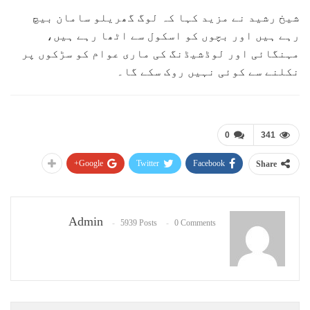
شیخ رشید نے مزید کہا کہ لوگ گھریلو سامان بیچ
رہے ہیں اور بچوں کو اسکول سے اٹھا رہے ہیں،
مہنگائی اور لوڈشیڈنگ کی ماری عوام کو سڑکوں پر
نکلنے سے کوئی نہیں روک سکے گا۔
0
341
Google+
Twitter
Facebook
Share
Admin
5939 Posts
0 Comments