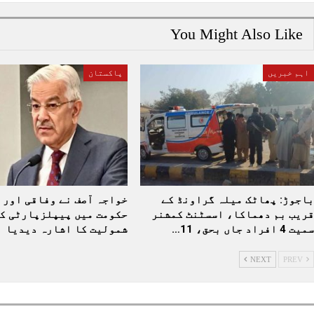
You Might Also Like
اہم خبریں
پاکستان
باجوڑ: پھاٹک میلہ گراونڈ کے
خواجہ آصف نے وفاقی اور 
قریب بم دھماکا، اسسٹنٹ کمشنر
حکومت میں پیپلزپارٹی ک
سمیت 4 افراد جاں بحق، 11…
شمولیت کا اشارہ دیدیا
NEXT
PREV