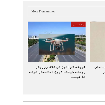
More From Author
پاکستان
پنجاب
ٹریفک قوانین کی خلاف ورزیاں
ی
روکنے کیلئے ڈرون استعمال کرنے
کا فیصلہ