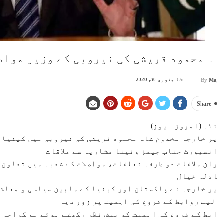
ہ محمود قریشی کی نیروبی کے وزیر مواصل
On
جنوری 30, 2020
By
Ma
Share
ٹہ (امروز نیوز)
ر خارجہ مخدوم شاہ محمود قریشی کی نیروبی میں کینیا ک
نسپورٹ جناب جیمز ونینا مشاریہ سے ملاقات
ان ملاقات دو طرفہ تعلقات، مواصلات کے شعبہ میں تعاون 
دلہ خیال
ر خارجہ نے پاکستان اور کینیا کے مابین سیاسی و معاش
لیے روابط کے فروغ کی اہمیت پر زور دیا
بط کے فروغ کی اہمیت کو پیش نظر رکھتے ہوئے ہم کراچی 