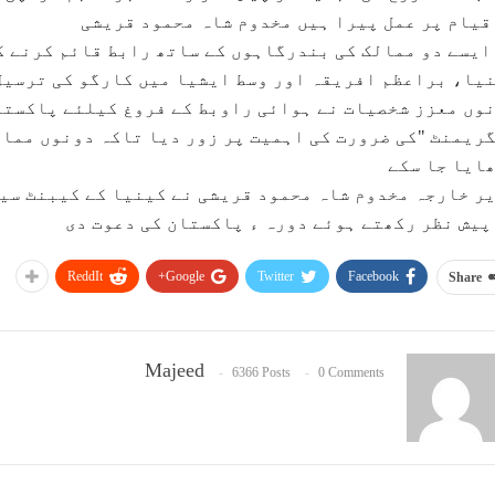
قیام پر عمل پیرا ہیں مخدوم شاہ محمود قریشی
ایسے دو ممالک کی بندرگاہوں کے ساتھ رابط قائم کرنے ک
یا، براعظم افریقہ اور وسط ایشیا میں کارگو کی ترسیل 
وں معزز شخصیات نے ہوائی راوبط کے فروغ کیلئے پاکستا
ریمنٹ "کی ضرورت کی اہمیت پر زور دیا تاکہ دونوں ممال
ایا جا سکے
ر خارجہ مخدوم شاہ محمود قریشی نے کینیا کے کیبنٹ سیک
پیش نظر رکھتے ہوئے دورہ ء پاکستان کی دعوت دی
ReddIt
Google+
Twitter
Facebook
Share
Majeed
6366 Posts
0 Comments