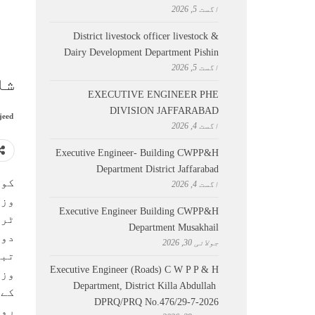
اگست 5, 2026
District livestock officer livestock &
Dairy Development Department Pishin
اگست 5, 2026
شا
EXECUTIVE ENGINEER PHE
DIVISION JAFFARABAD
jeed
اگست 4, 2026
Executive Engineer- Building CWPP&H
Department District Jaffarabad
کوئ
اگست 4, 2026
وزی
Executive Engineer Building CWPP&H
ٹرا
Department Musakhail
دور
جولائی 30, 2026
تبا
Executive Engineer (Roads) C W P P & H
وزی
Department, District Killa Abdullah ​
کے 
DPRQ/PRQ No.476/29-7-2026
روا