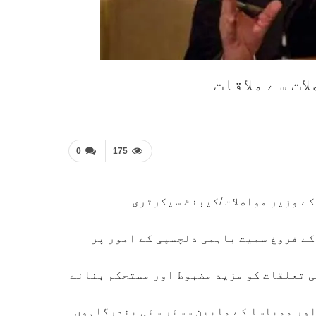
ات سے ملاقات
0
175
ے وزیر مواصلات /کیبنٹ سیکرٹری
کے فروغ سمیت باہمی دلچسپی کے امور پر
ی تعلقات کو مزید مضبوط اور مستحکم بنانے
اور ممباسا کے مابین سسٹر سٹی بندرگاہوں