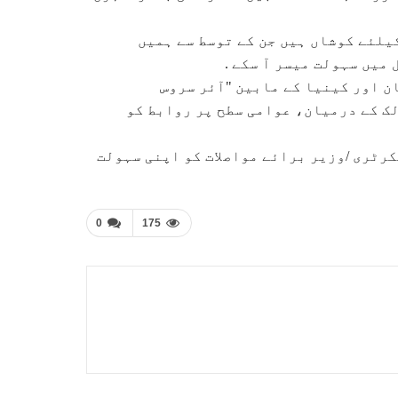
یلئے کوشاں ہیں جن کے توسط سے ہمیں
میں سہولت میسر آ سکے .
ن اور کینیا کے مابین "آئر سروس
ک کے درمیان، عوامی سطح پر روابط کو
رٹری /وزیر برائے مواصلات کو اپنی سہولت
0
175