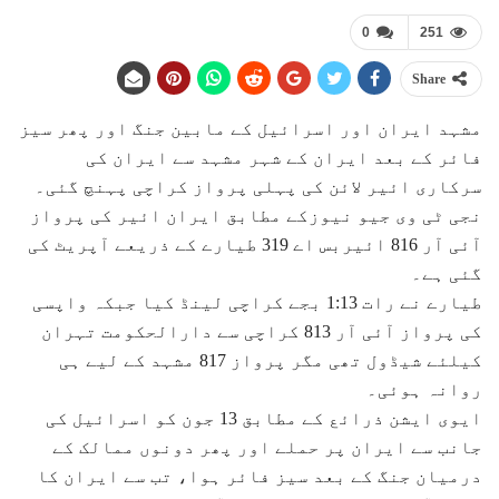
0
251
Share
مشہد ایران اور اسرائیل کے مابین جنگ اور پھر سیز
فائر کے بعد ایران کے شہر مشہد سے ایران کی
سرکاری ائیر لائن کی پہلی پرواز کراچی پہنچ گئی۔
نجی ٹی وی جیو نیوزکے مطابق ایران ائیر کی پرواز
آئی آر 816 ائیربس اے 319 طیارے کے ذریعے آپریٹ کی
گئی ہے۔
طیارے نے رات 1:13 بجے کراچی لینڈ کیا جبکہ واپسی
کی پرواز آئی آر 813 کراچی سے دارالحکومت تہران
کیلئے شیڈول تھی مگر پرواز 817 مشہد کے لیے ہی
روانہ ہوئی۔
ایوی ایشن ذرائع کے مطابق 13 جون کو اسرائیل کی
جانب سے ایران پر حملے اور پھر دونوں ممالک کے
درمیان جنگ کے بعد سیز فائر ہوا، تب سے ایران کا