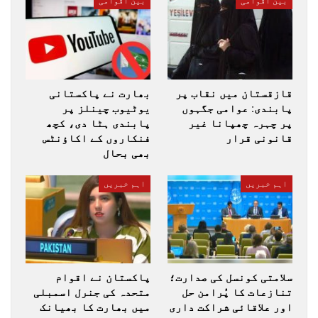
بین اقوامی
بین اقوامی
قازقستان میں نقاب پر
بھارت نے پاکستانی
پابندی: عوامی جگہوں
یوٹیوب چینلز پر
پر چہرہ چھپانا غیر
پابندی ہٹا دی، کچھ
قانونی قرار
فنکاروں کے اکاؤنٹس
بھی بحال
اہم خبریں
اہم خبریں
سلامتی کونسل کی صدارت؛
پاکستان نے اقوام
تنازعات کا پُرامن حل
متحدہ کی جنرل اسمبلی
اور علاقائی شراکت داری
میں بھارت کا بھیانک