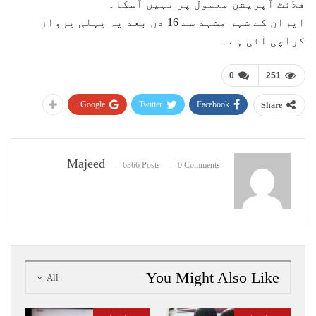
فلائٹ آپریشن معمول پر نہیں آسکا۔
ایران کے شہر مشہد سے 16 دن بعد یہ پہلی پرواز
کراچی آئی ہے۔
0
251
Google+
Twitter
Facebook
Share
Majeed
6366 Posts
0 Comments
You Might Also Like
All