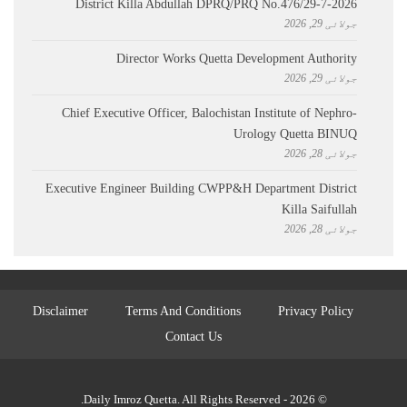
District Killa Abdullah ​DPRQ/PRQ No.476/29-7-2026
جولائی 29, 2026
Director Works Quetta Development Authority
جولائی 29, 2026
Chief Executive Officer, Balochistan Institute of Nephro-
Urology Quetta BINUQ
جولائی 28, 2026
Executive Engineer Building CWPP&H Department District
Killa Saifullah
جولائی 28, 2026
Disclaimer
Terms And Conditions
Privacy Policy
Contact Us
© 2026 - Daily Imroz Quetta. All Rights Reserved.