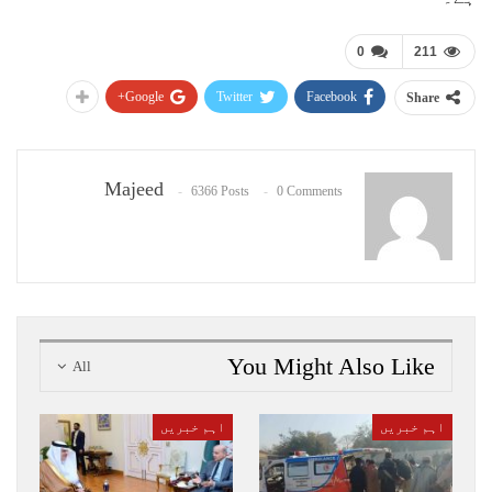
0
211
Google+
Twitter
Facebook
Share
Majeed
6366 Posts
0 Comments
You Might Also Like
All
اہم خبریں
اہم خبریں