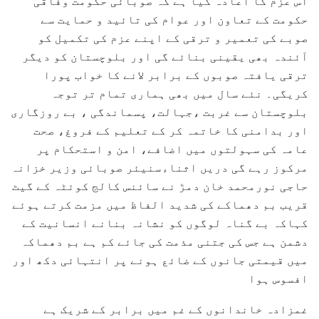
اس عزم کا اعادہ کیا ہے کہ صوبائی حکومت وفاقی
حکومت کے تعاون اور عوام کی تائید و حمایت سے
صوبے کی تعمیر و ترقی کے اپنے عزم کی تکمیل کو
آئندہ بھی یقینی بنائے گی اور بلوچستان کو دیگر
ترقی یافتہ صوبوں کے برابر لانے کا خواب پورا
کریگی۔ نئے سال میں بھی ہماری تمام تر توجہ
بلوچستان سے غربت ،جہالت، پسماندگی ، بے روزگاری
اور بدامنی کا خاتمہ کر کے تعلیم کے فروغ، صحت
عامہ کی سہولتوں میں اضافے، امن و استحکام پر
مرکوز رہے گی دریں اثناءسنیئر صوبائی وزیر خزانہ
حاجی نورمحمد خان دمڑ نے سائنس کالج کوئٹہ کے گیٹ
قریب بم دھماکے کی شدید الفاظ میں مزمت کرتے ہوئے
کہاکہ بے گناہ لوگوں کو نشانہ بنانے انسانیت کے
دشمن ہے جس کی جتنی مذمت کی جائے کم ہے بم دھماکہ
میں قیمتی جانوں کے ضائع ہونے پر انتہائی دکھ اور
افسوس ہوا
غمزادہ خاندانوں کے غم میں برابر کے شریک ہے