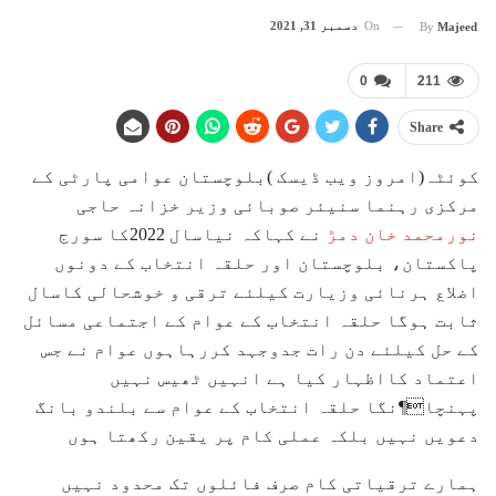
On
دسمبر 31, 2021
By
Majeed
0
211
Share
کوئٹہ(امروز ویب ڈیسک )بلوچستان عوامی پارٹی کے
مرکزی رہنما سنیئر صوبائی وزیر خزانہ حاجی
نورمحمد خان دمڑ
نے کہاکہ نیاسال 2022کا سورج
پاکستان، بلوچستان اور حلقہ انتخاب کے دونوں
اضلاع ہرنائی وزیارت کیلئے ترقی و خوشحالی کاسال
ثابت ہوگا حلقہ انتخاب کے عوام کے اجتماعی مسائل
کے حل کیلئے دن رات جدوجہد کررہاہوں عوام نے جس
اعتماد کااظہار کیا ہے انہیں ٹھیس نہیں
پہنچا¶نگا حلقہ انتخاب کے عوام سے بلندو بانگ
دعویں نہیں بلکہ عملی کام پر یقین رکھتا ہوں
ہمارے ترقیاتی کام صرف فائلوں تک محدود نہیں