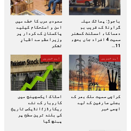
باجوڑ: پھاٹک میلہ
سعودی عرب کا خطے میں
گراونڈ کے قریب بم
امن و استحکام کیلیے
دھماکا، اسسٹنٹ کمشنر
پاکستان کے کردار پر
سمیت 4 افراد جاں بحق،
وزیراعظم سے اظہارِ
11…
تشکر
اہم خبریں
اہم خبریں
کراچی سمیت ملک بھر کے
اسٹاک ایکسچینج میں
بجلی صارفین کے لیے
کاروبار کے نئے
اچھی خبر
ریکارڈز؛انڈیکس تاریخ
کی بلند ترین سطح پر
پہنچ گیا