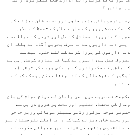
پہنچائیں گے
،سنیئرصوبائی وزیر حاجی نورمحمد خان دمڑ نے کہا
کہ حکومت شہریوں کے جان و مال کے تحفظ کے علاوہ
صوبے کے دیرینہ مسائل کے حل اور ترقی کے حوالے سے
اپنی ذمہ داریوں سے نہ صرف بخوبی آگاہ ہے بلکہ ان
ذمہ داریوں کو پورا کرنے کے لئے خلوص نیت سے
مصروف عمل ہے، انہوں نے کہا کہ ہماری کوشش رہی ہے
کہ ماضی کے حکمرانوں کے برعکس صوبے کی ترقی اور
لوگوں کے خوشحالی کے لئے جتنا ممکن ہوسکے کر کے
جائے ،
حکومت نے صوبے میں امن وامان کے قیام عوام کی جان
ومال کی تحفظ، تعلیم اور صحت پر شروع دن ہی سے
خصوصی توجہ مرکوز رکھی سنیئر صوبائی وزیر حاجی
نورمحمد خان دمڑ نے کہاکہ وزیراعلیٰ بلوچستان میر
عبدالقدوس بزنجو کی قیادت میں صوبائی حکومت نے