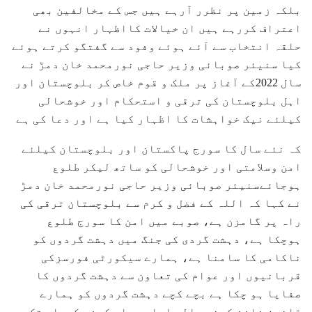
بلکہ زمین پر نظرر آرہے ہیں جس کے مخالفین بھی
اعتراف کررہے ہیں ان خیالات کااظہار انہوں نے
حلقہ انتخاب سے آئے ہوئے وفود سے گفتگو کرتے ہوئے
کیا سنیئر صوبائی وزیر حاجی نورمحمد خان دمڑ نے
سال 2022کے آغاز پر ملک و قوم خاص کر بلوچستان اور
اہل بلوچستان کی ترقی و استحکام اور خوشحالی
کیلئے نیک خواہشات کا اظہار کیا ہے اور دعا کی ہے
کہ نئے سال کا سورج پاکستان اور بلوچستان کیلئے
امن وسلامتی اور خوشحالی کو ساتھ لیکر طلوع
ہوجائےسنیئر صوبائی وزیر حاجی نورمحمد خان دمڑ
نے کہا کہ اللہ کے فضل و کرم سے بلوچستان ترقی کی
راہ پر گامزن ہے، صوبے میں امن کا سورج طلوع
ہوچکا ہے، دہشت گردی کی جنگ میں دہشت گردوں کو
ناکامی کا سامنا ہے، ہمارے سیکورٹی فورسزکی
قربانیوں اور عوام کی تعاون سے دہشت گردوں کا
صفایا ہو چکا ہے بچے کچے دہشت گردوں کو ہمارے
قانون نافذ کرنے والے ادارے جلد کیفر کردار تک