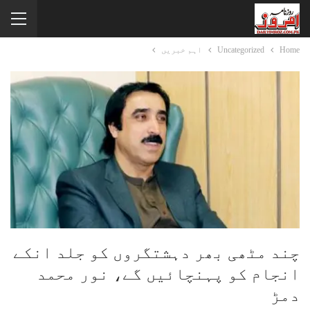
Home
Uncategorized
اہم خبریں
چند مٹھی بھر دہشتگروں کو جلد انکے
انجام کو پہنچائیں گے، نور محمد
دمڑ