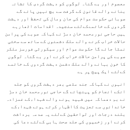
معصوم اور بے گناہ لوگوں کو دہشت گردی کا نشانہ
بنانے والے قانون کے گرفت سے بچ نہیں پائے گے
صوبائی حکومت عوام کی جان ومال کی تحفظ اور دہشت
گردوں کے خاتمےکےلئے سنجیدہ اقدامات اٹھارہے
ہیں حاجی نورمحمد خان دمڑ نے کہاکہ صوبے کی پرامن
حالات خراب کرنے والے ملک دشمنوں کے ساتھ سے سختی
نمٹا جائے گا حکومت عوام اور سیکورٹی فورسز ملکر
صوبے کی پرامن حالات خراب کرنے اور بے گناہ لوگوں
کا خون بہانے والے ملک دشمن دہشت گردوں کے خاتمے
کےلئے ایک پیج پر ہے
انہوں نے کہاکہ جند مٹھی بھر دہشت گروں کو جلد
انکے انجام کو پہنچائے گے حاجی نورمحمد خان دمڑ
نے بم دھماکہ میں شہید ہونے والے شہداءکے غمزادہ
خاندانوں سے تعزیت کااظہار کرتے ہوئے شہداءکے
بلند درجات اور لواحقین کےلئے یہ صدمہ برداشت
کرنے اور زخمیوں کی جلد صحت ہابی کےلئے دعا کی
ہے۔