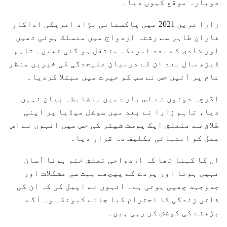
دوبارہ موقع کیوں دیا۔
زارا ترین 2021 میں پاکستانی نژاد امریکی اداکار
فاران طاہر سے رشتہ ازدواج میں منسلک ہوئی تھیں
اور شادی کے بعد امریکہ منتقل ہو گئی تھیں۔ تاہم
ڈیڑھ سال بعد ان کے درمیان علیحدگی کی خبریں منظر
عام پر آئیں جس نے سب کو حیرت میں مبتلا کردیا۔
اگرچہ دونوں نے اس بارے میں باضابطہ بیان نہیں
دیا، تاہم زارا نے بعد میں سوشل میڈیا پر اپنی
طلاق سے متعلق ایک پوسٹ شیئر کی جس میں انہوں نے اس
عمل کو انتہائی تکلیف دہ قرار دیا۔
ان کا کہنا تھا کہ ازدواجی تعلق ختم ہونا آسان
نہیں ہوتا اور پردے کے پیچھے بہت سی مشکلات اور
جدوجہد چھپی ہوتی ہے۔ انہوں نے اپیل کی کہ ان کی
ذاتی زندگی کا احترام کیا جائے کیونکہ وہ آگے
بڑھنے کی کوشش کر رہی ہیں۔