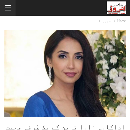
Home
شوبز
اداکارہ زارا ترین کے یک طرفہ محبت