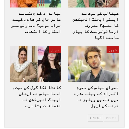
شیفالی کی موت سے
میانداد کے چھکے سے
اینٹی ایجنگ انجیکشن
عامر خان کی شادی کیسے
کا تعلق؟ معروف
خراب ہوئی؟ بھارتی سپر
ڈرماٹولوجسٹ کا بیان
اسٹار کا انکشاف
سامنے آگیا
شوبز
شوبز
عمران عباس کی محرم
کانٹا لگا گرل کی موت،
الحرام کے پہلے عشرے
اسما عباس نے اینٹی
میں فلمیں ریلیز نہ
ایجنگ انجیکشن کے
کرنے کی اپیل
نقصانات بتا دیے
NEXT
PREV