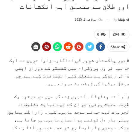
اور طلاق سے متعلق اہم انکشافات
On
جولائی 2, 2025
By
Majeed
0
264
Share
لاہور پاکستان شوبز کی اداکارہ زارا ترین نے ایک
حالیہ ٹی وی پروگرام میں گفتگو کے دوران اپنی
ذاتی زندگی سے متعلق کئی انکشافات کیے ہیں جو
سوشل میڈیا کی زینت بنے ہوئے ہیں۔
زارا نے بتایا کہ انہیں زندگی میں دو مرتبہ یک
طرفہ محبت ہوئی، جو ان کے لیے نہایت تکلیف دہ
تجربات تھے جس نے بےحد مایوس کیا۔ زارا کے مطابق
پہلی بار دل ٹوٹنے پر انسان مایوس ہو جاتا ہے،
جبکہ دوسری بار ایسا ہو تو غصہ خود پر آتا ہے کہ