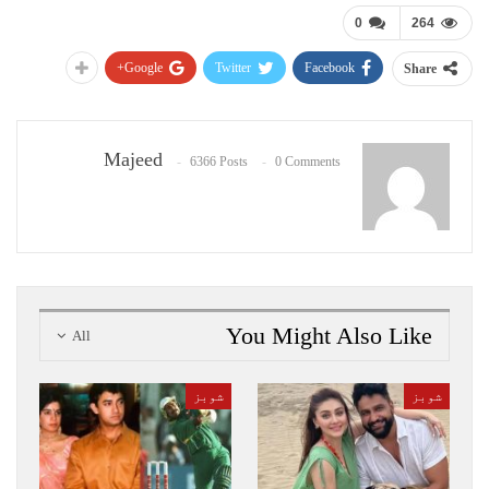
0
264
Google+
Twitter
Facebook
Share
Majeed
6366 Posts
0 Comments
You Might Also Like
All
شوبز
شوبز