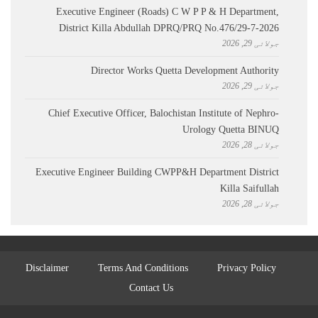
Executive Engineer (Roads) C W P P & H Department,
District Killa Abdullah ​DPRQ/PRQ No.476/29-7-2026
جولائی 29, 2026
Director Works Quetta Development Authority
جولائی 29, 2026
Chief Executive Officer, Balochistan Institute of Nephro-
Urology Quetta BINUQ
جولائی 28, 2026
Executive Engineer Building CWPP&H Department District
Killa Saifullah
جولائی 28, 2026
Disclaimer
Terms And Conditions
Privacy Policy
Contact Us