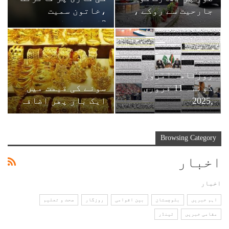
جارحیت سے روکے ،
،خاتون سمیت
پاکستان نے
3افراد جاں بحق
اقوام…
روزنامہ امروز
کوئٹہ 11 فروری
سونے کی قیمت میں
,2025
ایک بار پھر اضافہ
Browsing Category
اخبار
اخبار
اہم خبریں
بلوچستان
بین اقوامی
روزگار
صحت و تعلیم
مقامی خبریں
ٹینڈر