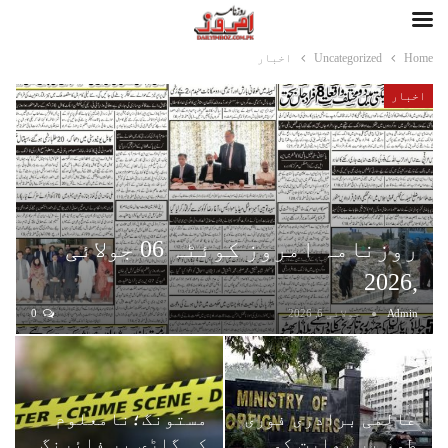
Home
Uncategorized
اخبار
اخبار
روزنامہ امروز کوئٹہ 06 جولائی
,2026
Admin
جولائی 6, 2026
0
عالمی برادری فوری
مستونگ؛نامعلوم
طور پر بھارت کو
کی گاڑی پر فائرنگ