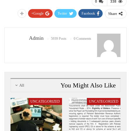
0
338
Google+
Twitter
Facebook
Share
Admin
5939 Posts
0 Comments
You Might Also Like
All
UNCATEGORIZED
UNCATEGORIZED