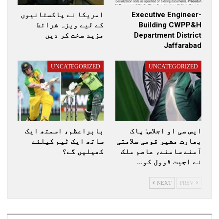
Executive Engineer-
امریکا نے پاکستانیوں
Building CWPP&H
کے لیے ویزہ شرائط
Department District
مزید سخت کر دیں
Jaffarabad
UNCATEGORIZED
UNCATEGORIZED
ایس سی او اجلاس: پاک
بابراعظم، اسمتھ ایک
بھارت مشیر قومی سلامتی
ساتھ ایک ٹیم کیلئے
آمنے سامنے، عاصم ملک
کھیلیں گے؟
نے اجیت ڈوول کو…
NEXT
PREV