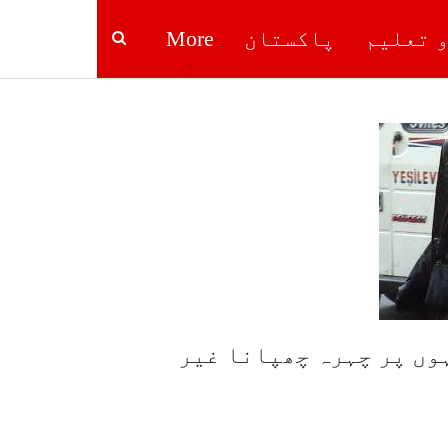
و تعلیم
پاکستان
More
وں پر چہرہ چھپانا غیر