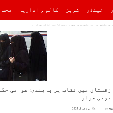
ٹینڈر
شوبز
کالم و اداریہ
صحت 
 پابندی: عوامی جگہوں پر چہرہ چھپانا غیر قانونی قرار
زقستان میں نقاب پر پابندی: عوامی جگہ
نونی قرار
On
جولائی 2, 2025
By
Ma