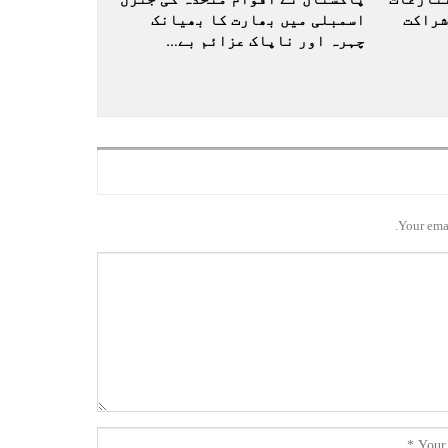
شراکت
اسمبلی میں بھارت کا بھیانک
چہرہ اور ناپاک عزائم بے…
Your emai