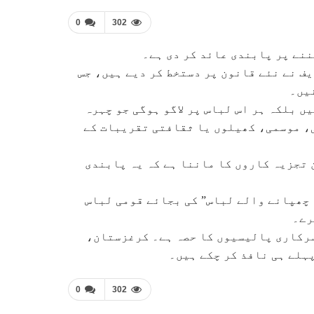
0
302
نے پر پابندی عائد کر دی ہے۔
ف نے نئے قانون پر دستخط کر دیے ہیں، جس
نیں۔
ں بلکہ ہر اس لباس پر لاگو ہوگی جو چہرہ
ی، موسمی، کھیلوں یا ثقافتی تقریبات کے
 تجزیہ کاروں کا ماننا ہے کہ یہ پابندی
 چھپانے والے لباس” کی بجائے قومی لباس
رے۔
 سرکاری پالیسیوں کا حصہ ہے۔ کرغزستان،
ہلے ہی نافذ کر چکے ہیں۔
0
302