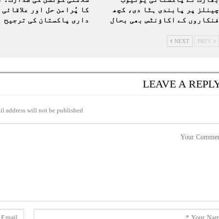
چینلز پر پابندی ہٹا دی، کچھ
کا پُرامن حل اور علاقائی 
فنکاروں کے اکاؤنٹس بھی بحال
داری پاکستان کی ترجیح
NEXT
PREV
LEAVE A REPL
l address will not be published.