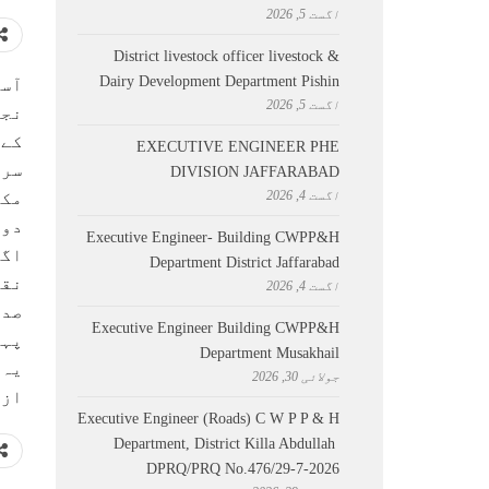
اگست 5, 2026
District livestock officer livestock &
Dairy Development Department Pishin
آست
اگست 5, 2026
نجی
کے 
EXECUTIVE ENGINEER PHE
سرک
DIVISION JAFFARABAD
اگست 4, 2026
مکم
دور
Executive Engineer- Building CWPP&H
اگر
Department District Jaffarabad
نقا
اگست 4, 2026
صدر
Executive Engineer Building CWPP&H
پہن
Department Musakhail
یہ 
جولائی 30, 2026
ازب
Executive Engineer (Roads) C W P P & H
Department, District Killa Abdullah ​
DPRQ/PRQ No.476/29-7-2026