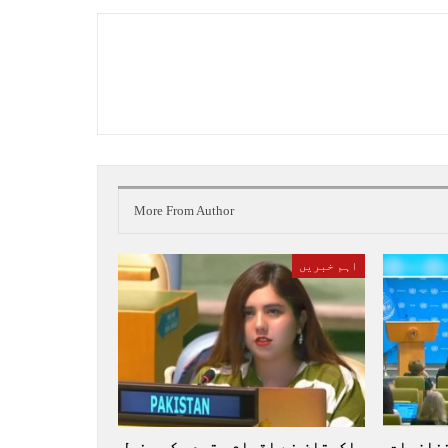
More From Author
اہم خبریں
تنازعات
پاکستان نے اقوام متحدہ کی جنرل