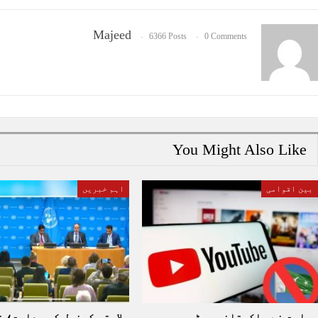
Majeed
6366 Posts
0 Comments
You Might Also Like
بین اقوامی
اہم خبریں
بھارت نے پاکستانی یوٹیوب
سلامتی کونسل کی صدارت؛ 