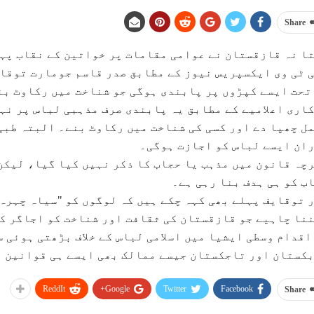
Share
ا نہ قازقستان نے عوامی مقامات پر خواتین کے نقاب پہن
 ٹی وی ایکسپریس نیوز کے مطابق صدر قاسم جومارت توقای
تحت ایسے کپڑوں پر پابندی ہوگی جو شناخت میں رکاوٹ ب
اری اعلامیے کے مطابق یہ پابندی صرف مذہبی لباس پر نہی
ل چھپا دے اور کسی کی شناخت میں رکاوٹ بنے۔ البتہ طب
ان ایسے لباس کو اجازت ہوگی۔
چہ قانون میں مذہب یا حجاب کا ذکر نہیں کیا گیا، لیکن
ب کو ہی ہدف بنا رہی ہے۔
 توقایف پہلے بھی کہہ چکے ہیں کہ لوگوں کو "سیاہ چہرہ
نا چاہیے جو قازقستان کی ثقافت اور شناخت کو اجاگر ک
اقدام وسطی ایشیا میں اسلامی لباس کے خلاف بڑھتی ہوئی
کستان اور تاجکستان جیسے ممالک بھی ایسے ہی قوانین پ
ReddIt
Google+
Twitter
Facebook
Share