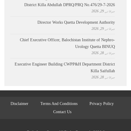
District Killa Abdullah ​DPRQ/PRQ No.476/29-7-2026
جولائی 29, 2026
Director Works Quetta Development Authority
جولائی 29, 2026
Chief Executive Officer, Balochistan Institute of Nephro-
Urology Quetta BINUQ
جولائی 28, 2026
Executive Engineer Building CWPP&H Department District
Killa Saifullah
جولائی 28, 2026
Disclaimer
Terms And Conditions
Privacy Policy
Contact Us