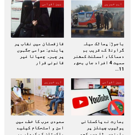
اہم خبریں
بین اقوامی
باجوڑ: پھاٹک میلہ
قازقستان میں نقاب پر
گراونڈ کے قریب بم
پابندی: عوامی جگہوں
دھماکا، اسسٹنٹ کمشنر
پر چہرہ چھپانا غیر
سمیت 4 افراد جاں بحق،
قانونی قرار
11…
بین اقوامی
اہم خبریں
بھارت نے پاکستانی
سعودی عرب کا خطے میں
یوٹیوب چینلز پر
امن و استحکام کیلیے
پابندی ہٹا دی، کچھ
پاکستان کے کردار پر