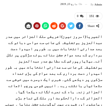
On
مارچ 13, 2019
By
Admin
0
151
Share
الجیریا(امروز نیوز)افریقی ملک الجزائر میں صدر
عبدالعزیز بوتفلیقہ کی جانب سے عوامی دبائو کے
بعد صدارتی انتخابات میں بہ طورپر امیدوا دست
برداری کے بعد عوام جشن مناتے ہوئے سڑکوں پر نکل
آئے۔میڈیارپورٹس کے مطابق صدر عبدالعزیز
بوتفلیقہ کی جانب سے صدارتی انتخابات میں بہ طور
امیدوار دست برداری کے بعد عوام کی بڑی تعداد
سڑکوں پر دیکھی گئی۔ شہری ایک دوسرے میں خوشی سے
مٹھائیاں بانٹتے رہے ۔ انہیں قومی پرچم اٹھائے
الجزائر زندہ باد کے نعرے لگاتے دیکھا گیا۔
الجزائر کے دارالحکومت اور ملک کی تمام بڑی
ریاستوں اور شہروں میں لوگوںنے جشن منایا ۔ عینی