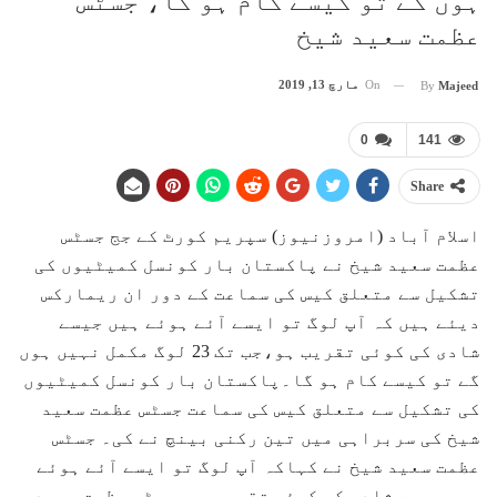
ہوں گے تو کیسے کام ہو گا، جسٹس
عظمت سعید شیخ
On
مارچ 13, 2019
By
Majeed
0
141
Share
اسلام آباد (امروزنیوز) سپریم کورٹ کے جج جسٹس
عظمت سعید شیخ نے پاکستان بار کونسل کمیٹیوں کی
تشکیل سے متعلق کیس کی سماعت کے دور ان ریمارکس
دیئے ہیں کہ آپ لوگ تو ایسے آئے ہوئے ہیں جیسے
شادی کی کوئی تقریب ہو،جب تک 23 لوگ مکمل نہیں ہوں
گے تو کیسے کام ہو گا۔پاکستان بار کونسل کمیٹیوں
کی تشکیل سے متعلق کیس کی سماعت جسٹس عظمت سعید
شیخ کی سربراہی میں تین رکنی بینچ نے کی۔ جسٹس
عظمت سعید شیخ نے کہاکہ آپ لوگ تو ایسے آئے ہوئے
ہیں جیسے شادی کی کوئی تقریب ہو۔جسٹس عظمت سعید