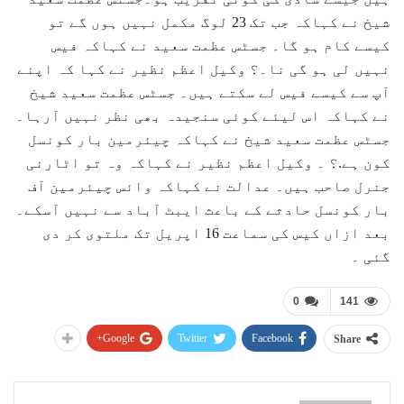
شیخ نے کہاکہ جب تک 23 لوگ مکمل نہیں ہوں گے تو
کیسے کام ہو گا۔ جسٹس عظمت سعید نے کہاکہ فیس
نہیں لی ہو گی نا۔؟ وکیل اعظم نظیر نے کہا کہ اپنے
آپ سے کیسے فیس لے سکتے ہیں۔ جسٹس عظمت سعید شیخ
نے کہاکہ اس لیئے کوئی سنجیدہ بھی نظر نہیں آرہا۔
جسٹس عظمت سعید شیخ نے کہاکہ چیئرمین بار کونسل
کون ہے.؟ ۔ وکیل اعظم نظیر نے کہاکہ وہ تو اٹارنی
جنرل صاحب ہیں۔ عدالت نے کہاکہ وائس چیئرمین آف
بار کونسل حادثے کے باعث ایبٹ آباد سے نہیں آسکے۔
بعد ازاں کیس کی سماعت 16 اپریل تک ملتوی کر دی
گئی ۔
0
141
Google+
Twitter
Facebook
Share