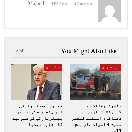
Majeed
6366 Posts
0 Comments
You Might Also Like
All
اہم خبریں
پاکستان
باجوڑ: پھاٹک میلہ
خواجہ آصف نے وفاقی
گراونڈ کے قریب بم
اور پنجاب حکومت میں
دھماکا، اسسٹنٹ کمشنر
پیپلزپارٹی کی شمولیت
سمیت 4 افراد جاں بحق،
کا اشارہ دیدیا
11…