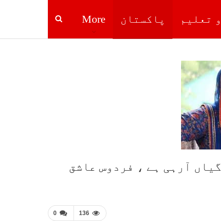
و تعلیم
پاکستان
More
گیاں آرہی ہے ، فردوس عاشق
0
136