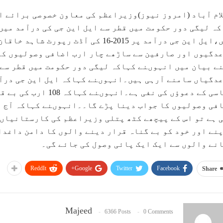
ام آباد (امروز نیوز)وزیراعظم کی معاون خصوصی برائے ا
کہ لیگی دور حکومت میں قطر سے ایل این جی کی درآمد می
دگیوں اور صارفین سے ساڑھے چار ارب اضافی وصولیوں کا
ے بیان میں انہوںنے کہاکہ لیگی دور حکومت میں قطر سے 
عباسی کے دعوﺅں کی نفی
فی وصولیوں کا جواب دینا پڑے گا۔۔انہوںنے کہاکہ آج پ
 ہے تو اس کے پیچھے کٹھ پتلی وزیراعظم کی کارستانیاں
پنے اور خود کو بے گناہ قرار دینے والوں کا دامن داغد
نے والوں سے ایک ایک پائی وصول کی جائے گی۔
ReddIt
Google+
Twitter
Facebook
Share
Majeed
6366 Posts
0 Comments