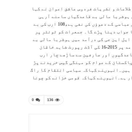
طلاعات و نشریات فردوس عاشق اعوان نے کہا
ں ہوشربا مالی بے قاعدگیاں سامنے آرہی
ہیں،ایل این جی درآمد پر 2015-16 کی آڈٹ رپورٹ شاہد خاقان عباسی کے دعوﺅں کی نفی ہے،108 ارب کی بے
 جواب دینا پڑے گا۔ جمعرات کو ٹوئٹر پر
ایل این جی کی درآمد میں ہوشربا مالی بے
قاعدگیاں سامنے آرہی ہیں۔انہوںنے کہاکہ ایل این جی درآمد پر 2015-16 کی آڈٹ رپورٹ شاہد خاقان
 ہے۔انہوںنے کہاکہ 108 ارب کی بے قاعدگیوں اور صارفین سے ساڑھے چار ارب
اکستان کے عوام کو مہنگی گیس خریدنے پڑ
 ہیں۔انہوںنے کہاکہ سیاسی انتقام کا راگ
ار ہے۔انہوںنے کہاکہ قومی خزانے کو چونا
0
136