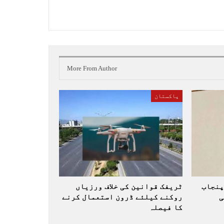
More From Author
پاکستان
پنجاب
ٹریفک قوانین کی خلاف ورزیاں
ی
روکنے کیلئے ڈرون استعمال کرنے
کا فیصلہ