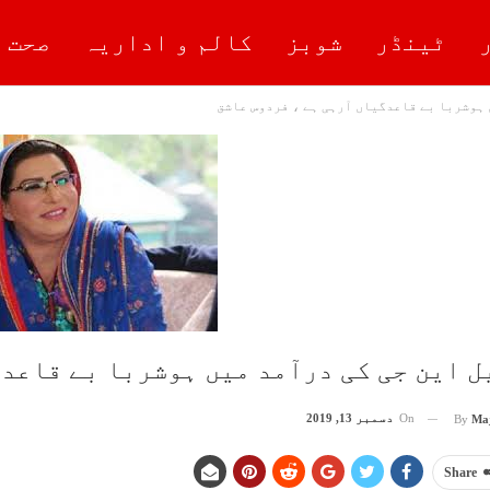
ٹینڈر
شوبز
کالم و اداریہ
صحت 
 ہوشربا بے قاعدگیاں آرہی ہے ، فردوس عاشق
ل این جی کی درآمد میں ہوشربا بے قاعد
On
دسمبر 13, 2019
By
Ma
Share