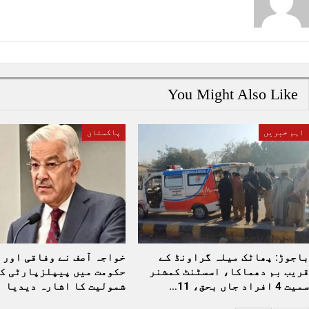
You Might Also Like
اہم خبریں
پاکستان
باجوڑ: پھاٹک میلہ گراونڈ کے
خواجہ آصف نے وفاقی اور 
قریب بم دھماکا، اسسٹنٹ کمشنر
حکومت میں پیپلزپارٹی ک
سمیت 4 افراد جاں بحق، 11…
شمولیت کا اشارہ دیدیا